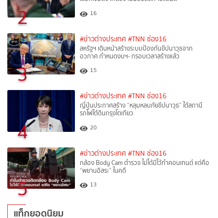
2
16
#ข่าวต่างประเทศ
#TNN ช่อง16
สหรัฐฯ เดินหน้าสร้างระบบป้องกันขีปนาวุธจาก
อวกาศ กำหนดงบฯ- กรอบเวลาสร้างแล้ว
3
15
#ข่าวต่างประเทศ
#TNN ช่อง16
ญี่ปุ่นประกาศสร้าง “หลุมหลบภัยขีปนาวุธ” ใต้สถานี
รถไฟใต้ดินกรุงโตเกียว
4
20
#ข่าวต่างประเทศ
#TNN ช่อง16
กล้อง Body Cam ตำรวจ ไม่ได้มีไว้ทำคอนเทนต์ แต่คือ
“พยานอิสระ” ในคดี
5
13
แท็กยอดนิยม