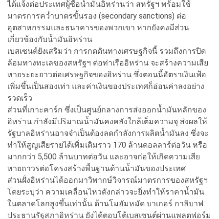
ได้แจ้งต่อประเทศผู้ซื้อน้ำมันอิหร่านว่า สหรัฐฯ พร้อมใช้
มาตรการคว่ำบาตรขั้นรอง (secondary sanctions) ต่อ
อุตสาหกรรมและธนาคารของพวกเขา หากยังคงมีส่วน
เกี่ยวข้องกับน้ำมันอิหร่าน
เบสเซนต์ยังเสริมว่า การกดดันทางเศรษฐกิจนี้ รวมถึงการปิด
ล้อมทางทะเลของสหรัฐฯ ต่อท่าเรืออิหร่าน จะสร้างความเสีย
หายระยะยาวต่อเศรษฐกิจของอิหร่าน ซึ่งตอนนี้อัตราเงินเฟ้อ
เพิ่มขึ้นเป็นสองเท่า และค่าเงินของประเทศก็อ่อนค่าลงอย่าง
รวดเร็ว
ส่วนที่เกาะคาร์ก ซึ่งเป็นศูนย์กลางการส่งออกน้ำมันหลักของ
อิหร่าน กำลังมีปริมาณน้ำมันคงคลังใกล้เต็มความจุ ส่งผลให้
รัฐบาลอิหร่านอาจจำเป็นต้องลดกำลังการผลิตน้ำมันลง ซึ่งจะ
ทำให้สูญเสียรายได้เพิ่มเติมราว 170 ล้านดอลลาร์ต่อวัน หรือ
มากกว่า 5,500 ล้านบาทต่อวัน และอาจก่อให้เกิดความเสีย
หายถาวรต่อโครงสร้างพื้นฐานด้านน้ำมันของประเทศ
ส่วนฝั่งอิหร่านได้ออกมาวิพากษ์วิจารณ์มาตรการของสหรัฐฯ
โดยระบุว่า ความเคลื่อนไหวดังกล่าวจะยิ่งทำให้ราคาน้ำมัน
ในตลาดโลกสูงขึ้นเท่านั้น ด้านโมฮัมหมัด บาเกอร์ กาลิบาฟ
ประธานรัฐสภาอิหร่าน ยังได้ตอบโต้เบสเซนต์ผ่านแพลตฟอร์ม