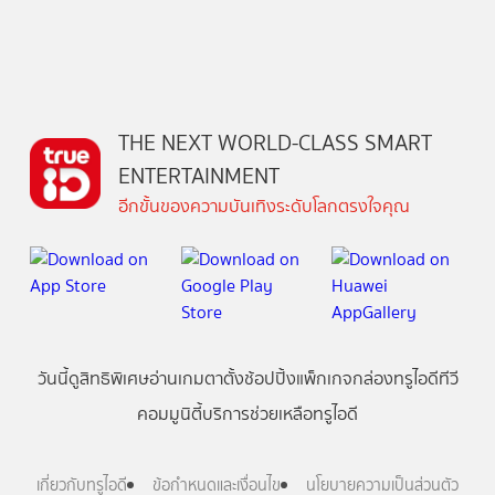
THE NEXT WORLD-CLASS SMART
ENTERTAINMENT
อีกขั้นของความบันเทิงระดับโลกตรงใจคุณ
วันนี้
ดู
สิทธิพิเศษ
อ่าน
เกม
ตาตั้ง
ช้อปปิ้ง
แพ็กเกจ
กล่องทรูไอดีทีวี
คอมมูนิตี้
บริการช่วยเหลือทรูไอดี
เกี่ยวกับทรูไอดี
ข้อกำหนดและเงื่อนไข
นโยบายความเป็นส่วนตัว