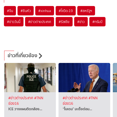
#
จีน
#
ซินหัว
#
xinhua
#
โควิด-19
#
สหรัฐฯ
#
ข่าววันนี้
#
ข่าวต่างประเทศ
#
รัสเซีย
#
ข่าว
#
ทรัมป์
ข่าวที่เกี่ยวข้อง
#ข่าวต่างประเทศ
#TNN
#ข่าวต่างประเทศ
#TNN
ช่อง16
ช่อง16
ICE วางแผนติดกล้อง…
“ไบเดน” มะเร็งต่อม…