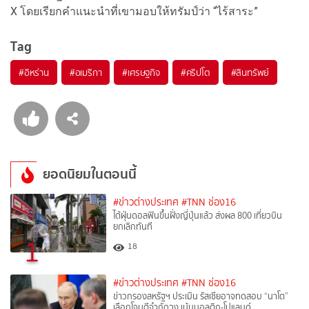
X โดยเรียกคำแนะนำที่เขามอบให้ทรัมป์ว่า “ไร้สาระ”
Tag
#
อิหร่าน
#
อเมริกา
#
เศรษฐกิจ
#
คริปโต
#
สินทรัพย์
ยอดนิยมในตอนนี้
#ข่าวต่างประเทศ
#TNN ช่อง16
ไต้ฝุ่นดอลฟินขึ้นฝั่งญี่ปุ่นแล้ว ส่งผล 800 เที่ยวบิน
ยกเลิกทันที
1
18
#ข่าวต่างประเทศ
#TNN ช่อง16
ข่าวกรองสหรัฐฯ ประเมิน รัสเซียอาจทดสอบ “นาโต”
เลือกโจมตีจำกัดวง เน้นบอลติก-โปแลนด์