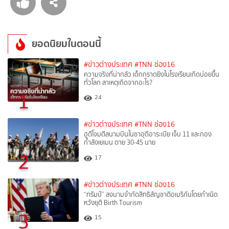
ยอดนิยมในตอนนี้
#ข่าวต่างประเทศ
#TNN ช่อง16
ความจริงที่น่ากลัว เด็กกราดยิงในโรงเรียนเกิดบ่อยขึ้น
ทั่วโลก สาเหตุเกิดจากอะไร?
1
24
#ข่าวต่างประเทศ
#TNN ช่อง16
ฮูตีโจมตีสนามบินในซาอุดีอาระเบีย เจ็บ 11 และกอง
กำลังเยเมน ตาย 30-45 นาย
2
17
#ข่าวต่างประเทศ
#TNN ช่อง16
“ทรัมป์” ลงนามจำกัดสิทธิสัญชาติอเมริกันโดยกำเนิด
หวังยุติ Birth Tourism
3
15