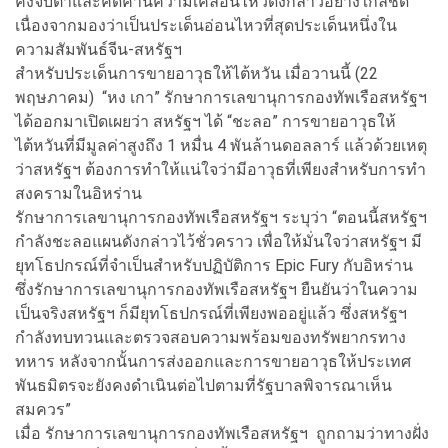
คงจับตาและคัดค้านความเคลื่อนไหวดังกล่าวอย่างใกล้ชิด
เนื่องจากมองว่าเป็นประเด็นอ่อนไหวที่สุดประเด็นหนึ่งใน
ความสัมพันธ์จีน-สหรัฐฯ
สำหรับประเด็นการขายอาวุธให้ไต้หวัน เมื่อวานนี้ (22
พฤษภาคม) “หง เกา” รักษาการเลขานุการกองทัพเรือสหรัฐฯ
ได้ออกมาเปิดเผยว่า สหรัฐฯ ได้ “ชะลอ” การขายอาวุธให้
ไต้หวันที่มีมูลค่าสูงถึง 1 หมื่น 4 พันล้านดอลลาร์ แล้วด้วยเหตุ
ว่าสหรัฐฯ ต้องการทำให้แน่ใจว่ามีอาวุธที่เพียงสำหรับการทำ
สงครามในอิหร่าน
รักษาการเลขานุการกองทัพเรือสหรัฐฯ ระบุว่า “ตอนนี้สหรัฐฯ
กำลังชะลอแผนดังกล่าวไว้ชั่วคราว เพื่อให้มั่นใจว่าสหรัฐฯ มี
ยุทโธปกรณ์ที่จำเป็นสำหรับปฏิบัติการ Epic Fury กับอิหร่าน
ซึ่งรักษาการเลขานุการกองทัพเรือสหรัฐฯ ยืนยันว่าในความ
เป็นจริงสหรัฐฯ ก็มียุทโธปกรณ์ที่เพียงพออยู่แล้ว ซึ่งสหรัฐฯ
กำลังทบทวนและตรวจสอบความพร้อมของทรัพยากรทาง
ทหาร หลังจากนั้นการส่งออกและการขายอาวุธให้ประเทศ
พันธมิตรจะยังคงดำเนินต่อไปตามที่รัฐบาลพิจารณาเห็น
สมควร”
เมื่อ รักษาการเลขานุการกองทัพเรือสหรัฐฯ ถูกถามว่าทางฝั่ง