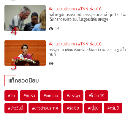
#ข่าวต่างประเทศ
#TNN ช่อง16
ลงโทษผู้ปกครองมือปืน สหรัฐฯ ตัดสินจำคุก 15 ปี พ่อ
เด็กกราดยิงโรงเรียนในรัฐจอร์เจีย สหรัฐฯ
4
14
#ข่าวต่างประเทศ
#TNN ช่อง16
สหรัฐฯ - อาเซียน เรียกร้องปล่อยตัว ออง ซาน ซู จี ใน
ทันที
5
11
แท็กยอดนิยม
#
จีน
#
ซินหัว
#
xinhua
#
สหรัฐฯ
#
โควิด-19
#
ข่าววันนี้
#
ข่าวต่างประเทศ
#
รัสเซีย
#
ญี่ปุ่น
#
ทรัมป์