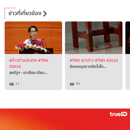
ข่าวที่เกี่ยวข้อง
#ข่าวต่างประเทศ
#TNN
#TNN เจาะข่าว
#TNN ช่อง16
ย้อนเหตุกราดยิงในไท…
ช่อง16
สหรัฐฯ - อาเซียน เรียก…
11
99