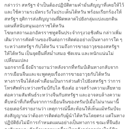
กล่าวว่า สหรัฐฯ จำเป็นต้องปฏิบัติตามคำมั่นสัญญาที่เคยให้ไว้
และใช้ความระมัดระวังในประเด็นไต้หวัน พร้อมเรียกร้องให้
สหรัฐฯ ยุติการส่งสัญญาณที่ผิดพลาดไปยังกลุ่มแบ่งแยกดิน
แดนที่สนับสนุนเอกราชไต้หวัน
โฆษกสถานเอกอัครราชทูตจีนประจำกรุงวอชิงตัน กล่าวเพิ่ม
เติมว่าการคัดค้านของจีนต่อการติดต่ออย่างเป็นทางการใด ๆ
ระหว่างสหรัฐฯ กับไต้หวัน รวมถึงการขายอาวุธของสหรัฐฯ
ให้ไต้หวัน เป็นจุดยืนที่สม่ำเสมอ ชัดเจน และหนักแน่นไม่
เปลี่ยนแปลง
นอกจากนี้ ยังมีรายงานว่าหลังจากที่ทรัมป์เดินทางกลับจาก
การเยือนจีนและจะพูดคุยเรื่องการขายอาวุธกับไต้หวัน
ทางการจีนได้ส่งคำเตือนเป็นการส่วนตัวไปยังสหรัฐฯ ว่าการ
โทรศัพท์ระหว่างทรัมป์กับไล ชิงเต๋อ อาจสร้างความเสียหาย
ต่อความสัมพันธ์ระหว่างจีนกับสหรัฐฯ และอาจลบล้างความ
คืบหน้าที่เกิดขึ้นจากการเยือนจีนของทรัมป์เมื่อไม่นานมานี้
รอยเตอร์สรายงานว่า เหตุการณ์นี้สะท้อนให้เห็นแม้ทรัมป์จะ
ส่งสัญญาณว่าต้องการติดต่อกับผู้นำไต้หวันโดยตรง แต่ในทาง
ปฏิบัติยังไม่มีการกำหนดแผนอย่างเป็นทางการ ขณะที่จีนยัง