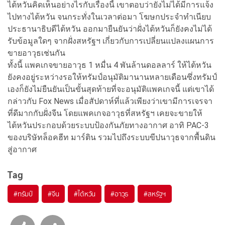
ไต้หวันคิดเห็นอย่างไรกับเรื่องนี้ เขาตอบว่ายังไม่ได้มีการแจ้ง
ไปทางไต้หวัน จนกระทั่งในเวลาต่อมา โฆษกประจำทำเนียบ
ประธานาธิบดีไต้หวัน ออกมายืนยันว่าฝั่งไต้หวันก็ยังคงไม่ได้
รับข้อมูลใดๆ จากฝั่งสหรัฐฯ เกี่ยวกับการเปลี่ยนแปลงแผนการ
ขายอาวุธเช่นกัน
ทั้งนี้ แพคเกจขายอาวุธ 1 หมื่น 4 พันล้านดอลลาร์ ให้ไต้หวัน
ยังคงอยู่ระหว่างรอให้ทรัมป์อนุมัติมานานหลายเดือนซึ่งทรัมป์
เองก็ยังไม่ยืนยันเป็นขั้นสุดท้ายที่จะอนุมัติแพคเกจนี้ แต่เขาได้
กล่าวกับ Fox News เมื่อสัปดาห์ที่แล้วเพียงว่าเขามีการเจรจา
ที่ดีมากกับฝั่งจีน โดยแพคเกจอาวุธที่สหรัฐฯ เคยจะขายให้
ไต้หวันประกอบด้วยระบบป้องกันภัยทางอากาศ อาทิ PAC-3
ของบริษัทล็อคฮีท มาร์ติน รวมไปถึงระบบขีปนาวุธจากพื้นดิน
สู่อากาศ
Tag
#
ทรัมป์
#
จีน
#
ไต้หวัน
#
อาวุธ
#
สหรัฐฯ