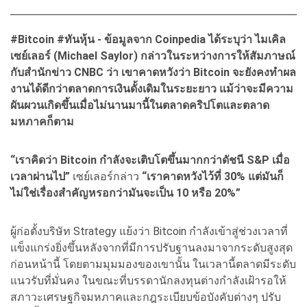
#Bitcoin #
ทันหุ้น - ข้อมูลจาก Coinpedia
ได้ระบุว่า
ไมเคิล
เซย์เลอร์ (Michael Saylor)
กล่าวในระหว่างการให้สัมภาษณ์
กับสำนักข่าว CNBC
ว่า เขาคาดหวังว่า Bitcoin
จะยังคงทำผล
งานได้ดีกว่าตลาดการเงินดั้งเดิมในระยะยาว แม้ว่าจะมีความ
ผันผวนเกิดขึ้นเมื่อไม่นานมานี้ในตลาดคริปโตและตลาด
มหภาคก็ตาม
“เราคิดว่า Bitcoin กำลังจะเติบโตขึ้นมากกว่าดัชนี S&P เมื่อ
เวลาผ่านไป”
เซย์เลอร์กล่าว
“เราคาดหวังไว้ที่ 30% แต่มันก็
ไม่ใช่เรื่องสำคัญหรอกว่ามันจะเป็น 10 หรือ 20%”
ผู้ก่อตั้งบริษัท Strategy แย้งว่า Bitcoin กำลังเข้าสู่ช่วงเวลาที่
แข็งแกร่งยิ่งขึ้นหลังจากที่มีการปรับฐานลงมาจากระดับสูงสุด
ก่อนหน้านี้ โดยตามมุมมองของเขานั้น ในเวลานี้ตลาดมีระดับ
แนวรับที่มั่นคง ในขณะที่บรรดานักลงทุนต่างกำลังเฝ้ารอให้
สภาวะเศรษฐกิจมหภาคและกฎระเบียบข้อบังคับต่างๆ ปรับ