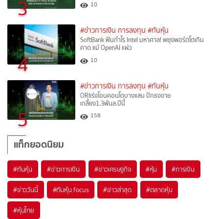
3
10
#ข่าวการเงิน การลงทุน
#ทันหุ้น
SoftBank ฟันกำไร Intel มหาศาล! พยุงพอร์ตโตเกิน
คาด แม้ OpenAI แผ่ว
4
10
#ข่าวการเงิน การลงทุน
#ทันหุ้น
ORIเร่งโอนคอนโดบางแสน ปักธงขาย
เกลี้ยง1.3พันล.ปีนี้
5
158
แท็กยอดนิยม
#
ทันหุ้น
#
ข่าวการเงิน
#
ข่าวเศรษฐกิจ
#
หุ้น
#
การเงิน
#
ข่าววันนี้
#
ทันหุ้น focus
#
ข่าวล่าสุด
#
ตลาดหุ้น
#
หุ้นไทย