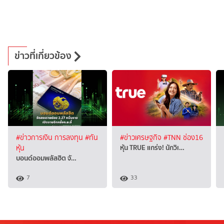
ข่าวที่เกี่ยวข้อง
#ข่าวการเงิน การลงทุน
#ทัน
#ข่าวเศรษฐกิจ
#TNN ช่อง16
หุ้น TRUE แกร่ง! นักวิเ…
หุ้น
บอนด์ออมพลัสฮิต จั…
7
33