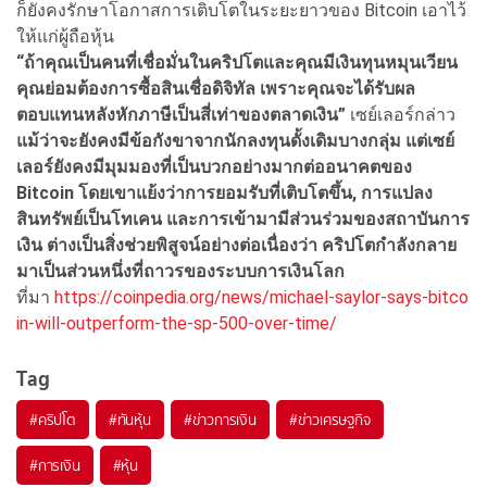
ก็ยังคงรักษาโอกาสการเติบโตในระยะยาวของ Bitcoin เอาไว้
ให้แก่ผู้ถือหุ้น
“ถ้าคุณเป็นคนที่เชื่อมั่นในคริปโตและคุณมีเงินทุนหมุนเวียน
คุณย่อมต้องการซื้อสินเชื่อดิจิทัล เพราะคุณจะได้รับผล
ตอบแทนหลังหักภาษีเป็นสี่เท่าของตลาดเงิน”
เซย์เลอร์กล่าว
แม้ว่าจะยังคงมีข้อกังขาจากนักลงทุนดั้งเดิมบางกลุ่ม แต่เซย์
เลอร์ยังคงมีมุมมองที่เป็นบวกอย่างมากต่ออนาคตของ
Bitcoin
โดยเขาแย้งว่าการยอมรับที่เติบโตขึ้น,
การแปลง
สินทรัพย์เป็นโทเคน และการเข้ามามีส่วนร่วมของสถาบันการ
เงิน ต่างเป็นสิ่งช่วยพิสูจน์อย่างต่อเนื่องว่า คริปโตกำลังกลาย
มาเป็นส่วนหนึ่งที่ถาวรของระบบการเงินโลก
ที่มา
https://coinpedia.org/news/michael-saylor-says-bitco
in-will-outperform-the-sp-500-over-time/
Tag
#
คริปโต
#
ทันหุ้น
#
ข่าวการเงิน
#
ข่าวเศรษฐกิจ
#
การเงิน
#
หุ้น