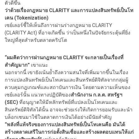
ตัวดีขึ้น
ว่าด้วยเรื่องกฎหมาย CLARITY และการแปลงสินทรัพย์เป็นโท
เคน (Tokenization)
เซย์เลอร์ชี้ให้เห็นถึงการผ่านร่างกฎหมาย CLARITY
(CLARITY Act) ที่อาจเกิดขึ้น ว่าเป็นหนึ่งในปัจจัยกระตุ้นที่ยิ่ง
ใหญ่ที่สุดสำหรับตลาดคริปโต
“ผมคิดว่าการผ่านกฎหมาย CLARITY จะกลายเป็นเรื่องที่
สำคัญมาก”
เขาแนะ
นอกจากนี้ เขายังเน้นย้ำถึงความสนใจที่เพิ่มมากขึ้นในเรื่อง
การแปลงสินทรัพย์เป็นโทเคนและสินทรัพย์ดิจิทัลจากกลุ่มผู้
ควบคุมกฎเกณฑ์และสถาบันการเงิน โดยตามความเห็นของ
เซย์เลอร์นั้น แนวทางปฏิบัติของ
สำนักงาน ก.ล.ต. สหรัฐฯ
(SEC)
ที่อนุญาตให้มีหลักทรัพย์ที่แปลงเป็นโทเคนและ
สินทรัพย์ดิจิทัลได้นั้น อาจจะช่วยเร่งให้เกิดการยอมรับและนำ
บล็อกเชนมาใช้ในตลาดการเงินได้อย่างมีนัยสำคัญ
“พลังที่แท้จริงของการแปลงสินทรัพย์เป็นโทเคนคือ มันได้
สร้างตลาดเสรีในการก่อตั้งสินเชื่อและสร้างผลตอบแทนให้แก่