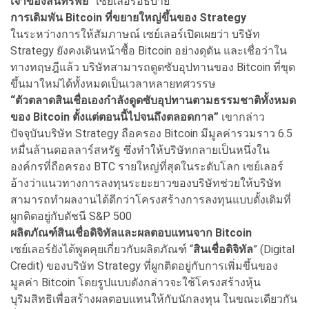
เจ้าของสินทรัพย์”
เซย์เลอร์อธิบาย
การเดิมพัน Bitcoin
ที่ขยายใหญ่ขึ้นของ Strategy
ในระหว่างการให้สัมภาษณ์ เซย์เลอร์เปิดเผยว่า บริษัท
Strategy ยังคงเดินหน้าซื้อ Bitcoin อย่างดุดัน และเชื่อว่าใน
ทางทฤษฎีแล้ว บริษัทสามารถดูดซับอุปทานของ Bitcoin ที่ขุด
ขึ้นมาใหม่ได้ทั้งหมดเป็นเวลาหลายทศวรรษ
“ตัวตลาดสินเชื่อเองกำลังดูดซับอุปทานตามธรรมชาติทั้งหมด
ของ Bitcoin ตั้งแต่ตอนนี้ไปจนถึงตลอดกาล”
เขากล่าว
ปัจจุบันบริษัท Strategy ถือครอง Bitcoin มีมูลค่ารวมราว 6.5
หมื่นล้านดอลลาร์สหรัฐ ซึ่งทำให้บริษัทกลายเป็นหนึ่งใน
องค์กรที่ถือครอง BTC รายใหญ่ที่สุดในระดับโลก เซย์เลอร์
อ้างว่าแนวทางการลงทุนระยะยาวของบริษัทช่วยให้บริษัท
สามารถทำผลงานได้ดีกว่าโครงสร้างการลงทุนแบบดั้งเดิมที่
ผูกติดอยู่กับดัชนี S&P 500
ผลิตภัณฑ์สินเชื่อดิจิทัลและผลตอบแทนจาก Bitcoin
เซย์เลอร์ยังได้พูดคุยเกี่ยวกับผลิตภัณฑ์ “
สินเชื่อดิจิทัล
” (Digital
Credit) ของบริษัท Strategy ที่ผูกติดอยู่กับการเพิ่มขึ้นของ
มูลค่า Bitcoin โดยรูปแบบดังกล่าวจะใช้โครงสร้างหุ้น
บุริมสิทธิเพื่อสร้างผลตอบแทนให้กับนักลงทุน ในขณะเดียวกัน