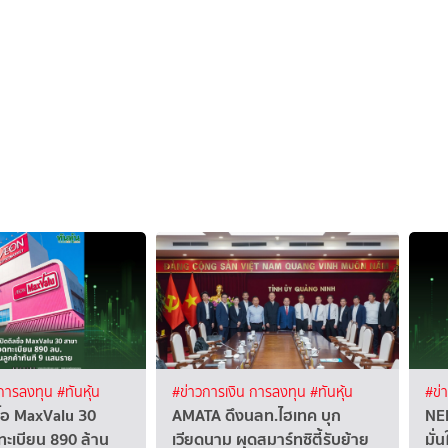
 การลงทุน
#ทันหุ้น
#ข่าวการเงิน การลงทุน
#ทันหุ้น
#ข่
ื้อ MaxValu 30
AMATA ดึงนลท.ไฮเทค บุก
NER
ะเบียน 890 ล้าน
เวียดนาม ผุดสมาร์ทซิตี้รับย้าย
มั่