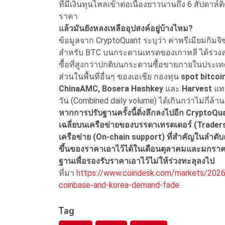
ที่มีเงินทุนไหลเข้าต่อเนื่องยาวนานถึง 6 สัปดาห์
ราคา
แล้วมันยังหลงเหลืออุปสงค์อยู่บ้างไหม?
ข้อมูลจาก CryptoQuant ระบุว่า ค่าพรีเมียมกิมจิข
สำหรับ BTC บนกระดานเทรดของเกาหลี ได้ร่วงลง
ซื้อที่สูงกว่าปกติบนกระดานซื้อขายภายในประเท
ส่วนในพื้นที่อื่นๆ ของเอเชีย กองทุน
spot bitcoi
ChinaAMC, Bosera Hashkey
และ
Harvest
แท
วัน (Combined daily volume) ได้เกินกว่าไม่กี
หากการปรับฐานครั้งนี้ดิ่งลึกลงไปอีก CryptoQua
เฉลี่ยบนเครือข่ายของบรรดาเทรดเดอร์ (Traders
เครือข่าย (On-chain support) ที่สำคัญในลำดั
ขึ้นของราคาเอาไว้ได้ในเดือนตุลาคมและมกราคม แ
ฐานเพื่อรองรับราคาเอาไว้ไม่ให้ร่วงทะลุลงไป
ที่มา
https://www.coindesk.com/markets/2026/
coinbase-and-korea-demand-fade
Tag