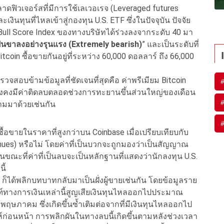
าดฟิวเจอร์สที่มีการใช้เลเวอเรจ (Leveraged futures
ินทุนที่ไหลเข้าสู่กองทุน U.S. ETF ซึ่งในปัจจุบัน ปัจจัย
ี Bull Score Index ของทางบริษัทได้ร่วงลงจากระดับ 40 มา
ป็นขาลงอย่างรุนแรง (Extremely bearish)
” และเป็นระดับที่
itcoin ซื้อขายกันอยู่ที่ระหว่าง 60,000 ดอลลาร์ ถึง 66,000
ตรวจสอบข้ามข้อมูลที่ชัดเจนที่สุดคือ ค่าพรีเมียม Bitcoin
่งยังคงมีค่าติดลบตลอดช่วงการทะยานขึ้นส่วนใหญ่ของเดือน
ามมาด้วยเช่นกัน
รซื้อขายในราคาที่สูงกว่าบน Coinbase เมื่อเปรียบเทียบกับ
es) หรือไม่ โดยค่าที่เป็นบวกจะถูกมองว่าเป็นสัญญาณ
 ในขณะที่ค่าที่เป็นลบจะเป็นหลักฐานที่แสดงว่านักลงทุน U.S.
ี้
ก็ได้พลิกบทบาทกลับมาเป็นฝั่งผู้ขายเช่นกัน โดยข้อมูลราย
ฑ์ทางการเงินเหล่านี้สูญเสียเงินทุนไหลออกไปประมาณ
9 พฤษภาคม ซึ่งเกิดขึ้นซ้ำเติมต่อจากที่มีเงินทุนไหลออกไป
์ก่อนหน้า การพลิกผันในทางลบนี้เกิดขึ้นตามหลังช่วงเวลา