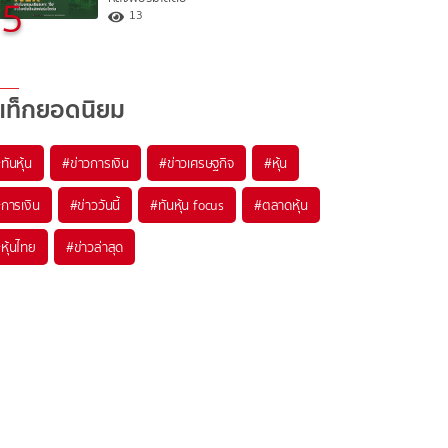
5
13
แท็กยอดนิยม
#
ทันหุ้น
#
ข่าวการเงิน
#
ข่าวเศรษฐกิจ
#
หุ้น
#
การเงิน
#
ข่าววันนี้
#
ทันหุ้น focus
#
ตลาดหุ้น
#
หุ้นไทย
#
ข่าวล่าสุด