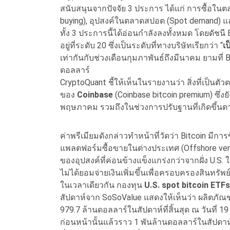
สนับสนุนจากปัจจัย 3 ประการ ได้แก่ การซื้อในตล
buying), อุปสงค์ในตลาดสปอต (Spot demand) และเง
ทั้ง 3 ประการนี้ได้อ่อนกำลังลงทั้งหมด โดยดัชน
อยู่ที่ระดับ 20 ซึ่งเป็นระดับที่ทางบริษัทเรียกว่า “
เ
เท่ากันกับช่วงเดือนกุมภาพันธ์ถึงมีนาคม ยามที่ B
ดอลลาร์
CryptoQuant ชี้ให้เห็นในรายงานว่า สิ่งที่เป็นตัว
ของ
Coinbase
(Coinbase bitcoin premium) ซึ
พฤษภาคม รวมถึงในช่วงการปรับฐานที่เกิดขึ้นต
ค่าพรีเมียมดังกล่าวทำหน้าที่วัดว่า Bitcoin มีกา
แพลตฟอร์มซื้อขายในต่างประเทศ (Offshore venu
ของอุปสงค์ที่ค่อนข้างแข็งแกร่งกว่าจากฝั่ง U.S.
ไม่ได้ยอมจ่ายเงินเพิ่มขึ้นเพื่อครอบครองสินทรัพย์น
ในเวลาเดียวกัน กองทุน
U.S. spot bitcoin ETFs
สัปดาห์จาก SoSoValue แสดงให้เห็นว่า ผลิตภัณ
979.7 ล้านดอลลาร์ในสัปดาห์ที่สิ้นสุด ณ วันที่ 1
ก่อนหน้านั้นแล้วราว 1 พันล้านดอลลาร์ในสัปดาห