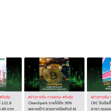
#ทันหุ้น
#ข่าวการเงิน การลงทุน
#ทันหุ้น
#ข่าวการเงิน
่ 121.8
CleanSpark รายได้ดิ่ง 30%
CRC ปิดดีลซ
0.40 บาท
พลาดเป้า! สวนทางดีลยักษ์ AI
สาขา ทุนจดท