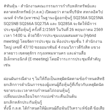
#ทันหุ้น - สำนักงานคณะกรรมการกำกับหลักทรัพย์และ
ตลาดหลักทรัพย์ (ก.ล.ต.) เปิดเผยว่า ตามที่บริษัท สหกลอิควิป
เมนท์ จำกัด (มหาชน) ในฐานะผู้ออกหุ้นกู้ SQ256A SQ25NA
SQ25NB SQ266A SQ275A และ SQ285A จะจัดให้มีการ
ประชุมผู้ถือหุ้นกู้ ครั้งที่ 2/2569 ในวันที่ 26 พฤษภาคม 2569
เวลา 14.00 น. ด้วยวิธีการประชุมแบบผสมผสาน (Hybrid
meeting) โดยจัดการประชุม ณ ห้องประชุมชั้น 1 สำนักงาน
ใหญ่ เลขที่ 47/10 ซอยอมรพันธ์ 4 ถนนวิภาวดีรังสิต แขวง
ลาดยาว เขตจตุจักร กรุงเทพมหานคร และผ่านสื่อ
อิเล็กทรอนิกส์ (E-meeting) โดยมีวาระการประชุมที่สำคัญ
เช่น
ผ่อนผันกรณีต่าง ๆ ไม่ให้ถือเป็นเหตุผิดนัดตามข้อกำหนดสิทธิ
ยกเลิกการดำเนินการของผู้แทนผู้ถือหุ้นกู้ที่เกี่ยวกับเหตุผิดนัด
ขยายระยะเวลาครบกำหนดไถ่ถอนหุ้นกู้
เปลี่ยนแปลงเงื่อนไขการแบ่งชำระคืนเงินต้น
ยกเลิกหลักประกันหุ้นกู้
ทั้งนี้ ก.ล.ต. ได้กำหนดให้ผู้แทนผู้ถือหุ้นกู้วิเคราะห์ข้อดี ข้อเสีย