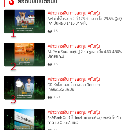
ยอดนิยมในตอนนี้
#ข่าวการเงิน การลงทุน
#ทันหุ้น
AAI กำไรไตรมาส 2 ที่ 178 ล้านบาท โต 29.5% QoQ
เคาะปันผล 0.1416 บาท/หุ้น
1
15
#ข่าวการเงิน การลงทุน
#ทันหุ้น
AURA เตรียมขายหุ้นกู้ 2 ชุด ชูดอกเบี้ย 4.60-4.90%
ปลายส.ค.นี้
2
15
#ข่าวการเงิน การลงทุน
#ทันหุ้น
ORIเร่งโอนคอนโดบางแสน ปักธงขาย
เกลี้ยง1.3พันล.ปีนี้
3
169
#ข่าวการเงิน การลงทุน
#ทันหุ้น
SoftBank ฟันกำไร Intel มหาศาล! พยุงพอร์ตโตเกิน
คาด แม้ OpenAI แผ่ว
11