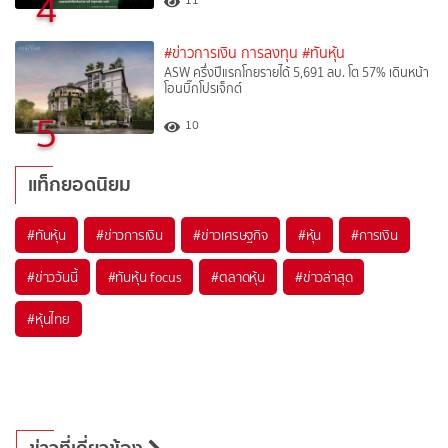
4
#ข่าวการเงิน การลงทุน
#ทันหุ้น
ASW ครึ่งปีแรกโกยรายได้ 5,691 ลบ. โต 57% เดินหน้า
โอนบิ๊กโปรเจ็กต์
5
10
แท็กยอดนิยม
#
ทันหุ้น
#
ข่าวการเงิน
#
ข่าวเศรษฐกิจ
#
หุ้น
#
การเงิน
#
ข่าววันนี้
#
ทันหุ้น focus
#
ตลาดหุ้น
#
ข่าวล่าสุด
#
หุ้นไทย