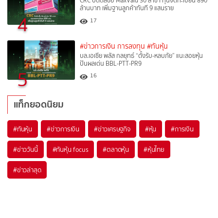
CRC ปิดดีลซื้อ MaxValu 30 สาขา ทุนจดทะเบียน 890
ล้านบาท เพิ่มฐานลูกค้าทันที 9 แสนราย
4
17
#ข่าวการเงิน การลงทุน
#ทันหุ้น
บล.เอเซีย พลัส กลยุทธ์ “ตั้งรับ-หลบภัย” แนะสอยหุ้น
ปันผลเด่น BBL-PTT-PR9
5
16
แท็กยอดนิยม
#
ทันหุ้น
#
ข่าวการเงิน
#
ข่าวเศรษฐกิจ
#
หุ้น
#
การเงิน
#
ข่าววันนี้
#
ทันหุ้น focus
#
ตลาดหุ้น
#
หุ้นไทย
#
ข่าวล่าสุด