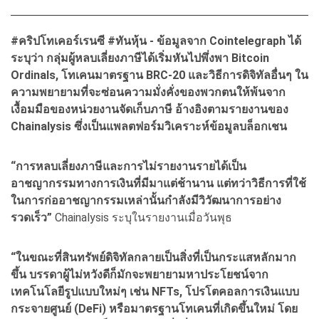
#
คริปโทเคอร์เรนซี #
ทันหุ้น - ข้อมูลจาก Cointelegraph
ได้
ระบุว่า
กลุ่มผู้หลบเลี่ยงภาษีได้เริ่มหันไปพึ่งพา Bitcoin
Ordinals,
โทเคนมาตรฐาน BRC-20
และวิธีการดิจิทัลอื่นๆ ใน
ความพยายามที่จะซ่อนความมั่งคั่งของพวกตนให้พ้นจาก
เงื้อมมือของหน่วยงานจัดเก็บภาษี อ้างอิงตามรายงานของ
Chainalysis
ซึ่งเป็นแพลตฟอร์มวิเคราะห์ข้อมูลบล็อกเชน
“การหลบเลี่ยงภาษีและการไม่รายงานรายได้เป็น
อาชญากรรมทางการเงินที่มีมาแต่ช้านาน แต่ทว่าวิธีการที่ใช้
ในการก่ออาชญากรรมเหล่านั้นกำลังมีวิวัฒนาการอย่าง
รวดเร็ว”
Chainalysis ระบุในรายงานเมื่อวันพุธ
“
ในขณะที่สินทรัพย์ดิจิทัลกลายเป็นสิ่งที่เป็นกระแสหลักมาก
ขึ้น บรรดาผู้ไม่หวังดีก็มักจะพยายามหาประโยชน์จาก
เทคโนโลยีรูปแบบใหม่ๆ เช่น NFTs,
โปรโตคอลการเงินแบบ
กระจายศูนย์ (DeFi)
หรือมาตรฐานโทเคนที่เกิดขึ้นใหม่ โดย