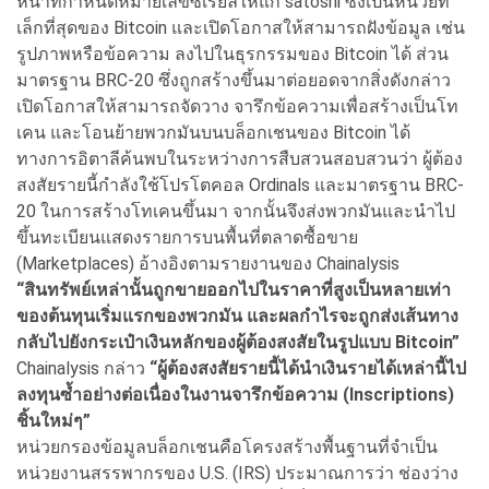
หน้าที่กำหนดหมายเลขซีเรียลให้แก่ satoshi ซึ่งเป็นหน่วยที่
เล็กที่สุดของ Bitcoin และเปิดโอกาสให้สามารถฝังข้อมูล เช่น
รูปภาพหรือข้อความ ลงไปในธุรกรรมของ Bitcoin ได้ ส่วน
มาตรฐาน BRC-20 ซึ่งถูกสร้างขึ้นมาต่อยอดจากสิ่งดังกล่าว
เปิดโอกาสให้สามารถจัดวาง จารึกข้อความเพื่อสร้างเป็นโท
เคน และโอนย้ายพวกมันบนบล็อกเชนของ Bitcoin ได้
ทางการอิตาลีค้นพบในระหว่างการสืบสวนสอบสวนว่า ผู้ต้อง
สงสัยรายนี้กำลังใช้โปรโตคอล Ordinals และมาตรฐาน BRC-
20 ในการสร้างโทเคนขึ้นมา จากนั้นจึงส่งพวกมันและนำไป
ขึ้นทะเบียนแสดงรายการบนพื้นที่ตลาดซื้อขาย
(Marketplaces) อ้างอิงตามรายงานของ Chainalysis
“สินทรัพย์เหล่านั้นถูกขายออกไปในราคาที่สูงเป็นหลายเท่า
ของต้นทุนเริ่มแรกของพวกมัน และผลกำไรจะถูกส่งเส้นทาง
กลับไปยังกระเป๋าเงินหลักของผู้ต้องสงสัยในรูปแบบ Bitcoin”
Chainalysis กล่าว
“ผู้ต้องสงสัยรายนี้ได้นำเงินรายได้เหล่านี้ไป
ลงทุนซ้ำอย่างต่อเนื่องในงานจารึกข้อความ (Inscriptions)
ชิ้นใหม่ๆ”
หน่วยกรองข้อมูลบล็อกเชนคือโครงสร้างพื้นฐานที่จำเป็น
หน่วยงานสรรพากรของ U.S. (IRS) ประมาณการว่า ช่องว่าง