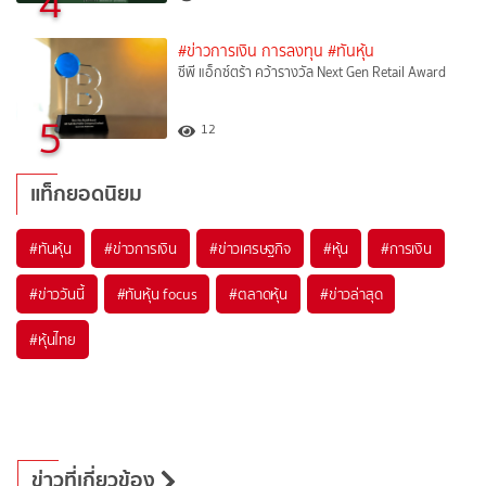
4
#ข่าวการเงิน การลงทุน
#ทันหุ้น
ซีพี แอ็กซ์ตร้า คว้ารางวัล Next Gen Retail Award
5
12
แท็กยอดนิยม
#
ทันหุ้น
#
ข่าวการเงิน
#
ข่าวเศรษฐกิจ
#
หุ้น
#
การเงิน
#
ข่าววันนี้
#
ทันหุ้น focus
#
ตลาดหุ้น
#
ข่าวล่าสุด
#
หุ้นไทย
ข่าวที่เกี่ยวข้อง