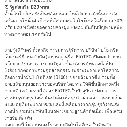
น้ำมันดิบจากต่างประเทศ
@ รัฐส่งเสริม B20 หนุน
ทั้งนี้ ไบโอดีเซลยังเป็นพลังงานเผาไหม้สะอาด ดังนั้นการส่ง
เสริมการใช้น้ำมันดีเซลที่มีส่วนผสมไบโอดีเซลในสัดส่วน 20%
หรือ B20 หวังช่วยลดการปล่อยฝุ่น PM2.5 อันเป็นปัญหามลพิษ
ทางอากาศอนาคตต่อไป
นายรุ่งนิรันดร์ ตั้งสุรกิจ กรรมการผู้จัดการ บริษัท ไบโอ กรีน
เอ็นเนอร์ยี่ เทค จำกัด (มหาชน) หรือ BIOTEC เปิดเผยว่า หาก
นโยบายดังกล่าวของภาครัฐเกิดขึ้นจริง บริษัทมองถือเป็น
ปัจจัยบวกต่อภาพรวมอุตสาหกรรม เพราะจะช่วยทำให้ความ
ต้องการน้ำมันไบโอดีเซล (B100) ขยายตัวมากขี้น รวมทั้ง
ช่วยสนับสนุนยอดขายของบริษัทโดยรวมให้ดีขึ้นอีกทางหนึ่ง
ขณะที่สัดส่วนรายได้ของ BIOTEC ในปัจจุบัน แบ่งเป็น การ
ดำเนินธุรกิจธุรกิจน้ำมันปาล์ม เพื่อธุรกิจผลิตและจำหน่ายเป็น
B100 อยู่ที่ประมาณ 96% และที่เหลือมาจากกลุ่มธุรกิจขนส่ง
ทางน้ำ รวมทั้งบริษัทมีแนวทางขยายฐานค้าต่อเนื่อง เพื่อเสริม
รายรับเพิ่มเติม
นอกจากนี้ ในส่วนของโรงงานผลิตไบโอดีเซล ในจังหวัง