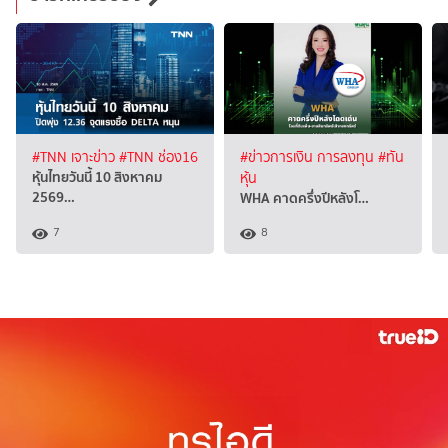
#TNN เจาะข่าว
#TNN ช่อง16
#ข่าวการเงิน การลงทุน
#ทัน
หุ้นไทยวันนี้ 10 สิงหาคม
หุ้น
2569…
WHA คาดครึ่งปีหลังโ…
7
8