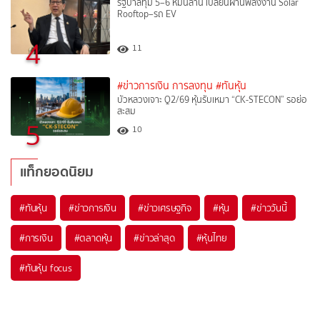
รัฐบาลทุ่ม 5–6 หมื่นล้าน เปลี่ยนผ่านพลังงาน Solar
Rooftop–รถ EV
4
11
#ข่าวการเงิน การลงทุน
#ทันหุ้น
บัวหลวงเจาะ Q2/69 หุ้นรับเหมา “CK-STECON” รอย่อ
สะสม
5
10
แท็กยอดนิยม
#
ทันหุ้น
#
ข่าวการเงิน
#
ข่าวเศรษฐกิจ
#
หุ้น
#
ข่าววันนี้
#
การเงิน
#
ตลาดหุ้น
#
ข่าวล่าสุด
#
หุ้นไทย
#
ทันหุ้น focus