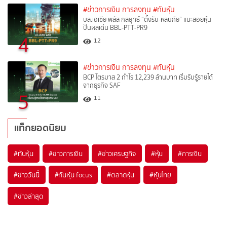
#ข่าวการเงิน การลงทุน
#ทันหุ้น
บล.เอเซีย พลัส กลยุทธ์ “ตั้งรับ-หลบภัย” แนะสอยหุ้น
ปันผลเด่น BBL-PTT-PR9
4
12
#ข่าวการเงิน การลงทุน
#ทันหุ้น
BCP ไตรมาส 2 กำไร 12,239 ล้านบาท เริ่มรับรู้รายได้
จากธุรกิจ SAF
5
11
แท็กยอดนิยม
#
ทันหุ้น
#
ข่าวการเงิน
#
ข่าวเศรษฐกิจ
#
หุ้น
#
การเงิน
#
ข่าววันนี้
#
ทันหุ้น focus
#
ตลาดหุ้น
#
หุ้นไทย
#
ข่าวล่าสุด