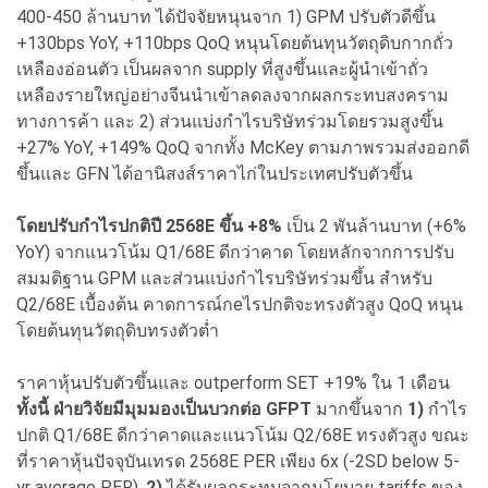
400-450 ล้านบาท ได้ปัจจัยหนุนจาก 1) GPM ปรับตัวดีขึ้น
+130bps YoY, +110bps QoQ หนุนโดยต้นทุนวัตถุดิบกากถั่ว
เหลืองอ่อนตัว เป็นผลจาก supply ที่สูงขึ้นและผู้นำเข้าถั่ว
เหลืองรายใหญ่อย่างจีนนำเข้าลดลงจากผลกระทบสงคราม
ทางการค้า และ 2) ส่วนแบ่งกำไรบริษัทร่วมโดยรวมสูงขึ้น
+27% YoY, +149% QoQ จากทั้ง McKey ตามภาพรวมส่งออกดี
ขึ้นและ GFN ได้อานิสงส์ราคาไก่ในประเทศปรับตัวขึ้น
โดยปรับกำไรปกติปี 2568E ขึ้น +8%
เป็น 2 พันล้านบาท (+6%
YoY) จากแนวโน้ม Q1/68E ดีกว่าคาด โดยหลักจากการปรับ
สมมติฐาน GPM และส่วนแบ่งกำไรบริษัทร่วมขึ้น สำหรับ
Q2/68E เบื้องต้น คาดการณ์กeไรปกติจะทรงตัวสูง QoQ หนุน
โดยต้นทุนวัตถุดิบทรงตัวต่ำ
ราคาหุ้นปรับตัวขึ้นและ outperform SET +19% ใน 1 เดือน
ทั้งนี้ ฝ่ายวิจัยมีมุมมองเป็นบวกต่อ GFPT
มากขึ้นจาก
1)
กำไร
ปกติ Q1/68E ดีกว่าคาดและแนวโน้ม Q2/68E ทรงตัวสูง ขณะ
ที่ราคาหุ้นปัจจุบันเทรด 2568E PER เพียง 6x (-2SD below 5-
yr average PER),
2)
ได้รับผลกระทบจากนโยบาย tariffs ของ