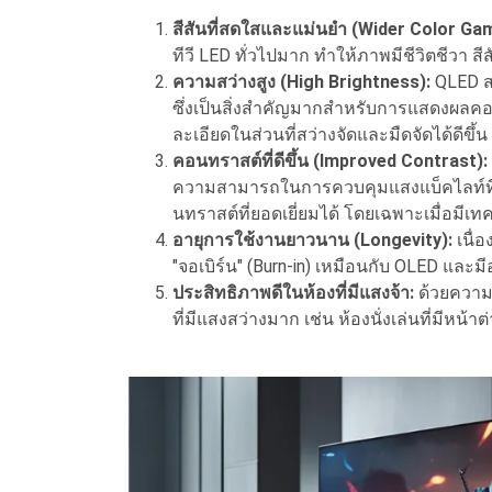
สีสันที่สดใสและแม่นยำ (Wider Color Ga
ทีวี LED ทั่วไปมาก ทำให้ภาพมีชีวิตชีวา สี
ความสว่างสูง (High Brightness):
QLED สา
ซึ่งเป็นสิ่งสำคัญมากสำหรับการแสดงผลค
ละเอียดในส่วนที่สว่างจัดและมืดจัดได้ดีขึ
คอนทราสต์ที่ดีขึ้น (Improved Contrast):
ความสามารถในการควบคุมแสงแบ็คไลท์ที่ด
นทราสต์ที่ยอดเยี่ยมได้ โดยเฉพาะเมื่อมีเ
อายุการใช้งานยาวนาน (Longevity):
เนื่
"จอเบิร์น" (Burn-in) เหมือนกับ OLED แล
ประสิทธิภาพดีในห้องที่มีแสงจ้า:
ด้วยความ
ที่มีแสงสว่างมาก เช่น ห้องนั่งเล่นที่มีห