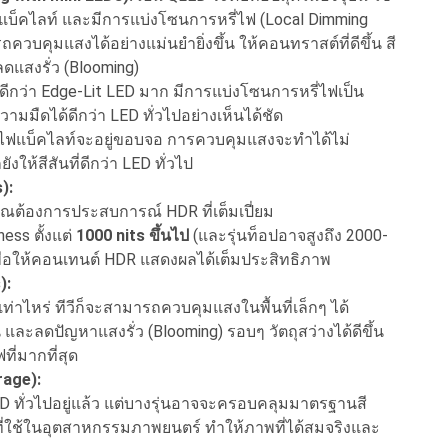
็คไลท์ และมีการแบ่งโซนการหรี่ไฟ (Local Dimming
คุมแสงได้อย่างแม่นยำยิ่งขึ้น ให้คอนทราสต์ที่ดีขึ้น สี
ดแสงรั่ว (Blooming)
ดีกว่า Edge-Lit LED มาก มีการแบ่งโซนการหรี่ไฟเป็น
มืดได้ดีกว่า LED ทั่วไปอย่างเห็นได้ชัด
้น ไฟแบ็คไลท์จะอยู่ขอบจอ การควบคุมแสงจะทำได้ไม่
ังให้สีสันที่ดีกว่า LED ทั่วไป
):
้าคุณต้องการประสบการณ์ HDR ที่เต็มเปี่ยม
ess ตั้งแต่
1000 nits ขึ้นไป
(และรุ่นท็อปอาจสูงถึง 2000-
พื่อให้คอนเทนต์ HDR แสดงผลได้เต็มประสิทธิภาพ
):
่าไหร่ ทีวีก็จะสามารถควบคุมแสงในพื้นที่เล็กๆ ได้
 และลดปัญหาแสงรั่ว (Blooming) รอบๆ วัตถุสว่างได้ดีขึ้น
ี่มากที่สุด
rage):
 LED ทั่วไปอยู่แล้ว แต่บางรุ่นอาจจะครอบคลุมมาตรฐานสี
ที่ใช้ในอุตสาหกรรมภาพยนตร์ ทำให้ภาพที่ได้สมจริงและ