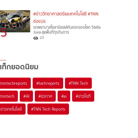
#ข่าววิทยาศาสตร์และเทคโนโลยี
#TNN
ช่อง16
5
รถพยาบาลโซลาร์เซลล์คันแรกของโลก Stella
Juva ลุยพื้นที่ทุรกันดาร
23
แท็กยอดนิยม
#
tnntechreports
#
techreports
#
TNN Tech
#
tnntech
#
AI
#
อวกาศ
#
ai
#
ข่าวไอที
#
ข่าวเทคโนโลยี
#
TNN Tech Reports