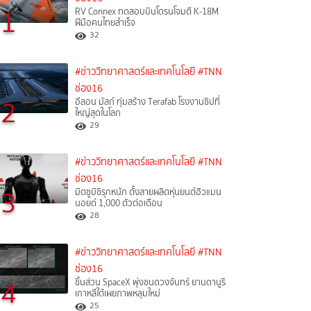
1
RV Connex ทดสอบบินโดรนโจมตี K-18M
ฝีมือคนไทยสำเร็จ
32
#ข่าววิทยาศาสตร์และเทคโนโลยี
#TNN
ช่อง16
2
อีลอน มัสก์ ทุ่มสร้าง Terafab โรงงานชิปที่
ใหญ่สุดในโลก
29
#ข่าววิทยาศาสตร์และเทคโนโลยี
#TNN
ช่อง16
3
มิตซูบิชิรุกหนัก ตั้งสายผลิตหุ่นยนต์ฮิวแมน
นอยด์ 1,000 ตัวต่อเดือน
28
#ข่าววิทยาศาสตร์และเทคโนโลยี
#TNN
ช่อง16
4
ชิ้นส่วน SpaceX พุ่งชนดวงจันทร์ ยานดานูริ
เกาหลีใต้เผยภาพหลุมใหม่
25