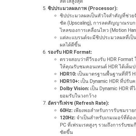
สดใสสูงสุด
ชิปประมวลผลภาพ (Processor):
ชิปประมวลผลเป็นหัวใจสำคัญที่ช่ว
ชัด (Upscaling), การลดสัญญาณรบกว
ไหลของการเคลื่อนไหว (Motion Hand
แต่ละแบรนด์จะมีชิปประมวลผลที่เป็นเ
ผลได้ดีขึ้น
รองรับ HDR Format:
ตรวจสอบว่าทีวีรองรับ HDR Format
ให้คุณรับชมคอนเทนต์ HDR ได้เต็มป
HDR10:
เป็นมาตรฐานพื้นฐานที่ทีวี 
HDR10+:
เป็น Dynamic HDR ที่ปรับ
Dolby Vision:
เป็น Dynamic HDR ที่ไ
ยอมรับในวงกว้าง
อัตรารีเฟรช (Refresh Rate):
60Hz:
เพียงพอสำหรับการรับชมรายก
120Hz:
จำเป็นสำหรับเกมเมอร์ที่ต้อ
PC ที่เฟรมเรตสูงๆ รวมถึงการรับชมก
ชัดขึ้น