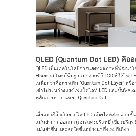
QLED (Quantum Dot LED) คืออะไ
QLED เป็นเทคโนโลยีการแสดงผลภาพที่พัฒนาโดย
Hisense) โดยมีพื้นฐานมาจากทีวี LCD ที่ใช้ไฟ L
เหนือกว่าคือการเพิ่ม "Quantum Dot Layer" หรื
เข้าไประหว่างแผงไฟแบ็คไลท์ LED และชั้นฟิลเตอ
หลักการทำงานของ Quantum Dot:
เมื่อแสงสีน้ำเงินจากไฟ LED แบ็คไลท์ส่องผ่านชั้
แม่นยำมากออกมา (เช่น แดงบริสุทธิ์ เขียวบริสุทธิ
แม่นยำขึ้น และสดใสขึ้นอย่างน่าทึ่งเลยทีเดียว