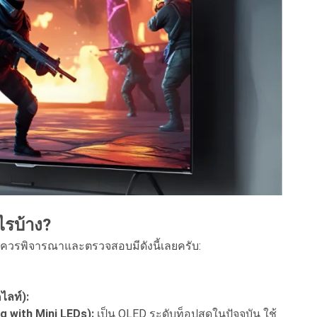
ไรบ้าง?
่คุณควรพิจารณาและตรวจสอบมีดังนี้เลยครับ:
ลท์):
g with Mini LEDs):
เป็น QLED ระดับท็อปสุดในปัจจุบัน ใช้