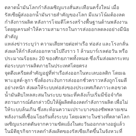
ตลาดน้ำมันโลกกำลังเผชิญแรงสั่นสะเทือนครั้งใหม่ เมื่อ
รัสเซียผู้ส่งออกน้ำมันรายสำคัญของโลก มีแนวโน้มต้องลด
กำลังการผลิต หลังการโจมตีโครงสร้างพื้นฐานด้านพลังงาน
โดยยูเครนทำให้ความสามารถในการส่งออกลดลงอย่างมีนัย
สำคัญ
แหล่งข่าวระบุว่า ความเสียหายต่อท่าเรือ ท่อส่ง และโรงกลั่น
ส่งผลให้กำลังส่งออกหายไปถึงราว 1 ล้านบาร์เรลต่อวัน หรือ
ประมาณร้อยละ 20 ของศักยภาพทั้งหมด ซึ่งเริ่มส่งผลกระทบ
ต่อระบบการผลิตภายในประเทศโดยตรง
จุดตึงเครียดสำคัญอยู่ที่ท่าเรือส่งออกในทะเลบอลติก โดยเฉ
พาะอุสต์-ลูกา ซึ่งต้องระงับการส่งออกชั่วคราวหลังถูกโจมตี
อย่างหนัก ส่งผลให้ระบบท่อส่งของประเทศเกิดภาวะคอขวด
น้ำมันดิบไหลสะสมในระบบ ขณะที่คลังเก็บเริ่มมีข้อจำกัด
สถานการณ์ดังกล่าวบีบให้ผู้ผลิตต้องลดกำลังการผลิต เพื่อไม่
ให้ระบบล้นเกิน ซึ่งสะท้อนความเปราะบางของซัพพลายเชน
พลังงานที่เชื่อมโยงกันทั้งระบบ โดยเฉพาะในช่วงที่ตลาดโลก
เผชิญแรงกดดันจากความขัดแย้งในตะวันออกกลางอยู่แล้ว
ในมิติธุรกิจการลดกำลังผลิตของรัสเซียเกิดขึ้นในจังหวะที่