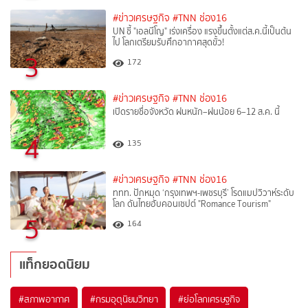
#ข่าวเศรษฐกิจ
#TNN ช่อง16
UN ชี้ "เอลนีโญ" เร่งเครื่อง แรงขึ้นตั้งแต่ส.ค.นี้เป็นต้น
ไป โลกเตรียมรับศึกอากาศสุดขั้ว!
3
172
#ข่าวเศรษฐกิจ
#TNN ช่อง16
เปิดรายชื่อจังหวัด ฝนหนัก–ฝนน้อย 6–12 ส.ค. นี้
4
135
#ข่าวเศรษฐกิจ
#TNN ช่อง16
ททท. ปักหมุด ‘กรุงเทพฯ-เพชรบุรี’ โรดแมปวิวาห์ระดับ
โลก ดันไทยฮับคอนเซปต์ "Romance Tourism"
5
164
แท็กยอดนิยม
#
สภาพอากาศ
#
กรมอุตุนิยมวิทยา
#
ย่อโลกเศรษฐกิจ