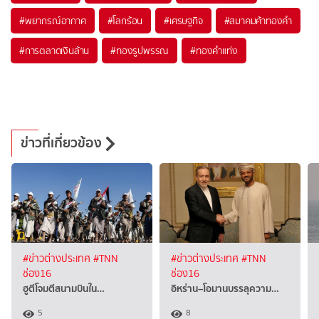
#
พยากรณ์อากาศ
#
โลกร้อน
#
เศรษฐกิจ
#
สมาคมค้าทองคำ
#
การตลาดเงินล้าน
#
ทองรูปพรรณ
#
ทองคำแท่ง
ข่าวที่เกี่ยวข้อง
#ข่าวต่างประเทศ
#TNN
#ข่าวต่างประเทศ
#TNN
ช่อง16
ช่อง16
ฮูตีโจมตีสนามบินใน…
อิหร่าน–โอมานบรรลุความ…
5
8