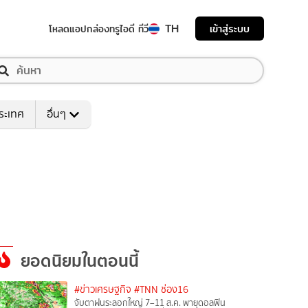
TH
เข้าสู่ระบบ
โหลดแอป
กล่องทรูไอดี ทีวี
ระเทศ
อื่นๆ
ยอดนิยมในตอนนี้
#ข่าวเศรษฐกิจ
#TNN ช่อง16
จับตาฝนระลอกใหญ่ 7–11 ส.ค. พายุดอลฟิน