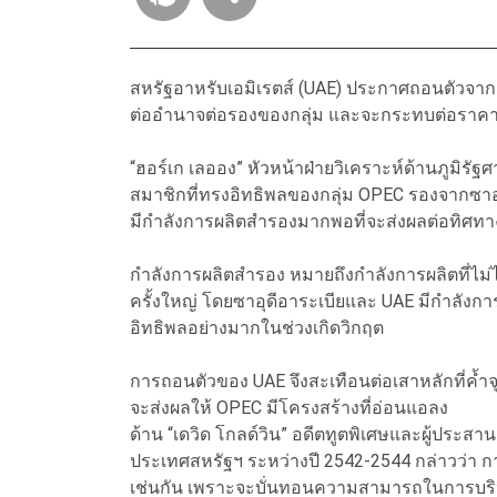
สหรัฐอาหรับเอมิเรตส์ (UAE) ประกาศถอนตัวจากกล
ต่ออำนาจต่อรองของกลุ่ม และจะกระทบต่อราค
“ฮอร์เก เลออง” หัวหน้าฝ่ายวิเคราะห์ด้านภูมิรัฐ
สมาชิกที่ทรงอิทธิพลของกลุ่ม OPEC รองจากซาอุด
มีกำลังการผลิตสำรองมากพอที่จะส่งผลต่อทิศท
กำลังการผลิตสำรอง หมายถึงกำลังการผลิตที่ไม่ได
ครั้งใหญ่ โดยซาอุดีอาระเบียและ UAE มีกำลังกา
อิทธิพลอย่างมากในช่วงเกิดวิกฤต
การถอนตัวของ UAE จึงสะเทือนต่อเสาหลักที่ค้
จะส่งผลให้ OPEC มีโครงสร้างที่อ่อนแอลง
ด้าน “เดวิด โกลด์วิน” อดีตทูตพิเศษและผู้ปร
ประเทศสหรัฐฯ ระหว่างปี 2542-2544 กล่าวว่า
เช่นกัน เพราะจะบั่นทอนความสามารถในการบริ