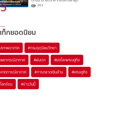
ทุกขนาด เช็กราคาทองแท่งล่าสุด
5
363
แท็กยอดนิยม
#
สภาพอากาศ
#
กรมอุตุนิยมวิทยา
#
พยากรณ์อากาศ
#
ฝนตก
#
ย่อโลกเศรษฐกิจ
#
คาดการณ์อากาศ
#
การตลาดเงินล้าน
#
เศรษฐกิจ
#
โลกร้อน
#
ข่าววันนี้