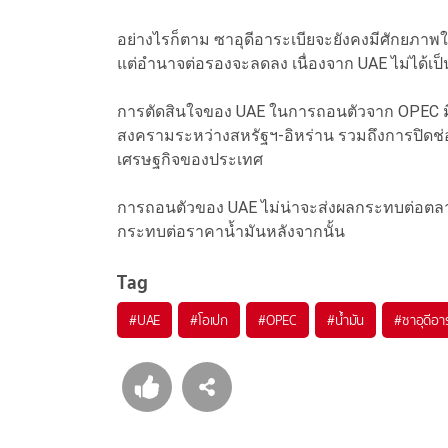
อย่างไรก็ตาม ซาอุดีอาระเบียจะยังคงมีศักย
แต่อำนาจต่อรองจะลดลง เนื่องจาก UAE ไม่ได้เป
การตัดสินใจของ UAE ในการถอนตัวจาก OPEC มีผ
สงครามระหว่างสหรัฐฯ-อิหร่าน รวมถึงการปิดช่
เศรษฐกิจของประเทศ
การถอนตัวของ UAE ไม่น่าจะส่งผลกระทบต่อตลาดใ
กระทบต่อราคาน้ำมันหลังจากนั้น
Tag
#
UAE
#
โอเปก
#
OPEC
#
น้ำมัน
#
ซาอุดีอา