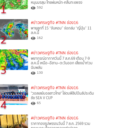
หนุนมรสุม ไทยฝนหนัก-คลื่นทะเลแรง
1
592
#ข่าวเศรษฐกิจ
#TNN ช่อง16
พายุลูกที่ 15 “จันหอม” จ่อถล่ม “ญี่ปุ่น” 11
ส.ค.นี้
2
162
#ข่าวเศรษฐกิจ
#TNN ช่อง16
พยากรณ์อากาศวันนี้ 7 ส.ค.69 เตือน 7-9
ส.ค.นี้ เหนือ–อีสาน–ตะวันออก เสี่ยงน้ำท่วม
3
ฉับพลัน
130
#ข่าวเศรษฐกิจ
#TNN ช่อง16
"วอลเลย์บอลสาวไทย" ไล่ตบฟิลิปปินส์ประเดิม
ชัย SEA V CUP
4
65
#ข่าวเศรษฐกิจ
#TNN ช่อง16
ราคาทองรูปพรรณวันนี้ 7 ส.ค. 2569 รวม