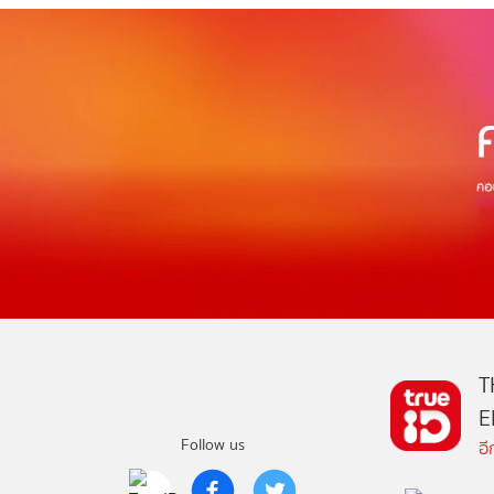
T
E
Follow us
อ