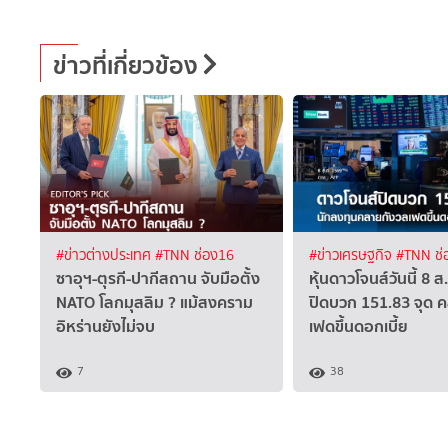
ข่าวที่เกี่ยวข้อง
#ข่าวต่างประเทศ
#TNN ช่อง16
#ข่าวเศรษฐกิจ
#TNN ช่
ซาอุฯ-ตุรกี-ปากีสถาน จับมือตั้ง
หุ้นดาวโจนส์วันนี้ 8 
NATO โลกมุสลิม ? แม้สงคราม
ปิดบวก 151.83 จุด 
อิหร่านยังไม่จบ
เฟดขึ้นดอกเบี้ย
7
38