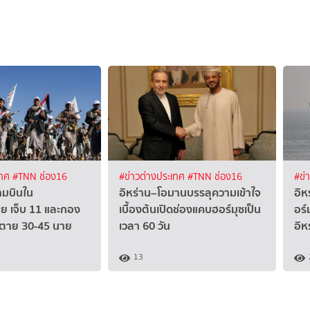
เทศ
#TNN ช่อง16
#ข่าวต่างประเทศ
#TNN ช่อง16
#ข่
ามบินใน
อิหร่าน–โอมานบรรลุความเข้าใจ
อิห
บีย เจ็บ 11 และกอง
เบื้องต้นเปิดช่องแคบฮอร์มุซเป็น
อร์
 ตาย 30-45 นาย
เวลา 60 วัน
อิห
13