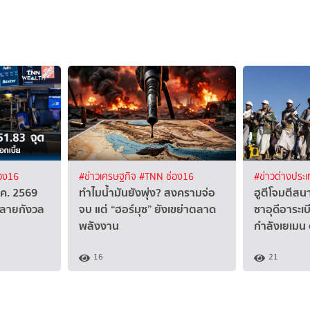
อง16
#ข่าวเศรษฐกิจ
#TNN ช่อง16
#ข่าวต่างประ
ส.ค. 2569
ทำไมน้ำมันยังพุ่ง? สงครามจ่อ
ฮูตีโจมตีสน
คลายกังวล
จบ แต่ “ฮอร์มุซ” ยังเขย่าตลาด
ซาอุดีอาระเ
พลังงาน
กำลังเยเมน
16
21