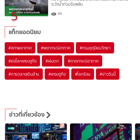
ระวังน้ำท่วมฉับพลัน
5
66
แท็กยอดนิยม
#
สภาพอากาศ
#
พยากรณ์อากาศ
#
กรมอุตุนิยมวิทยา
#
ย่อโลกเศรษฐกิจ
#
ฝนตก
#
คาดการณ์อากาศ
#
การตลาดเงินล้าน
#
เศรษฐกิจ
#
โลกร้อน
#
ข่าววันนี้
ข่าวที่เกี่ยวข้อง