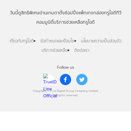
วันนี้
ดู
สิทธิพิเศษ
อ่าน
เกม
ตาตั้ง
ช้อปปิ้ง
แพ็กเกจ
กล่องทรูไอดีทีวี
คอมมูนิตี้
บริการช่วยเหลือทรูไอดี
เกี่ยวกับทรูไอดี
ข้อกำหนดและเงื่อนไข
นโยบายความเป็นส่วนตัว
บริการช่วยเหลือ
ติดต่อเรา
Follow us
Copyright © True Digital Group Company Limited.
All rights reserved