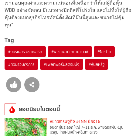
เรามอบคุณค่าและความแน่นอนที่เหนือกว่าให้แก่ผู้ถือหุ้น
WBD อย่างชัดเจน มีแนวทางปิดดีลที่โปร่งใส และไม่ทิ้งให้ผู้ถือ
หุ้นต้องแบกธุรกิจโทรทัศน์ดั้งเดิมที่มีหนี้สูงและขนาดไม่คุ้ม
ทุน”
Tag
#
วอร์เนอร์-บราเธอร์ส
#
พาราเมาท์-สกายแดนซ์
#
Netflix
#
ควบรวมกิจการ
#
แพลทฟอร์มสตรีมมิ่ง
#
หุ้นสหรัฐ
ยอดนิยมในตอนนี้
#ข่าวเศรษฐกิจ
#TNN ช่อง16
จับตาฝนระลอกใหญ่ 7–11 ส.ค. พายุดอลฟินหนุน
มรสุม ไทยฝนหนัก-คลื่นทะเลแรง