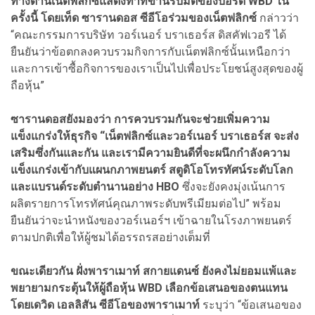
ทางด้านเน็ตฟลิกซ์แสดงท่าทีขานรับมติของบอร์ด WBD ใน
ครั้งนี้ โดยเท็ด ซารานดอส ซีอีโอร่วมของเน็ตฟลิกซ์
กล่าวว่า
“คณะกรรมการบริษัท วอร์เนอร์ บราเธอร์ส ดิสคัฟเวอรี ได้
ยืนยันว่าข้อตกลงควบรวมกิจการกับเน็ตฟลิกซ์นั้นเหนือกว่า
และการเข้าซื้อกิจการของเราเป็นไปเพื่อประโยชน์สูงสุดของผู้
ถือหุ้น”
ซารานดอสยังมองว่า การควบรวมกันจะช่วยเพิ่มความ
แข็งแกร่งให้ธุรกิจ “เน็ตฟลิกซ์และวอร์เนอร์ บราเธอร์ส จะส่ง
เสริมซึ่งกันและกัน และเรามีความยินดีที่จะผนึกกำลังความ
แข็งแกร่งเข้ากับแผนกภาพยนตร์ สตูดิโอโทรทัศน์ระดับโลก
และแบรนด์ระดับตำนานอย่าง HBO
ซึ่งจะยังคงมุ่งเน้นการ
ผลิตรายการโทรทัศน์คุณภาพระดับพรีเมียมต่อไป” พร้อม
ยืนยันว่าจะนำหนังของวอร์เนอร์ฯ เข้าฉายในโรงภาพยนตร์
ตามปกติเพื่อให้ผู้ชมได้อรรถรสอย่างเต็มที่
ขณะเดียวกัน ฝั่งพาราเมาท์ สกายแดนซ์ ยังคงไม่ยอมแพ้และ
พยายามกระตุ้นให้ผู้ถือหุ้น WBD เลือกข้อเสนอของตนแทน
โดยเดวิด เอลลิสัน ซีอีโอของพาราเมาท์
ระบุว่า “ข้อเสนอของ