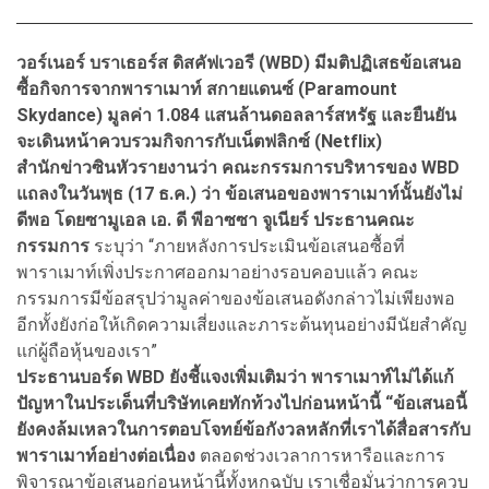
วอร์เนอร์ บราเธอร์ส ดิสคัฟเวอรี (WBD) มีมติปฏิเสธข้อเสนอ
ซื้อกิจการจากพาราเมาท์ สกายแดนซ์ (Paramount
Skydance) มูลค่า 1.084 แสนล้านดอลลาร์สหรัฐ และยืนยัน
จะเดินหน้าควบรวมกิจการกับเน็ตฟลิกซ์ (Netflix)
สำนักข่าวซินหัวรายงานว่า คณะกรรมการบริหารของ WBD
แถลงในวันพุธ (17 ธ.ค.) ว่า ข้อเสนอของพาราเมาท์นั้นยังไม่
ดีพอ โดยซามูเอล เอ. ดี พีอาซซา จูเนียร์ ประธานคณะ
กรรมการ
ระบุว่า “ภายหลังการประเมินข้อเสนอซื้อที่
พาราเมาท์เพิ่งประกาศออกมาอย่างรอบคอบแล้ว คณะ
กรรมการมีข้อสรุปว่ามูลค่าของข้อเสนอดังกล่าวไม่เพียงพอ
อีกทั้งยังก่อให้เกิดความเสี่ยงและภาระต้นทุนอย่างมีนัยสำคัญ
แก่ผู้ถือหุ้นของเรา”
ประธานบอร์ด WBD ยังชี้แจงเพิ่มเติมว่า พาราเมาท์ไม่ได้แก้
ปัญหาในประเด็นที่บริษัทเคยทักท้วงไปก่อนหน้านี้ “ข้อเสนอนี้
ยังคงล้มเหลวในการตอบโจทย์ข้อกังวลหลักที่เราได้สื่อสารกับ
พาราเมาท์อย่างต่อเนื่อง
ตลอดช่วงเวลาการหารือและการ
พิจารณาข้อเสนอก่อนหน้านี้ทั้งหกฉบับ เราเชื่อมั่นว่าการควบ