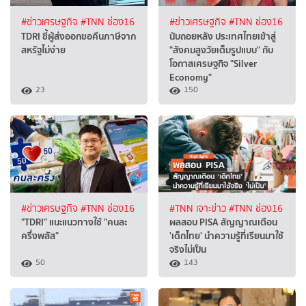
#ข่าวเศรษฐกิจ
#TNN ช่อง16
#ข่าวเศรษฐกิจ
#TNN ช่อง16
TDRI ชี้ผู้ส่งออกขอคืนภาษีจาก
นับถอยหลัง ประเทศไทยเข้าสู่
สหรัฐไม่ง่าย
"สังคมสูงวัยเต็มรูปแบบ" กับ
โอกาสเศรษฐกิจ "Silver
Economy"
23
150
#ข่าวเศรษฐกิจ
#TNN ช่อง16
#TNN เจาะข่าว
#TNN ช่อง16
"TDRI" แนะแนวทางใช้ "คนละ
ผลสอบ PISA สัญญาณเตือน
ครึ่งพลัส"
'เด็กไทย' นำความรู้ที่เรียนมาใช้
จริงไม่เป็น
50
143