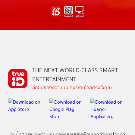
THE NEXT WORLD-CLASS SMART
ENTERTAINMENT
อีกขั้นของความบันเทิงระดับโลกตรงใจคุณ
วันนี้
ดู
สิทธิพิเศษ
อ่าน
เกม
ตาตั้ง
ช้อปปิ้ง
แพ็กเกจ
กล่องทรูไอดีทีวี