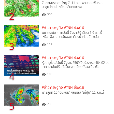
จับตาฝนระลอกใหญ่ 7–11 ส.ค. พายุดอลฟินหนุน
มรสุม ไทยฝนหนัก-คลื่นทะเลแรง
2
306
#ข่าวเศรษฐกิจ
#TNN ช่อง16
พยากรณ์อากาศวันนี้ 7 ส.ค.69 เตือน 7-9 ส.ค.นี้
เหนือ–อีสาน–ตะวันออก เสี่ยงน้ำท่วมฉับพลัน
3
119
#ข่าวเศรษฐกิจ
#TNN ช่อง16
หุ้นดาวโจนส์วันนี้ 7 ส.ค. 2569 ปิดร่วงแรง 464.02 จุด
ราคาน้ำมันปรับตัวขึ้นตลาดวิตกกังวลเงินเฟ้อ
4
103
#ข่าวเศรษฐกิจ
#TNN ช่อง16
พายุลูกที่ 15 “จันหอม” จ่อถล่ม “ญี่ปุ่น” 11 ส.ค.นี้
5
73