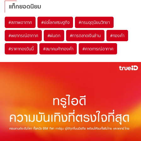
แท็กยอดนิยม
#
สภาพอากาศ
#
ย่อโลกเศรษฐกิจ
#
กรมอุตุนิยมวิทยา
#
พยากรณ์อากาศ
#
ฝนตก
#
การตลาดเงินล้าน
#
ทองคำ
#
ราคาทองวันนี้
#
สมาคมค้าทองคำ
#
คาดการณ์อากาศ