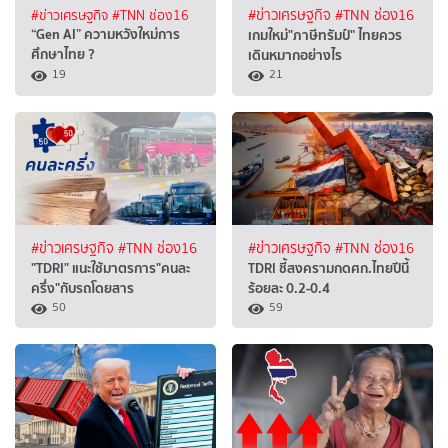
#ข่าวเศรษฐกิจ
#TNN ช่อง16
#ข่าวเศรษฐกิจ
#TNN ช่อง16
“Gen AI” ความหวังใหม่การ
เกมใหม่"ภาษีทรัมป์" ไทยควร
ศึกษาไทย ?
เดินหมากอย่างไร
19
21
#ข่าวเศรษฐกิจ
#TNN ช่อง16
#ข่าวเศรษฐกิจ
#TNN ช่อง16
"TDRI" แนะใช้มาตรการ"คนละ
TDRI ชี้สงครามกดศก.ไทยปีนี้
ครึ่ง"กับรถโดยสาร
ร้อยละ 0.2-0.4
50
59