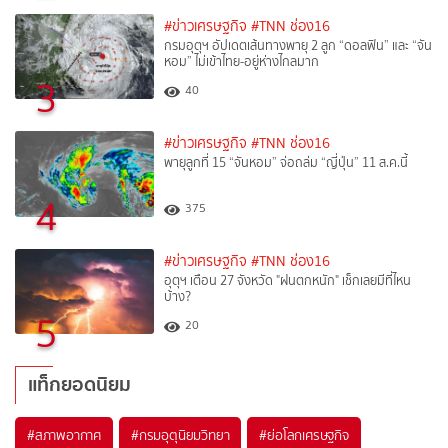
#ข่าวเศรษฐกิจ
#TNN ช่อง16
กรมอุตุฯ อัปเดตเส้นทางพายุ 2 ลูก “ดอลฟิน” และ “จัน
หอม” ไม่เข้าไทย-อยู่ห่างไกลมาก
3
40
#ข่าวเศรษฐกิจ
#TNN ช่อง16
พายุลูกที่ 15 “จันหอม” จ่อถล่ม “ญี่ปุ่น” 11 ส.ค.นี้
4
375
#ข่าวเศรษฐกิจ
#TNN ช่อง16
อุตุฯ เตือน 27 จังหวัด "ฝนตกหนัก" เช็กเลยมีที่ไหน
บ้าง?
5
20
แท็กยอดนิยม
#
สภาพอากาศ
#
กรมอุตุนิยมวิทยา
#
ย่อโลกเศรษฐกิจ