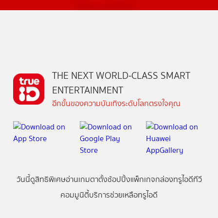
THE NEXT WORLD-CLASS SMART
ENTERTAINMENT
อีกขั้นของความบันเทิงระดับโลกตรงใจคุณ
วันนี้
ดู
สิทธิพิเศษ
อ่าน
เกม
ตาตั้ง
ช้อปปิ้ง
แพ็กเกจ
กล่องทรูไอดีทีวี
คอมมูนิตี้
บริการช่วยเหลือทรูไอดี