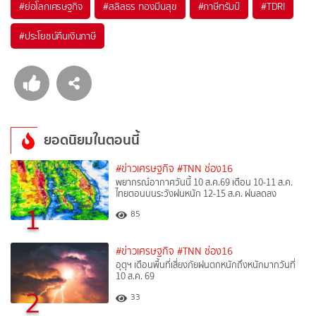
#
ย่อโลกเศรษฐกิจ
#
สลิลธร ทองมีนสุข
#
ภาษีทรัมป์
#
TDRI
#
ประโยชน์คืนเงินภาษี
ยอดนิยมในตอนนี้
#ข่าวเศรษฐกิจ
#TNN ช่อง16
พยากรณ์อากาศวันนี้ 10 ส.ค.69 เตือน 10-11 ส.ค.
ไทยตอนบนระวังฝนหนัก 12-15 ส.ค. ฝนลดลง
1
85
#ข่าวเศรษฐกิจ
#TNN ช่อง16
อุตุฯ เตือนพื้นที่เสี่ยงภัยฝนตกหนักถึงหนักมากวันที่
10 ส.ค. 69
2
33