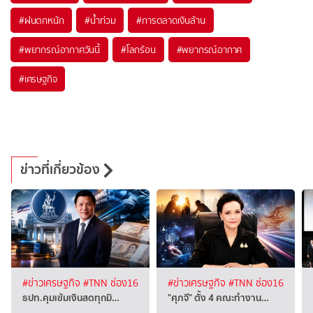
#
ฝนตกหนัก
#
น้ำท่วม
#
การตลาดเงินล้าน
#
พยากรณ์อากาศวันนี้
#
โลกร้อน
#
พยากรณ์อากาศ
#
เศรษฐกิจ
ข่าวที่เกี่ยวข้อง
#ข่าวเศรษฐกิจ
#TNN ช่อง16
#ข่าวเศรษฐกิจ
#TNN ช่อง16
ธปท.คุมเข้มเงินสดทุกมิ…
"ศุภจี" ตั้ง 4 คณะทำงาน…