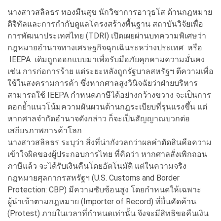
นางสาวสลิลธร ทองมีนสุข นักวิชาการอาวุธโส ด้านกฎหมาย
ดิจิทัลและการกำกับดูแลโครงสร้างพื้นฐาน สถาบันวิจัยเพื่อ
การพัฒนาประเทศไทย (TDRI) เปิดเผยผ่านบทความพิเศษว่า
กฎหมายอำนาจทางเศรษฐกิจฉุกเฉินระหว่างประเทศ หรือ
IEEPA เดิมถูกออกแบบมาเพื่อรับมือภัยคุกคามความมั่นคง
เช่น การก่อการร้าย แต่ระยะหลังถูกรัฐบาลสหรัฐฯ ตีความเพื่อ
ใช้ในสงครามการค้า ซึ่งหากศาลสูงวินิจฉัยว่าฝ่ายบริหาร
สามารถใช้ IEEPA กำหนดภาษีได้อย่างกว้างขวาง จะเป็นการ
ตอกย้ำแนวโน้มความผันผวนด้านกฎระเบียบที่รุนแรงขึ้น แต่
หากศาลจำกัดอำนาจดังกล่าว ก็จะเป็นสัญญาณบวกต่อ
เสถียรภาพการค้าโลก
นางสาวสลิลธร ระบุว่า สิ่งที่น่ากังวลกว่าผลคำตัดสินคือความ
เข้าใจผิดของผู้ประกอบการไทย ที่คิดว่า หากศาลสั่งเพิกถอน
ภาษีแล้ว จะได้รับเงินคืนโดยอัตโนมัติ แต่ในความจริง
กฎหมายศุลกากรสหรัฐฯ (U.S. Customs and Border
Protection: CBP) มีความซับซ้อนสูง โดยกำหนดให้เฉพาะ
ผู้นำเข้าตามกฎหมาย (Importer of Record) ที่ยื่นคัดค้าน
(Protest) ภายในเวลาที่กำหนดเท่านั้น จึงจะมีสิทธิขอคืนเงิน