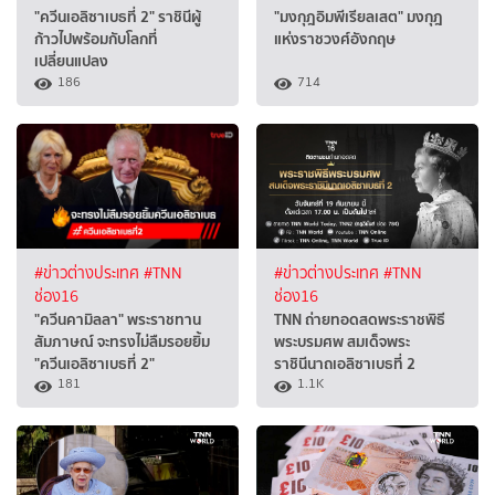
"ควีนเอลิซาเบธที่ 2" ราชินีผู้
"มงกุฎอิมพีเรียลเสต" มงกุฎ
ก้าวไปพร้อมกับโลกที่
แห่งราชวงศ์อังกฤษ
เปลี่ยนแปลง
186
714
#ข่าวต่างประเทศ
#TNN
#ข่าวต่างประเทศ
#TNN
ช่อง16
ช่อง16
"ควีนคามิลลา" พระราชทาน
TNN ถ่ายทอดสดพระราชพิธี
สัมภาษณ์ จะทรงไม่ลืมรอยยิ้ม
พระบรมศพ สมเด็จพระ
"ควีนเอลิซาเบธที่ 2"
ราชินีนาถเอลิซาเบธที่ 2
181
1.1K