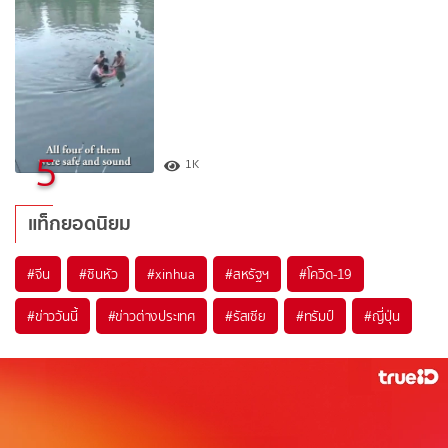
5
1K
แท็กยอดนิยม
#
จีน
#
ซินหัว
#
xinhua
#
สหรัฐฯ
#
โควิด-19
#
ข่าววันนี้
#
ข่าวต่างประเทศ
#
รัสเซีย
#
ทรัมป์
#
ญี่ปุ่น