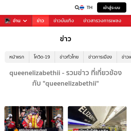
TH
เข้าสู่ระบบ
ับคุณ
อ่าน
กีฬา
ข่าว
ข่าวบันเทิง
ข่าวสารวงการเพลง
ข่าว
หน้าแรก
โควิด-19
ข่าวทั่วไทย
ข่าวการเมือง
ข่าว
queenelizabethii - รวมข่าว ที่เกี่ยวข้อง
กับ "queenelizabethii"