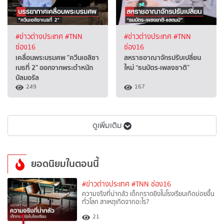
#ข่าวต่างประเทศ
#TNN
#ข่าวต่างประเทศ
#TNN
ช่อง16
ช่อง16
เคลื่อนพระบรมศพ "ควีนเอลิซา
สหราชอาณาจักรปรับเปลี่ยน
เบธที่ 2" ออกจากพระตำหนัก
ใหม่ “ธนบัตร-เพลงชาติ”
บัลมอรัล
249
167
ดูเพิ่มเติม
ยอดนิยมในตอนนี้
#ข่าวต่างประเทศ
#TNN ช่อง16
ความจริงที่น่ากลัว เด็กกราดยิงในโรงเรียนเกิดบ่อยขึ้น
ทั่วโลก สาเหตุเกิดจากอะไร?
1
21