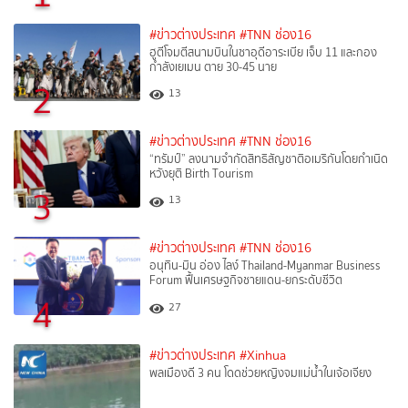
#ข่าวต่างประเทศ
#TNN ช่อง16
ฮูตีโจมตีสนามบินในซาอุดีอาระเบีย เจ็บ 11 และกอง
กำลังเยเมน ตาย 30-45 นาย
2
13
#ข่าวต่างประเทศ
#TNN ช่อง16
“ทรัมป์” ลงนามจำกัดสิทธิสัญชาติอเมริกันโดยกำเนิด
หวังยุติ Birth Tourism
3
13
#ข่าวต่างประเทศ
#TNN ช่อง16
อนุทิน-มิน อ่อง ไลง์ Thailand-Myanmar Business
Forum ฟื้นเศรษฐกิจชายแดน-ยกระดับชีวิต
4
27
#ข่าวต่างประเทศ
#Xinhua
พลเมืองดี 3 คน โดดช่วยหญิงจมแม่น้ำในเจ้อเจียง