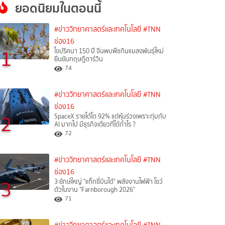
ยอดนิยมในตอนนี้
#ข่าววิทยาศาสตร์และเทคโนโลยี
#TNN
ช่อง16
1
ไขปริศนา 150 ปี จีนพบพืชกินแมลงพันธุ์ใหม่
ยืนยันทฤษฎีดาร์วิน
74
#ข่าววิทยาศาสตร์และเทคโนโลยี
#TNN
ช่อง16
2
SpaceX รายได้โต 92% แต่หุ้นร่วงเพราะทุ่มกับ
AI มากไป มีธุรกิจเดียวที่ได้กำไร ?
72
#ข่าววิทยาศาสตร์และเทคโนโลยี
#TNN
ช่อง16
3
3 ยักษ์ใหญ่ "แท็กซี่บินได้" พลังงานไฟฟ้า โชว์
ตัวในงาน "Farnborough 2026"
71