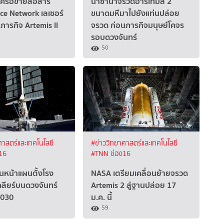
เครือข่ายสื่อสาร
นาซานำจรวดอาร์เทมิส 2
ce Network เลเซอร์
ขนาดมหึมาไปยังแท่นปล่อย
นภารกิจ Artemis ll
จรวด ก่อนภารกิจมนุษย์โคจร
รอบดวงจันทร์
50
ศาสตร์และเทคโนโลยี
#ข่าววิทยาศาสตร์และเทคโนโลยี
16
#TNN ช่อง16
ินหน้าแผนตั้งโรง
NASA เตรียมเคลื่อนย้ายจรวด
คลียร์บนดวงจันทร์
Artemis 2 สู่ฐานปล่อย 17
2030
ม.ค. นี้
59