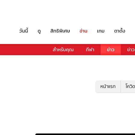
วันนี้
ดู
สิทธิพิเศษ
อ่าน
เกม
ตาตั้ง
สำหรับคุณ
กีฬา
ข่าว
ข่าว
หน้าแรก
โควิ