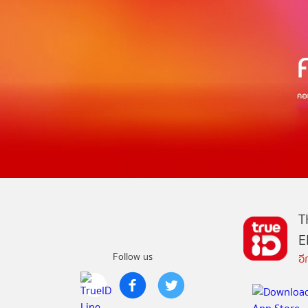
T
E
Follow us
อ