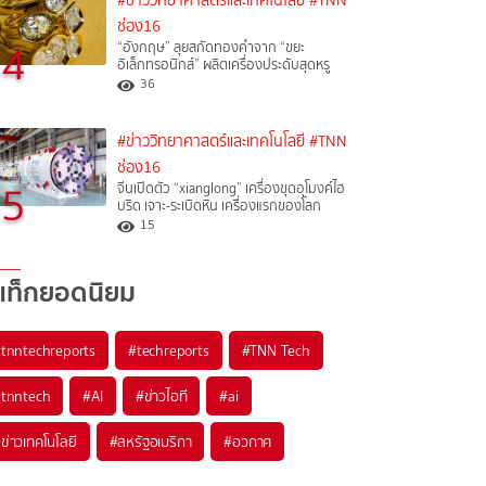
#ข่าววิทยาศาสตร์และเทคโนโลยี
#TNN
ช่อง16
4
“อังกฤษ” ลุยสกัดทองคำจาก “ขยะ
อิเล็กทรอนิกส์” ผลิตเครื่องประดับสุดหรู
36
#ข่าววิทยาศาสตร์และเทคโนโลยี
#TNN
ช่อง16
5
จีนเปิดตัว “xianglong” เครื่องขุดอุโมงค์ไฮ
บริด เจาะ-ระเบิดหิน เครื่องแรกของโลก
15
แท็กยอดนิยม
#
tnntechreports
#
techreports
#
TNN Tech
#
tnntech
#
AI
#
ข่าวไอที
#
ai
#
ข่าวเทคโนโลยี
#
สหรัฐอเมริกา
#
อวกาศ