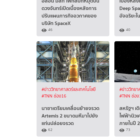
อีลอน มัสก์ โฟกัสปักหมุดบน
เบื้องหลัง
ดวงจันทร์เปิดเบื้องหลังการ
Deep Spa
ปรับแผนภารกิจอวกาศของ
อัจฉริยะใ
บริษัท SpaceX
46
40
#ข่าววิทยาศาสตร์และเทคโนโลยี
#ข่าววิทยา
#TNN ช่อง16
#TNN ช่อง
นาซาเตรียมเคลื่อนย้ายจรวด
สหรัฐฯ เด
Artemis 2 ขนาดมหึมาไปยัง
ไฟฟ้านิวเ
แท่นปล่อยจรวด
ภายในปี 
62
73