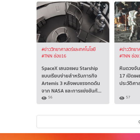
#ข่าววิทยาศาสตร์และเทคโนโลยี
#ข่าววิทยา
#TNN ช่อง16
#TNN ช่อง
SpaceX เสนอแผน Starship
หินดวงจั
แบบเรียบง่ายสำหรับภารกิจ
17 เปิดเ
Artemis 3 หลังพบแรงกดดัน
ประวัติศา
จาก NASA และการแข่งขันกั…
56
57