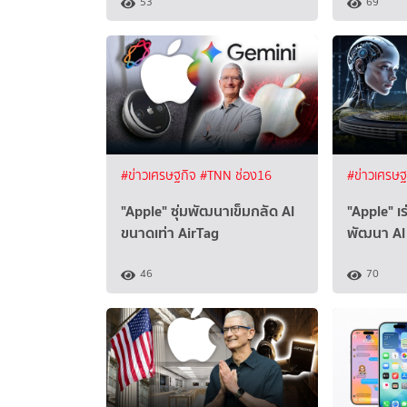
53
69
#ข่าวเศรษฐกิจ
#TNN ช่อง16
#ข่าวเศรษ
"Apple" ซุ่มพัฒนาเข็มกลัด AI
"Apple" เ
ขนาดเท่า AirTag
พัฒนา AI 
46
70