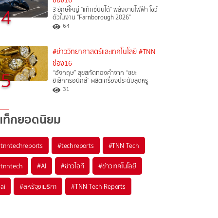
ช่อง16
4
3 ยักษ์ใหญ่ "แท็กซี่บินได้" พลังงานไฟฟ้า โชว์
ตัวในงาน "Farnborough 2026"
64
#ข่าววิทยาศาสตร์และเทคโนโลยี
#TNN
ช่อง16
5
“อังกฤษ” ลุยสกัดทองคำจาก “ขยะ
อิเล็กทรอนิกส์” ผลิตเครื่องประดับสุดหรู
31
แท็กยอดนิยม
#
tnntechreports
#
techreports
#
TNN Tech
#
tnntech
#
AI
#
ข่าวไอที
#
ข่าวเทคโนโลยี
#
ai
#
สหรัฐอเมริกา
#
TNN Tech Reports