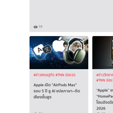
59
#ข่าวเศรษฐกิจ
#TNN ช่อง16
#ข่าววิทยา
#TNN ช่อง
Apple เปิด "AirPods Max"
“Apple” ขย
รอบ 5 ปี ชู AI แปลภาษา–ตัด
“HomePad
เสียงขั้นสูง
โฮมอัจฉริ
2026