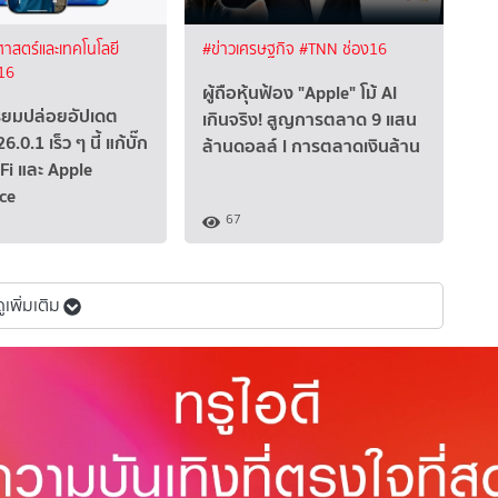
ศาสตร์และเทคโนโลยี
#ข่าวเศรษฐกิจ
#TNN ช่อง16
16
ผู้ถือหุ้นฟ้อง "Apple" โม้ AI
รียมปล่อยอัปเดต
เกินจริง! สูญการตลาด 9 แสน
.0.1 เร็ว ๆ นี้ แก้บั๊ก
ล้านดอลล์ l การตลาดเงินล้าน
Fi และ Apple
nce
67
ดูเพิ่มเติม