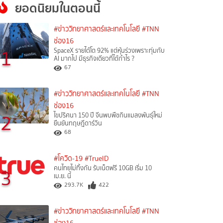
ยอดนิยมในตอนนี้
#ข่าววิทยาศาสตร์และเทคโนโลยี
#TNN
ช่อง16
1
SpaceX รายได้โต 92% แต่หุ้นร่วงเพราะทุ่มกับ
AI มากไป มีธุรกิจเดียวที่ได้กำไร ?
67
#ข่าววิทยาศาสตร์และเทคโนโลยี
#TNN
ช่อง16
2
ไขปริศนา 150 ปี จีนพบพืชกินแมลงพันธุ์ใหม่
ยืนยันทฤษฎีดาร์วิน
68
#โควิด-19
#TrueID
คนไทยไม่ทิ้งกัน รับเน็ตฟรี 10GB เริ่ม 10
3
เม.ย. นี้
293.7K
422
#ข่าววิทยาศาสตร์และเทคโนโลยี
#TNN