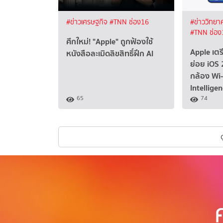
#ข่าวเศรษฐกิจ
#TNN ช่อง16
#ข่าววิทยา
#TNN ช่อง
ศึกใหม่! "Apple" ถูกฟ้องใช้
Apple เต
หนังสือละเมิดลิขสิทธิ์ฝึก AI
ย่อย iOS 26
กล้อง Wi-
Intellige
65
74