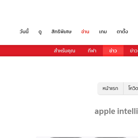
วันนี้
ดู
สิทธิพิเศษ
อ่าน
เกม
ตาตั้ง
สำหรับคุณ
กีฬา
ข่าว
ข่าว
หน้าแรก
โควิ
apple intell