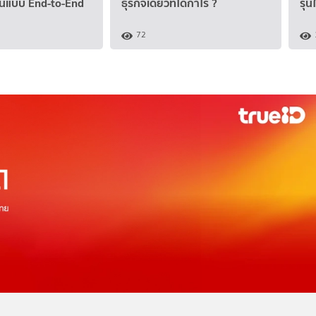
ชันแบบ End-to-End
ธุรกิจเดียวที่ได้กำไร ?
รุ่น
72