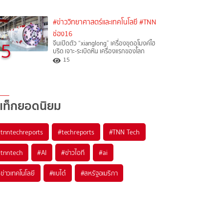
#ข่าววิทยาศาสตร์และเทคโนโลยี
#TNN
ช่อง16
5
จีนเปิดตัว “xianglong” เครื่องขุดอุโมงค์ไฮ
บริด เจาะ-ระเบิดหิน เครื่องแรกของโลก
15
แท็กยอดนิยม
#
tnntechreports
#
techreports
#
TNN Tech
#
tnntech
#
AI
#
ข่าวไอที
#
ai
#
ข่าวเทคโนโลยี
#
แบไต๋
#
สหรัฐอเมริกา