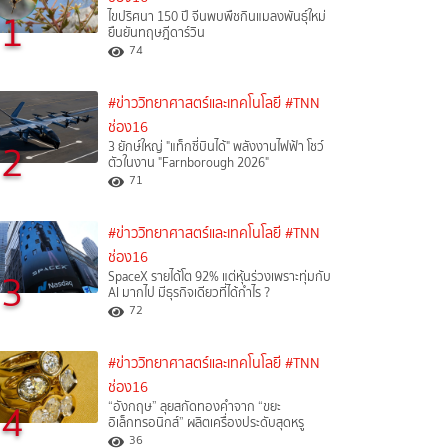
1
ไขปริศนา 150 ปี จีนพบพืชกินแมลงพันธุ์ใหม่
ยืนยันทฤษฎีดาร์วิน
74
#ข่าววิทยาศาสตร์และเทคโนโลยี
#TNN
ช่อง16
2
3 ยักษ์ใหญ่ "แท็กซี่บินได้" พลังงานไฟฟ้า โชว์
ตัวในงาน "Farnborough 2026"
71
#ข่าววิทยาศาสตร์และเทคโนโลยี
#TNN
ช่อง16
3
SpaceX รายได้โต 92% แต่หุ้นร่วงเพราะทุ่มกับ
AI มากไป มีธุรกิจเดียวที่ได้กำไร ?
72
#ข่าววิทยาศาสตร์และเทคโนโลยี
#TNN
ช่อง16
4
“อังกฤษ” ลุยสกัดทองคำจาก “ขยะ
อิเล็กทรอนิกส์” ผลิตเครื่องประดับสุดหรู
36