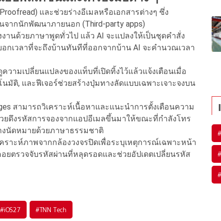
Proofread) และช่วยร่างอีเมลหรือเอกสารต่างๆ ซึ่ง
ชันจากนักพัฒนาภายนอก (Third-party apps)
สั่งงานด้วยภาษาพูดทั่วไป แล้ว AI จะแปลงให้เป็นชุดคำสั่ง
วามบอกเวลาที่จะถึงบ้านทันทีที่ออกจากบ้าน AI จะคำนวณเวลา
าดูความเปลี่ยนแปลงของแท็บที่เปิดทิ้งไว้แล้วแจ้งเตือนเมื่อ
ัตโนมัติ, และฟีเจอร์ช่วยสร้างปุ่มทางลัดแบบเฉพาะเจาะจงบน
ges สามารถวิเคราะห์เนื้อหาและแนะนำการตั้งเตือนความ
ที่ช่วยดึงรหัสการจองจากแอปอีเมลขึ้นมาให้ขณะที่กำลังโทร
สร้างนัดหมายด้วยภาษาธรรมชาติ
ราะห์ภาพจากกล้องวงจรปิดเพื่อระบุเหตุการณ์เฉพาะหน้า
คอยตรวจจับรหัสผ่านที่หลุดรอดและช่วยอัปเดตเปลี่ยนรหัส
#
iOS27
#
TNN Tech