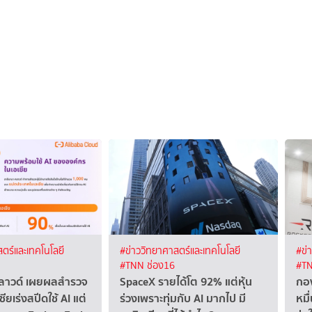
ตร์และเทคโนโลยี
#ข่าววิทยาศาสตร์และเทคโนโลยี
#ข่
#TNN ช่อง16
#TN
ลาวด์ เผยผลสำรวจ
SpaceX รายได้โต 92% แต่หุ้น
กอง
ียเร่งสปีดใช้ AI แต่
ร่วงเพราะทุ่มกับ AI มากไป มี
หมื