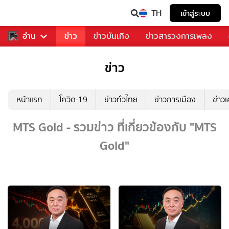
TH
เข้าสู่ระบบ
ับคุณ
อ่าน
กีฬา
ข่าว
ข่าวบันเทิง
ข่าวสารวงการเพลง
ข่าว
หน้าแรก
โควิด-19
ข่าวทั่วไทย
ข่าวการเมือง
ข่าว
MTS Gold - รวมข่าว ที่เกี่ยวข้องกับ "MTS
Gold"