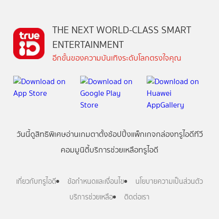
THE NEXT WORLD-CLASS SMART
ENTERTAINMENT
อีกขั้นของความบันเทิงระดับโลกตรงใจคุณ
วันนี้
ดู
สิทธิพิเศษ
อ่าน
เกม
ตาตั้ง
ช้อปปิ้ง
แพ็กเกจ
กล่องทรูไอดีทีวี
คอมมูนิตี้
บริการช่วยเหลือทรูไอดี
เกี่ยวกับทรูไอดี
ข้อกำหนดและเงื่อนไข
นโยบายความเป็นส่วนตัว
บริการช่วยเหลือ
ติดต่อเรา