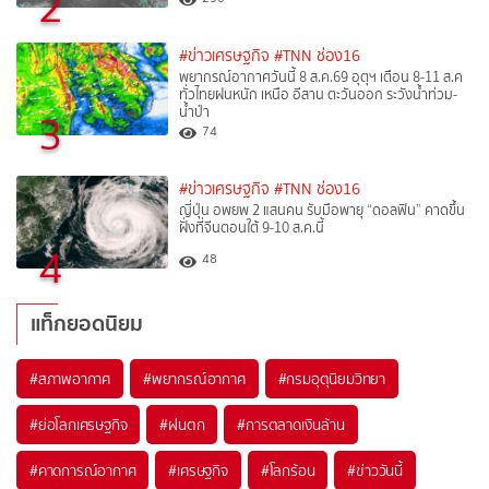
2
#ข่าวเศรษฐกิจ
#TNN ช่อง16
พยากรณ์อากาศวันนี้ 8 ส.ค.69 อุตุฯ เตือน 8-11 ส.ค
ทั่วไทยฝนหนัก เหนือ อีสาน ตะวันออก ระวังน้ำท่วม-
น้ำป่า
3
74
#ข่าวเศรษฐกิจ
#TNN ช่อง16
ญี่ปุ่น อพยพ 2 แสนคน รับมือพายุ “ดอลฟิน” คาดขึ้น
ฝั่งที่จีนตอนใต้ 9-10 ส.ค.นี้
4
48
แท็กยอดนิยม
#
สภาพอากาศ
#
พยากรณ์อากาศ
#
กรมอุตุนิยมวิทยา
#
ย่อโลกเศรษฐกิจ
#
ฝนตก
#
การตลาดเงินล้าน
#
คาดการณ์อากาศ
#
เศรษฐกิจ
#
โลกร้อน
#
ข่าววันนี้