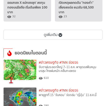
ออมทอง X แม่ทองสุก' ลงทุน
เปิดเหตุผลกดดัน "ทองคำ"
ทองบนมือถือ เริ่มต้นเพียง 100
เสี่ยงลงต่อ แนวรับ 68,500
บาท
บาท
32
23
ดูเพิ่มเติม
ยอดนิยมในตอนนี้
#ข่าวเศรษฐกิจ
#TNN ช่อง16
จับตาฝนระลอกใหญ่ 7–11 ส.ค. พายุดอลฟินหนุน
มรสุม ไทยฝนหนัก-คลื่นทะเลแรง
1
610
#ข่าวเศรษฐกิจ
#TNN ช่อง16
พายุลูกที่ 15 “จันหอม” จ่อถล่ม “ญี่ปุ่น” 11 ส.ค.นี้
290