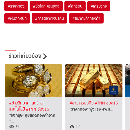
#
ราคาทอง
#
ย่อโลกเศรษฐกิจ
#
โลกร้อน
#
เศรษฐกิจ
#
ฝนตกหนัก
#
การตลาดเงินล้าน
#
สมาคมค้าทองคำ
ข่าวที่เกี่ยวข้อง
#ข่าววิทยาศาสตร์และ
#ข่าวเศรษฐกิจ
#TNN ช่อง16
"ราคาทอง" พุ่งแรง 4% แ…
เทคโนโลยี
#TNN ช่อง16
“อังกฤษ” ลุยสกัดทองคำจาก
“…
19
17