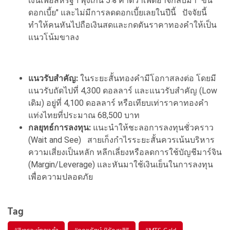
เงินเฟ้อสหรัฐฯ พุ่งเกิน 5% คาดว่าเฟดอาจกลับมา "ขึ้น
ดอกเบี้ย" และไม่มีการลดดอกเบี้ยเลยในปีนี้ ปัจจัยนี้
ทำให้คนหันไปถือเงินสดและกดดันราคาทองคำให้เป็น
แนวโน้มขาลง
แนวรับสำคัญ:
ในระยะสั้นทองคำมีโอกาสลงต่อ โดยมี
แนวรับถัดไปที่ 4,300 ดอลลาร์ และแนวรับสำคัญ (Low
เดิม) อยู่ที่ 4,100 ดอลลาร์ หรือเทียบเท่าราคาทองคำ
แท่งไทยที่ประมาณ 68,500 บาท
กลยุทธ์การลงทุน:
แนะนำให้ชะลอการลงทุนชั่วคราว
(Wait and See) สายเก็งกำไรระยะสั้นควรเน้นบริหาร
ความเสี่ยงเป็นหลัก หลีกเลี่ยงหรือลดการใช้บัญชีมาร์จิน
(Margin/Leverage) และหันมาใช้เงินเย็นในการลงทุน
เพื่อความปลอดภัย
Tag