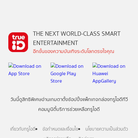
THE NEXT WORLD-CLASS SMART
ENTERTAINMENT
อีกขั้นของความบันเทิงระดับโลกตรงใจคุณ
วันนี้
ดู
สิทธิพิเศษ
อ่าน
เกม
ตาตั้ง
ช้อปปิ้ง
แพ็กเกจ
กล่องทรูไอดีทีวี
คอมมูนิตี้
บริการช่วยเหลือทรูไอดี
เกี่ยวกับทรูไอดี
ข้อกำหนดและเงื่อนไข
นโยบายความเป็นส่วนตัว