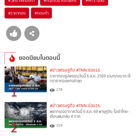
#
วิเคราะห์ทองคำ
#
กฤชรัตน์ หิรัณยศิริ
#
MTS Gold
#
ราคาทอง
#
ทองคำ
ยอดนิยมในตอนนี้
#ข่าวเศรษฐกิจ
#TNN ช่อง16
ราคาทองรูปพรรณวันนี้ 6 ส.ค. 2569 รวมทุกขนาด เช็
กราคาทองแท่งล่าสุด
1
278
#ข่าวเศรษฐกิจ
#TNN ช่อง16
พยากรณ์อากาศวันนี้ 6 ส.ค. 69 พายุคูจิระ ไม่เข้าไทย -
เตือนฝนถล่ม 4 ภาค
2
159