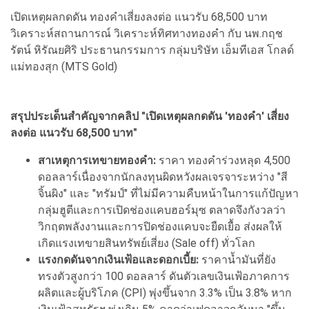
เปิดเหตุผลกดดัน ทองคำเสี่ยงลงต่อ แนวรับ 68,500 บาท
วิเคราะห์สถานการณ์ วิเคราะห์ทิศทางทองคำ กับ นพ.กฤช
รัตน์ หิรัณยศิริ ประธานกรรมการ กลุ่มบริษัท เอ็มทีเอส โกลด์
แม่ทองสุก (MTS Gold)
สรุปประเด็นสำคัญจากคลิป "เปิดเหตุผลกดดัน 'ทองคำ' เสี่ยง
ลงต่อ แนวรับ 68,500 บาท"
สาเหตุการเทขายทองคำ:
ราคา ทองคำร่วงหลุด 4,500
ดอลลาร์เนื่องจากนักลงทุนผิดหวังผลเจรจาระหว่าง "สี
จิ้นผิง" และ "ทรัมป์" ที่ไม่มีความคืบหน้าในการแก้ปัญหา
กลุ่มฮูตีและการเปิดช่องแคบฮอร์มุซ ตลาดจึงกังวลว่า
วิกฤตพลังงานและการปิดช่องแคบจะยืดเยื้อ ส่งผลให้
เกิดแรงเทขายสินทรัพย์เสี่ยง (Sale off) ทั่วโลก
แรงกดดันจากเงินเฟ้อและดอกเบี้ย:
ราคาน้ำมันที่ยัง
ทรงตัวสูงกว่า 100 ดอลลาร์ ดันตัวเลขเงินเฟ้อภาคการ
ผลิตและผู้บริโภค (CPI) พุ่งขึ้นจาก 3.3% เป็น 3.8% หาก