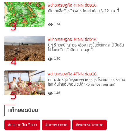
#ข่าวเศรษฐกิจ
#TNN ช่อง16
เปิดรายชื่อจังหวัด ฝนหนัก–ฝนน้อย 6–12 ส.ค. นี้
3
134
#ข่าวเศรษฐกิจ
#TNN ช่อง16
UN ชี้ "เอลนีโญ" เร่งเครื่อง แรงขึ้นตั้งแต่ส.ค.นี้เป็นต้น
ไป โลกเตรียมรับศึกอากาศสุดขั้ว!
4
140
#ข่าวเศรษฐกิจ
#TNN ช่อง16
ททท. ปักหมุด ‘กรุงเทพฯ-เพชรบุรี’ โรดแมปวิวาห์ระดับ
โลก ดันไทยฮับคอนเซปต์ "Romance Tourism"
5
146
แท็กยอดนิยม
#
กรมอุตุนิยมวิทยา
#
สภาพอากาศ
#
พยากรณ์อากาศ