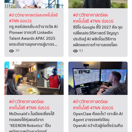
#ข่าววิทยาศาสตร์และเทคโนโลยี
#ข่าววิทยาศาสตร์และ
#TNN ช่อง16
เทคโนโลยี
#TNN ช่อง16
ทรู คอร์ปอเรชั่น คว้ารางวัล AI
ซีอีโอ Google ชี้ปี 2027 คือ จุด
Pioneer จากเวที LinkedIn
เปลี่ยนประวัติศาสตร์ ปัญญา
Talent Awards APAC 2025
ประดิษฐ์ AI พลิกโฉมวิธีการ
ยกระดับงานบุคลากรสู่มาตร…
ผลิตและการทำงานของโลก
30
61
#ข่าววิทยาศาสตร์และ
#ข่าววิทยาศาสตร์และ
เทคโนโลยี
#TNN ช่อง16
เทคโนโลยี
#TNN ช่อง16
McDonald’s ในเมืองเซี่ยงไฮ้
OpenClaw คืออะไร? เจาะลึก AI
ทดลองใช้หุ่นยนต์จาก
Agent มาแรงแห่งปีจน
“KEENON Robotics” เป็น
OpenAI คว้าตัวผู้ก่อตั้งร่วมทีม
พนักงานหน้าเคาน์เตอร์