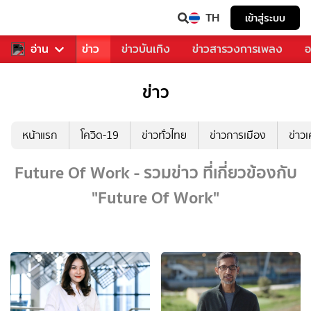
TH
เข้าสู่ระบบ
บคุณ
อ่าน
กีฬา
ข่าว
ข่าวบันเทิง
ข่าวสารวงการเพลง
อ
ข่าว
หน้าแรก
โควิด-19
ข่าวทั่วไทย
ข่าวการเมือง
ข่าว
Future Of Work - รวมข่าว ที่เกี่ยวข้องกับ
"Future Of Work"