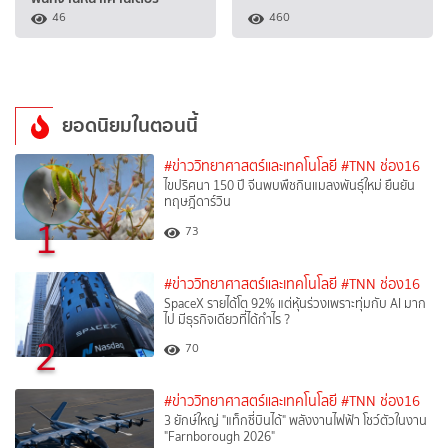
46
460
ยอดนิยมในตอนนี้
#ข่าววิทยาศาสตร์และเทคโนโลยี
#TNN ช่อง16
ไขปริศนา 150 ปี จีนพบพืชกินแมลงพันธุ์ใหม่ ยืนยัน
ทฤษฎีดาร์วิน
1
73
#ข่าววิทยาศาสตร์และเทคโนโลยี
#TNN ช่อง16
SpaceX รายได้โต 92% แต่หุ้นร่วงเพราะทุ่มกับ AI มาก
ไป มีธุรกิจเดียวที่ได้กำไร ?
2
70
#ข่าววิทยาศาสตร์และเทคโนโลยี
#TNN ช่อง16
3 ยักษ์ใหญ่ "แท็กซี่บินได้" พลังงานไฟฟ้า โชว์ตัวในงาน
"Farnborough 2026"