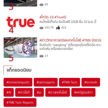
3
69
#โควิด-19
#TrueID
คนไทยไม่ทิ้งกัน รับเน็ตฟรี 10GB เริ่ม 10 เม.ย. นี้
4
293.7K
422
#ข่าววิทยาศาสตร์และเทคโนโลยี
#TNN ช่อง16
จีนเปิดตัว “xianglong” เครื่องขุดอุโมงค์ไฮบริด เจาะ-
ระเบิดหิน เครื่องแรกของโลก
5
13
แท็กยอดนิยม
#
tnntechreports
#
techreports
#
TNN Tech
#
tnntech
#
AI
#
ข่าวไอที
#
ai
#
ข่าวเทคโนโลยี
#
สหรัฐอเมริกา
#
TNN Tech Reports