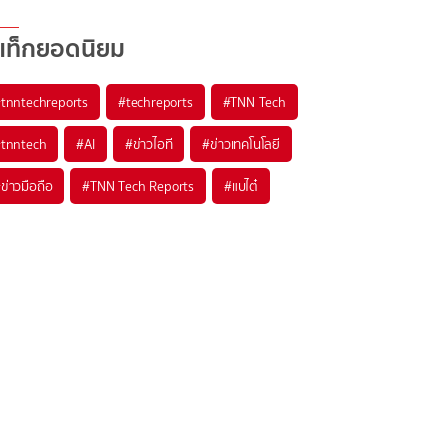
แท็กยอดนิยม
#
tnntechreports
#
techreports
#
TNN Tech
#
tnntech
#
AI
#
ข่าวไอที
#
ข่าวเทคโนโลยี
#
ข่าวมือถือ
#
TNN Tech Reports
#
แบไต๋