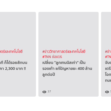
ตร์และเทคโนโลยี
#ข่าววิทยาศาสตร์และเทคโนโลยี
#ข่
#TNN ช่อง16
#TN
าที ก็ได้รอยสักบน
เปลี่ยน "ลูกเทนนิสเก่า" เป็น
จับ
าคา 2,300 บาท !!
รองเท้า แก้ปัญหาขยะ 400 ล้าน
เตร
ลูกต่อปี
โอ
ทบ
37