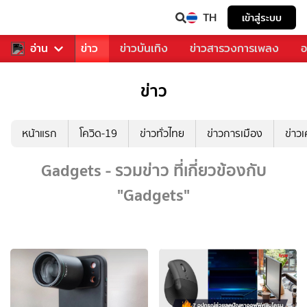
TH
เข้าสู่ระบบ
บคุณ
อ่าน
กีฬา
ข่าว
ข่าวบันเทิง
ข่าวสารวงการเพลง
อ
ข่าว
หน้าแรก
โควิด-19
ข่าวทั่วไทย
ข่าวการเมือง
ข่าว
Gadgets - รวมข่าว ที่เกี่ยวข้องกับ
"Gadgets"