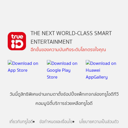
THE NEXT WORLD-CLASS SMART
ENTERTAINMENT
อีกขั้นของความบันเทิงระดับโลกตรงใจคุณ
วันนี้
ดู
สิทธิพิเศษ
อ่าน
เกม
ตาตั้ง
ช้อปปิ้ง
แพ็กเกจ
กล่องทรูไอดีทีวี
คอมมูนิตี้
บริการช่วยเหลือทรูไอดี
เกี่ยวกับทรูไอดี
ข้อกำหนดและเงื่อนไข
นโยบายความเป็นส่วนตัว