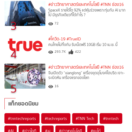
#ข่าววิทยาศาสตร์และเทคโนโลยี
#TNN ช่อง16
SpaceX รายได้โต 92% แต่หุ้นร่วงเพราะทุ่มกับ AI มาก
ไป มีธุรกิจเดียวที่ได้กำไร ?
3
72
#โควิด-19
#TrueID
คนไทยไม่ทิ้งกัน รับเน็ตฟรี 10GB เริ่ม 10 เม.ย. นี้
4
293.7K
422
#ข่าววิทยาศาสตร์และเทคโนโลยี
#TNN ช่อง16
จีนเปิดตัว “xianglong” เครื่องขุดอุโมงค์ไฮบริด เจาะ-
ระเบิดหิน เครื่องแรกของโลก
5
16
แท็กยอดนิยม
#
tnntechreports
#
techreports
#
TNN Tech
#
tnntech
#
AI
#
ข่าวไอที
#
ai
#
ข่าวเทคโนโลยี
#
แบไต๋