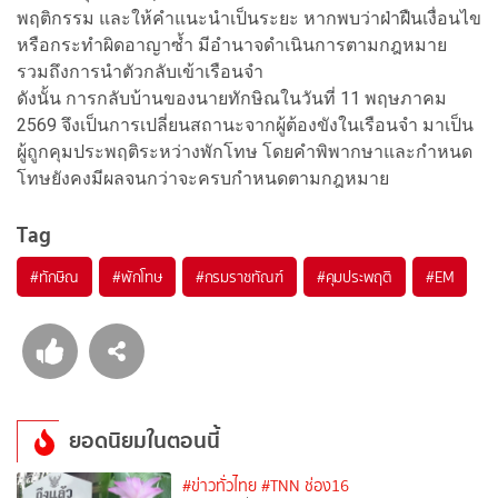
พฤติกรรม และให้คำแนะนำเป็นระยะ หากพบว่าฝ่าฝืนเงื่อนไข
หรือกระทำผิดอาญาซ้ำ มีอำนาจดำเนินการตามกฎหมาย
รวมถึงการนำตัวกลับเข้าเรือนจำ
ดังนั้น การกลับบ้านของนายทักษิณในวันที่ 11 พฤษภาคม
2569 จึงเป็นการเปลี่ยนสถานะจากผู้ต้องขังในเรือนจำ มาเป็น
ผู้ถูกคุมประพฤติระหว่างพักโทษ โดยคำพิพากษาและกำหนด
โทษยังคงมีผลจนกว่าจะครบกำหนดตามกฎหมาย
Tag
#
ทักษิณ
#
พักโทษ
#
กรมราชทัณฑ์
#
คุมประพฤติ
#
EM
ยอดนิยมในตอนนี้
#ข่าวทั่วไทย
#TNN ช่อง16