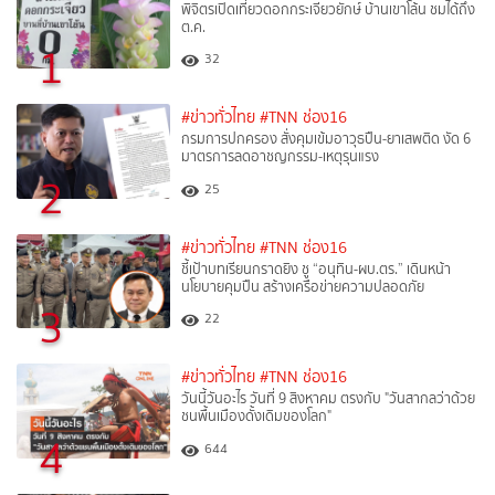
พิจิตรเปิดเที่ยวดอกกระเจียวยักษ์ บ้านเขาโล้น ชมได้ถึง
ต.ค.
1
32
#ข่าวทั่วไทย
#TNN ช่อง16
กรมการปกครอง สั่งคุมเข้มอาวุธปืน-ยาเสพติด งัด 6
มาตรการลดอาชญกรรม-เหตุรุนแรง
2
25
#ข่าวทั่วไทย
#TNN ช่อง16
ชี้เป้าบทเรียนกราดยิง ชู “อนุทิน-ผบ.ตร.” เดินหน้า
นโยบายคุมปืน สร้างเครือข่ายความปลอดภัย
3
22
#ข่าวทั่วไทย
#TNN ช่อง16
วันนี้วันอะไร วันที่ 9 สิงหาคม ตรงกับ "วันสากลว่าด้วย
ชนพื้นเมืองดั้งเดิมของโลก"
4
644