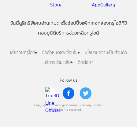
วันนี้
ดู
สิทธิพิเศษ
อ่าน
เกม
ตาตั้ง
ช้อปปิ้ง
แพ็กเกจ
กล่องทรูไอดีทีวี
คอมมูนิตี้
บริการช่วยเหลือทรูไอดี
เกี่ยวกับทรูไอดี
ข้อกำหนดและเงื่อนไข
นโยบายความเป็นส่วนตัว
บริการช่วยเหลือ
ติดต่อเรา
Follow us
Copyright © True Digital Group Company Limited.
All rights reserved