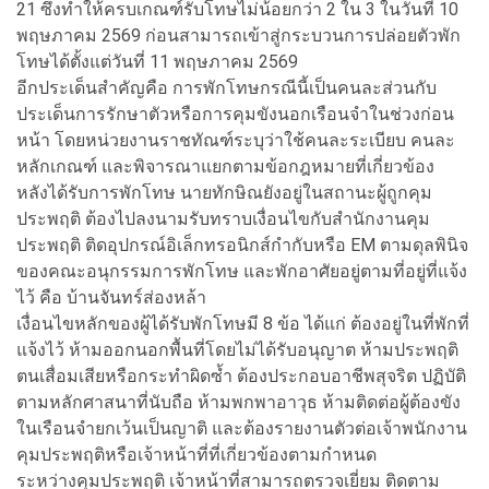
21 ซึ่งทำให้ครบเกณฑ์รับโทษไม่น้อยกว่า 2 ใน 3 ในวันที่ 10
พฤษภาคม 2569 ก่อนสามารถเข้าสู่กระบวนการปล่อยตัวพัก
โทษได้ตั้งแต่วันที่ 11 พฤษภาคม 2569
อีกประเด็นสำคัญคือ การพักโทษกรณีนี้เป็นคนละส่วนกับ
ประเด็นการรักษาตัวหรือการคุมขังนอกเรือนจำในช่วงก่อน
หน้า โดยหน่วยงานราชทัณฑ์ระบุว่าใช้คนละระเบียบ คนละ
หลักเกณฑ์ และพิจารณาแยกตามข้อกฎหมายที่เกี่ยวข้อง
หลังได้รับการพักโทษ นายทักษิณยังอยู่ในสถานะผู้ถูกคุม
ประพฤติ ต้องไปลงนามรับทราบเงื่อนไขกับสำนักงานคุม
ประพฤติ ติดอุปกรณ์อิเล็กทรอนิกส์กำกับหรือ EM ตามดุลพินิจ
ของคณะอนุกรรมการพักโทษ และพักอาศัยอยู่ตามที่อยู่ที่แจ้ง
ไว้ คือ บ้านจันทร์ส่องหล้า
เงื่อนไขหลักของผู้ได้รับพักโทษมี 8 ข้อ ได้แก่ ต้องอยู่ในที่พักที่
แจ้งไว้ ห้ามออกนอกพื้นที่โดยไม่ได้รับอนุญาต ห้ามประพฤติ
ตนเสื่อมเสียหรือกระทำผิดซ้ำ ต้องประกอบอาชีพสุจริต ปฏิบัติ
ตามหลักศาสนาที่นับถือ ห้ามพกพาอาวุธ ห้ามติดต่อผู้ต้องขัง
ในเรือนจำยกเว้นเป็นญาติ และต้องรายงานตัวต่อเจ้าพนักงาน
คุมประพฤติหรือเจ้าหน้าที่ที่เกี่ยวข้องตามกำหนด
ระหว่างคุมประพฤติ เจ้าหน้าที่สามารถตรวจเยี่ยม ติดตาม