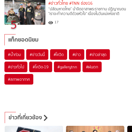
#ข่าวทั่วไทย
#TNN ช่อง16
“ปลัดมหาดไทย” นำจิตอาสาพระราชทาน ปฏิญาณตน
"เราจะทำความดีด้วยหัวใจ" เนื่องในวันแม่แห่งชาติ
5
17
แท็กยอดนิยม
#
น้ำท่วม
#
ข่าววันนี้
#
โควิด
#
ข่าว
#
ข่าวล่าสุด
#
ข่าวทั่วไป
#
โควิด-19
#
gallerytnn
#
ฝนตก
#
สภาพอากาศ
ข่าวที่เกี่ยวข้อง