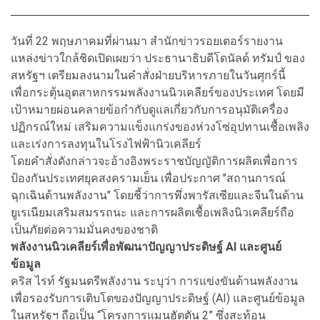
วันที่ 22 พฤษภาคมที่ผ่านมา สำนักข่าวรอยเตอร์รายงาน
แหล่งข่าวใกล้ชิดเปิดเผยว่า ประธานาธิบดีโดนัลด์ ทรัมป์ ของ
สหรัฐฯ เตรียมลงนามในคำสั่งฝ่ายบริหารภายในวันศุกร์นี้
เพื่อกระตุ้นอุตสาหกรรมพลังงานนิวเคลียร์ของประเทศ โดยมี
เป้าหมายผ่อนคลายข้อกำกับดูแลเกี่ยวกับการอนุมัติเครื่อง
ปฏิกรณ์ใหม่ เสริมความแข็งแกร่งของห่วงโซ่อุปทานเชื้อเพลิง
และเร่งการลงทุนในโรงไฟฟ้านิวเคลียร์
โดยคำสั่งดังกล่าวจะอ้างอิงพระราชบัญญัติการผลิตเพื่อการ
ป้องกันประเทศยุคสงครามเย็น เพื่อประกาศ "สถานการณ์
ฉุกเฉินด้านพลังงาน" โดยชี้ว่าการพึ่งพารัสเซียและจีนในด้าน
ยูเรเนียมเสริมสมรรถนะ และการผลิตเชื้อเพลิงนิวเคลียร์ถือ
เป็นภัยต่อความมั่นคงของชาติ
พลังงานนิวเคลียร์เพื่อพัฒนาปัญญาประดิษฐ์ AI และศูนย์
ข้อมูล
คริส ไรท์ รัฐมนตรีพลังงาน ระบุว่า การแข่งขันด้านพลังงาน
เพื่อรองรับการเติบโตของปัญญาประดิษฐ์ (AI) และศูนย์ข้อมูล
ในสหรัฐฯ ถือเป็น “โครงการแมนฮัตตัน 2” ซึ่งสะท้อน