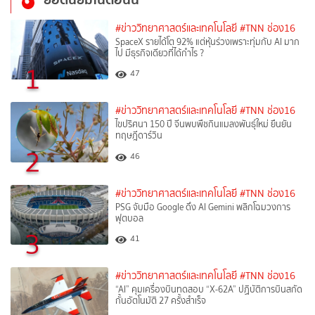
#ข่าววิทยาศาสตร์และเทคโนโลยี
#TNN ช่อง16
SpaceX รายได้โต 92% แต่หุ้นร่วงเพราะทุ่มกับ AI มาก
ไป มีธุรกิจเดียวที่ได้กำไร ?
1
47
#ข่าววิทยาศาสตร์และเทคโนโลยี
#TNN ช่อง16
ไขปริศนา 150 ปี จีนพบพืชกินแมลงพันธุ์ใหม่ ยืนยัน
ทฤษฎีดาร์วิน
2
46
#ข่าววิทยาศาสตร์และเทคโนโลยี
#TNN ช่อง16
PSG จับมือ Google ดึง AI Gemini พลิกโฉมวงการ
ฟุตบอล
3
41
#ข่าววิทยาศาสตร์และเทคโนโลยี
#TNN ช่อง16
“AI” คุมเครื่องบินทดสอบ “X-62A” ปฏิบัติการบินสกัด
กั้นอัตโนมัติ 27 ครั้งสำเร็จ