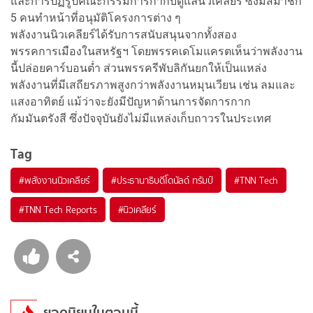
และการปฏิรูปคณะกรรมการกำกับดูแลนิวเคลียร์ ซึ่งมีสมาชิก
5 คนทำหน้าที่อนุมัติโครงการต่าง ๆ
พลังงานนิวเคลียร์ได้รับการสนับสนุนจากทั้งสอง
พรรคการเมืองในสหรัฐฯ โดยพรรคเดโมแครตเห็นว่าพลังงาน
นี้ปล่อยคาร์บอนต่ำ ส่วนพรรครีพับลิกันยกให้เป็นแหล่ง
พลังงานที่มีเสถียรภาพสูงกว่าพลังงานหมุนเวียน เช่น ลมและ
แสงอาทิตย์ แม้ว่าจะยังมีปัญหาด้านการจัดการกาก
กัมมันตรังสี ซึ่งปัจจุบันยังไม่มีแหล่งเก็บถาวรในประเทศ
Tag
#
พลังงานนิวเคลียร์
#
ประธานาธิบดีโดนัลด์ ทรัมป์
#
TNN Tech
#
TNN Tech Reports
#
นิวเคลียร์
ยอดนิยมในตอนนี้