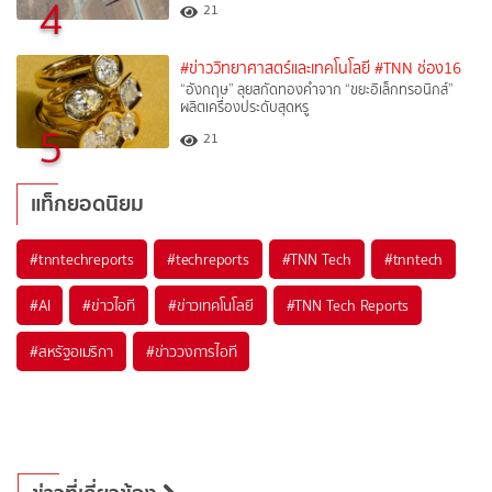
4
21
#ข่าววิทยาศาสตร์และเทคโนโลยี
#TNN ช่อง16
“อังกฤษ” ลุยสกัดทองคำจาก “ขยะอิเล็กทรอนิกส์”
ผลิตเครื่องประดับสุดหรู
5
21
แท็กยอดนิยม
#
tnntechreports
#
techreports
#
TNN Tech
#
tnntech
#
AI
#
ข่าวไอที
#
ข่าวเทคโนโลยี
#
TNN Tech Reports
#
สหรัฐอเมริกา
#
ข่าววงการไอที