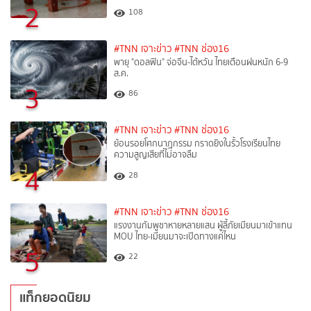
2
108
#TNN เจาะข่าว
#TNN ช่อง16
พายุ "ดอลฟิน" จ่อจีน-ไต้หวัน ไทยเตือนฝนหนัก 6-9
ส.ค.
3
86
#TNN เจาะข่าว
#TNN ช่อง16
ย้อนรอยโศกนาฏกรรม กราดยิงในรั้วโรงเรียนไทย
ความสูญเสียที่ไม่อาจลืม
4
28
#TNN เจาะข่าว
#TNN ช่อง16
แรงงานกัมพูชาหายหลายแสน ผู้ลี้ภัยเมียนมาเข้าแทน
MOU ไทย-เมียนมาจะเปิดทางแค่ไหน
5
22
แท็กยอดนิยม