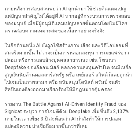
ภายหลังการสอบสวนพบว่า AI ถูกนำมาใช้ช่วยคิดแคมเปญ
แต่ปัญหาสำคัญไม่ได้อยู่ที่ AI หากอยู่ที่กระบวนการตรวจสอบ
ของมนุษย์ เมื่อมีผู้อนุมัติแคมเปญหลายขั้นตอนโดยไม่มีใคร
ตรวจสอบความเหมาะสมของเนื้อหาอย่างจริงจัง
ในอีกด้านหนึ่ง AI ยังถูกใช้สร้างภาพ เสียง และวิดีโอปลอมที่
สมจริงมากขึ้น ไม่ว่าจะเป็นการหลอกลงทุน การเผยแพร่ข่าว
ปลอม หรือการแอบอ้างบุคคลสาธารณะ เช่น โฆษณา
Deepfake ของอีลอน มัสก์ หลอกชวนลงทุนคริปโต จนมีเหยื่อ
สูญเงินนับล้านดอลลาร์สหรัฐ หรือ เทย์เลอร์ สวิฟต์ ก็เคยถูกนำ
ไปเจนเป็นภาพลามก หรือ สนับสนุนโดนัลด์ ทรัมป์ จนตัว
ศิลปินเองต้องออกมาเรียกร้องให้มีกฎหมายคุ้มครอง
รายงาน The Battle Against AI-Driven Identity Fraud ของ
Signicat ระบุว่า การโจมตีด้วย Deepfake เพิ่มขึ้นถึง 2,137%
ภายในเวลาเพียง 3 ปี สะท้อนว่า AI กำลังทำให้การปลอม
แปลงมีความน่าเชื่อถือมากขึ้นกว่าที่เคย