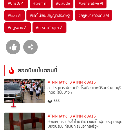
#
ChatGPT
#
Gemini
#
Claude
#
Generative AI
#
Gen AI
#
เทคโนโลยีปัญญาประดิษฐ์
#
กฎหมายควบคุม AI
#
กฎหมาย AI
#
การกำกับดูแล AI
ยอดนิยมในตอนนี้
#TNN เจาะข่าว
#TNN ช่อง16
สรุปเหตุการณ์กราดยิง โรงเรียนเทพศิรินทร์ นนทบุรี
เกิดอะไรขึ้นบ้าง ?
1
835
#TNN เจาะข่าว
#TNN ช่อง16
ย้อนเหตุกราดยิงในไทย ที่เยาวชนเป็นผู้ก่อเหตุ และมุม
มองเปรียบเทียบบทเรียนจากสหรัฐฯ