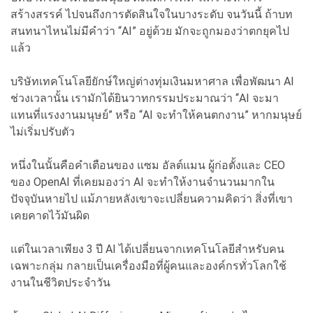
สร้างสรรค์ ไปจนถึงการตัดสินใจในบางระดับ จนวันนี้ ถ้าบท
สนทนาไหนไม่มีคำว่า “AI” อยู่ด้วย มักจะถูกมองว่าตกยุคไป
แล้ว
บริษัทเทคโนโลยียักษ์ใหญ่ต่างทุ่มเงินมหาศาล เพื่อพัฒนา AI
ช่วงเวลานั้น เรามักได้ยินวาทกรรมประมาณว่า “AI จะมา
แทนที่แรงงานมนุษย์” หรือ “AI จะทำให้คนตกงาน” หากมนุษย์
ไม่เริ่มปรับตัว
หนึ่งในนั้นคือคำเตือนของ แซม อัลต์แมน ผู้ก่อตั้งและ CEO
ของ OpenAI ที่เคยมองว่า AI จะทำให้งานจำนวนมากใน
ปัจจุบันหายไป แม้ภายหลังเขาจะเปลี่ยนความคิดว่า สิ่งที่เขา
เคยคาดไว้มันผิด
แต่ในเวลาเพียง 3 ปี AI ได้เปลี่ยนจากเทคโนโลยีสำหรับคน
เฉพาะกลุ่ม กลายเป็นเครื่องมือที่ผู้คนและองค์กรทั่วโลกใช้
งานในชีวิตประจำวัน