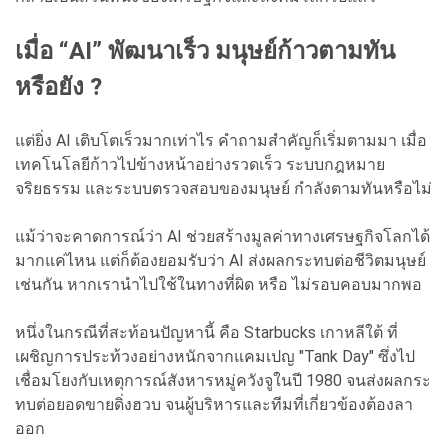
เมื่อ “AI” พัฒนาเร็ว มนุษย์ก้าวตามทัน
หรือยัง ?
แต่ยิ่ง AI เติบโตเร็วมากเท่าไร คำถามสำคัญก็เริ่มตามมา เมื่อ
เทคโนโลยีก้าวไปข้างหน้าอย่างรวดเร็ว ระบบกฎหมาย
จริยธรรม และระบบตรวจสอบของมนุษย์ กำลังตามทันหรือไม่
แม้ว่าจะคาดการณ์ว่า AI ช่วยสร้างมูลค่าทางเศรษฐกิจโลกได้
มากแค่ไหน แต่ก็ต้องยอมรับว่า AI ส่งผลกระทบต่อชีวิตมนุษย์
เช่นกัน หากเรานำไปใช้ในทางที่ผิด หรือ ไม่รอบคอบมากพอ
หนึ่งในกรณีที่สะท้อนปัญหานี้ คือ Starbucks เกาหลีใต้ ที่
เผชิญการประท้วงอย่างหนักจากแคมเปญ "Tank Day" ซึ่งไป
เชื่อมโยงกับเหตุการณ์สังหารหมู่ควังจูในปี 1980 จนส่งผลกระ
ทบต่อยอดขายดิ่งฮวบ จนผู้บริหารและทีมที่เกี่ยวข้องต้องลา
ออก