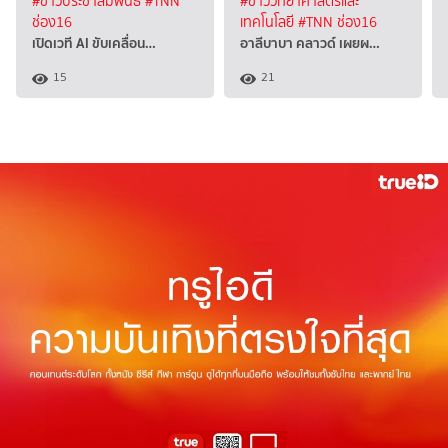
#ข่าวประชาสัมพันธ์
#TNN
#ข่าววิทยาศาสตร์และ
ช่อง16
เทคโนโลยี
#TNN ช่อง16
เปิดเวที AI ขับเคลื่อน…
อาลีบาบา คลาวด์ เผยผ…
15
21