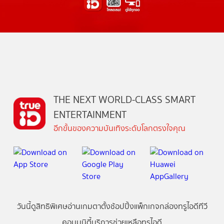
THE NEXT WORLD-CLASS SMART
ENTERTAINMENT
อีกขั้นของความบันเทิงระดับโลกตรงใจคุณ
วันนี้
ดู
สิทธิพิเศษ
อ่าน
เกม
ตาตั้ง
ช้อปปิ้ง
แพ็กเกจ
กล่องทรูไอดีทีวี
คอมมูนิตี้
บริการช่วยเหลือทรูไอดี