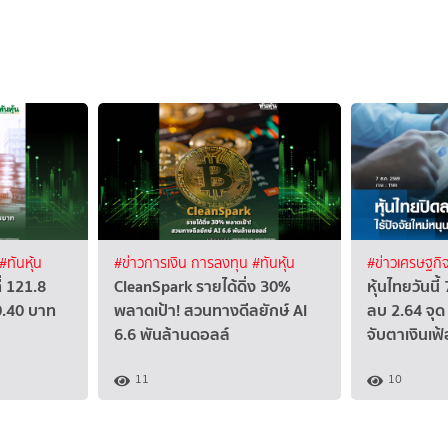
#ทันหุ้น
#ข่าวการเงิน การลงทุน
#ทันหุ้น
#ข่าวเศรษฐกิ
่ 121.8
CleanSpark รายได้ดิ่ง 30%
หุ้นไทยวันนี
0.40 บาท
พลาดเป้า! สวนทางดีลยักษ์ AI
ลบ 2.64 จุด 
6.6 พันล้านดอลล์
จับตาเงินเฟ
11
10