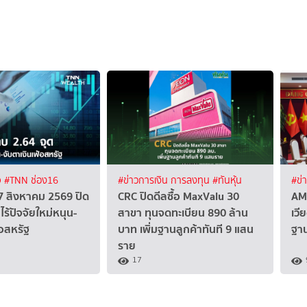
จ
#TNN ช่อง16
#ข่าวการเงิน การลงทุน
#ทันหุ้น
#ข่
้ 7 สิงหาคม 2569 ปิด
CRC ปิดดีลซื้อ MaxValu 30
AM
ไร้ปัจจัยใหม่หนุน-
สาขา ทุนจดทะเบียน 890 ล้าน
เวี
้อสหรัฐ
บาท เพิ่มฐานลูกค้าทันที 9 แสน
ฐา
ราย
17