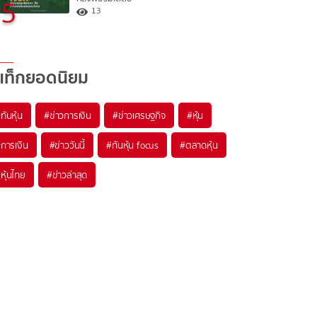
5
13
แท็กยอดนิยม
#
ทันหุ้น
#
ข่าวการเงิน
#
ข่าวเศรษฐกิจ
#
หุ้น
#
การเงิน
#
ข่าววันนี้
#
ทันหุ้น focus
#
ตลาดหุ้น
#
หุ้นไทย
#
ข่าวล่าสุด