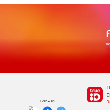
T
E
Follow us
อ