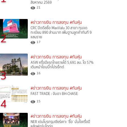
สิงหาคม 2569
21
#ข่าวการเงิน การลงทุน
#ทันหุ้น
CRC ปิดดีลซื้อ MaxValu 30 สาขา ทุนจด
ทะเบียน 890 ล้านบาท เพิ่มฐานลูกค้าทันที 9
2
แสนราย
17
#ข่าวการเงิน การลงทุน
#ทันหุ้น
ASW ครึ่งปีแรกโกยรายได้ 5,691 ลบ. โต 57%
เดินหน้าโอนบิ๊กโปรเจ็กต์
3
16
#ข่าวการเงิน การลงทุน
#ทันหุ้น
FAST TRADE : จับตา BH-CHASE
4
15
#ข่าวการเงิน การลงทุน
#ทันหุ้น
NER เด่นโบรกรุมเชียร์เคาะ ‘ซื้อ’ มั่นใจครึ่งปี
หลังฟอร์มโตต่อ