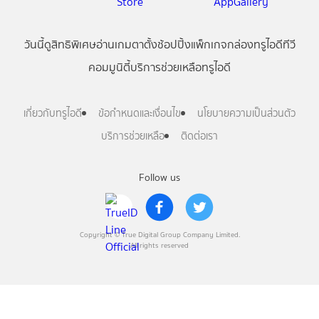
วันนี้
ดู
สิทธิพิเศษ
อ่าน
เกม
ตาตั้ง
ช้อปปิ้ง
แพ็กเกจ
กล่องทรูไอดีทีวี
คอมมูนิตี้
บริการช่วยเหลือทรูไอดี
เกี่ยวกับทรูไอดี
ข้อกำหนดและเงื่อนไข
นโยบายความเป็นส่วนตัว
บริการช่วยเหลือ
ติดต่อเรา
Follow us
Copyright © True Digital Group Company Limited.
All rights reserved