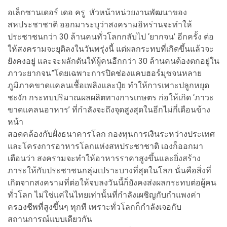
อเล็กซานเดอร์ เดอ ครู หัวหน้าหน่วยงานพัฒนาของ
สหประชาชาติ ออกมาระบุว่าสงครามอิหร่านจะทำให้
ประชาชนกว่า 30 ล้านคนทั่วโลกกลับไป ‘ยากจน’ อีกครั้ง ต่อ
ให้สงครามจะยุติลงในวันพรุ่งนี้ แต่ผลกระทบที่เกิดขึ้นแล้วจะ
ยังคงอยู่ และจะผลักดันให้ผู้คนอีกกว่า 30 ล้านคนต้องตกอยู่ใน
ภาวะยากจน”โดยเฉพาะการปิดช่องแคบฮอร์มุซจนหลาย
ภูมิภาคขาดแคลนเชื้อเพลิงและปุ๋ย ทำให้การเพาะปลูกหยุด
ชะงัก กระทบปริมาณผลผลิตทางการเกษตร ก่อให้เกิด ‘ภาวะ
ขาดแคลนอาหาร’ ที่กำลังจะถึงจุดสูงสุดในอีกไม่กี่เดือนข้าง
หน้า
สอดคล้องกับฝั่งธนาคารโลก กองทุนการเงินระหว่างประเทศ
และโครงการอาหารโลกแห่งสหประชาชาติ เองก็ออกมา
เตือนว่า สงครามจะทำให้อาหารราคาสูงขึ้นและยิ่งสร้าง
ภาระให้กับประชาชนกลุ่มเปราะบางที่สุดในโลก นั่นคือสิ่งที่
เกิดจากสงครามที่ต่อให้จบลงวันนี้ก็ยังคงส่งผลกระทบต่อผู้คน
ทั่วโลก ไม่ใช่แค่ในไทยเท่านั้นที่กำลังเผชิญกับกำแพงค่า
ครองชีพที่สูงขึ้นๆ ทุกที เพราะทั่วโลกก็กำลังเจอกับ
สถานการณ์แบบเดียวกัน