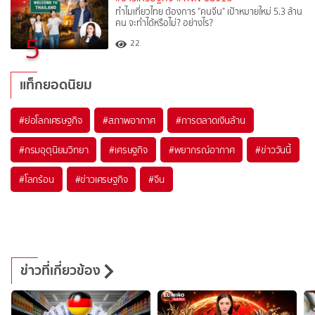
ทำไมเที่ยวไทย ต้องการ "คนจีน" เป้าหมายใหม่ 5.3 ล้าน
คน จะทำได้หรือไม่? อย่างไร?
5
22
แท็กยอดนิยม
#
ย่อโลกเศรษฐกิจ
#
สภาพอากาศ
#
การตลาดเงินล้าน
#
กรมอุตุนิยมวิทยา
#
เศรษฐกิจ
#
พยากรณ์อากาศ
#
ข่าววันนี้
#
โลกร้อน
#
ข่าวเศรษฐกิจ
#
จีน
ข่าวที่เกี่ยวข้อง