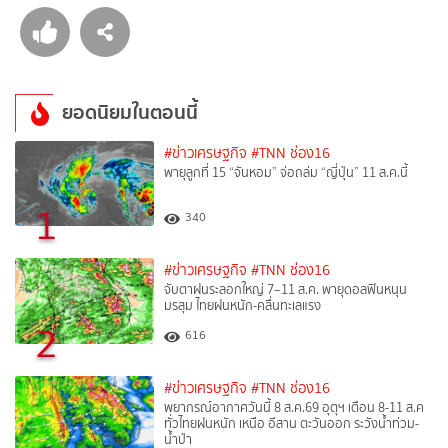
ยอดนิยมในตอนนี้
#ข่าวเศรษฐกิจ
#TNN ช่อง16
พายุลูกที่ 15 “จันหอม” จ่อถล่ม “ญี่ปุ่น” 11 ส.ค.นี้
1
340
#ข่าวเศรษฐกิจ
#TNN ช่อง16
จับตาฝนระลอกใหญ่ 7–11 ส.ค. พายุดอลฟินหนุน
มรสุม ไทยฝนหนัก-คลื่นทะเลแรง
2
616
#ข่าวเศรษฐกิจ
#TNN ช่อง16
พยากรณ์อากาศวันนี้ 8 ส.ค.69 อุตุฯ เตือน 8-11 ส.ค
ทั่วไทยฝนหนัก เหนือ อีสาน ตะวันออก ระวังน้ำท่วม-
น้ำป่า