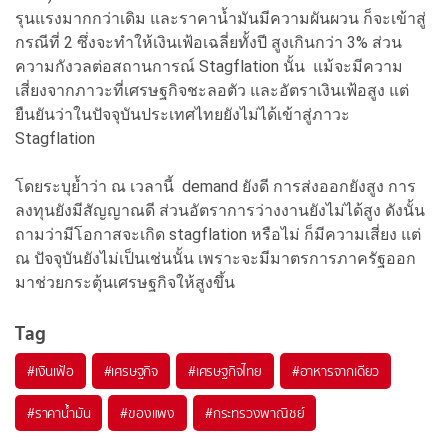
รุนแรงมากกว่าเดิม และราคาน้ำมันมีความผันผวน ก็จะเข้าสู่
กรณีที่ 2 ซึ่งจะทำให้เงินเฟ้อเฉลี่ยทั้งปี สูงเกินกว่า 3% ส่วน
ความกังวลต่อสถานการณ์ Stagflation นั้น แม้จะมีความ
เสี่ยงจากภาวะที่เศรษฐกิจชะลอตัว และอัตราเงินเฟ้อสูง แต่
ยืนยันว่าในปัจจุบันประเทศไทยยังไม่ได้เข้าสู่ภาวะ
Stagflation
โดยระบุย้ำว่า ณ เวลานี้ demand ยังดี การส่งออกยังสูง การ
ลงทุนยังมีสัญญาณดี ส่วนอัตราการว่างงานยังไม่ได้สูง ดังนั้น
ถามว่ามีโอกาสจะเกิด stagflation หรือไม่ ก็มีความเสี่ยง แต่
ณ ปัจจุบันยังไม่เป็นเช่นนั้น เพราะจะมีมาตรการภาครัฐออก
มาช่วยกระตุ้นเศรษฐกิจให้สูงขึ้น
Tag
#
เงินเฟ้อ
#
เศรษฐกิจ
#
เศรษฐกิจไทย
#
อาหารจากเดียว
#
ราคาน้ำมัน
#
ของแพง
#
กระทรวงพาณิชย์