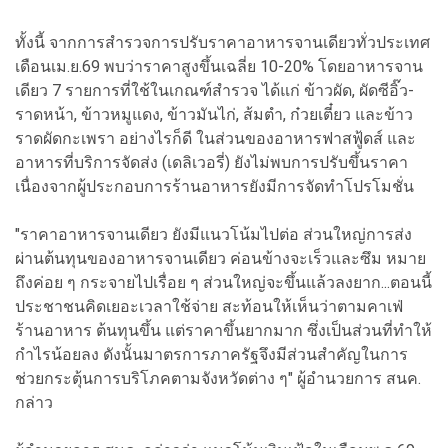
ทั้งนี้ จากการสำรวจการปรับราคาอาหารจานเดียวทั่วประเทศ
เดือนเม.ย.69 พบว่าราคาสูงขึ้นเฉลี่ย 10-20% โดยอาหารจาน
เดียว 7 รายการที่ใช้ในเกณฑ์สำรวจ ได้แก่ ข้าวผัด, ผัดซีอิ๊ว-
ราดหน้า, ข้าวหมูแดง, ข้าวมันไก่, ส้มตำ, ก๋วยเตี๋ยว และข้าว
ราดผัดกะเพรา อย่างไรก็ดี ในส่วนของอาหารฟาสฟู้ดส์ และ
อาหารที่บริการจัดส่ง (เดลิเวอรี่) ยังไม่พบการปรับขึ้นราคา
เนื่องจากผู้ประกอบการร้านอาหารยังมีการจัดทำโปรโมชั่น
"ราคาอาหารจานเดียว ยังมีแนวโน้มไปต่อ ส่วนใหญ่การส่ง
ผ่านต้นทุนของอาหารจานเดียว ค่อนข้างจะเร็วและซึม หมาย
ถึงค่อย ๆ กระจายไปเรื่อย ๆ ส่วนใหญ่จะขึ้นแล้วลงยาก...ตอนนี้
ประชาชนคิดเยอะเวลาใช้จ่าย สะท้อนให้เห็นว่าตามคาเฟ่
ร้านอาหาร ต้นทุนขึ้น แต่ราคาขึ้นยากมาก ซึ่งเป็นส่วนที่ทำให้
กำไรน้อยลง ดังนั้นมาตรการภาครัฐจึงมีส่วนสำคัญในการ
ช่วยกระตุ้นการบริโภคตามจังหวัดต่าง ๆ" ผู้อำนวยการ สนค.
กล่าว