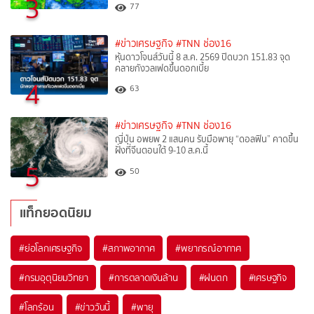
3
77
#ข่าวเศรษฐกิจ
#TNN ช่อง16
หุ้นดาวโจนส์วันนี้ 8 ส.ค. 2569 ปิดบวก 151.83 จุด
คลายกังวลเฟดขึ้นดอกเบี้ย
4
63
#ข่าวเศรษฐกิจ
#TNN ช่อง16
ญี่ปุ่น อพยพ 2 แสนคน รับมือพายุ “ดอลฟิน” คาดขึ้น
ฝั่งที่จีนตอนใต้ 9-10 ส.ค.นี้
5
50
แท็กยอดนิยม
#
ย่อโลกเศรษฐกิจ
#
สภาพอากาศ
#
พยากรณ์อากาศ
#
กรมอุตุนิยมวิทยา
#
การตลาดเงินล้าน
#
ฝนตก
#
เศรษฐกิจ
#
โลกร้อน
#
ข่าววันนี้
#
พายุ