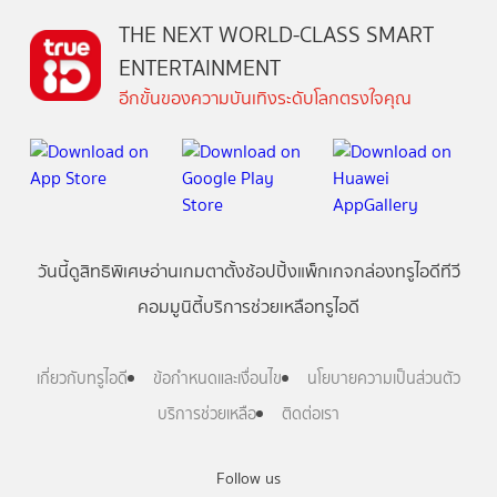
THE NEXT WORLD-CLASS SMART
ENTERTAINMENT
อีกขั้นของความบันเทิงระดับโลกตรงใจคุณ
วันนี้
ดู
สิทธิพิเศษ
อ่าน
เกม
ตาตั้ง
ช้อปปิ้ง
แพ็กเกจ
กล่องทรูไอดีทีวี
คอมมูนิตี้
บริการช่วยเหลือทรูไอดี
เกี่ยวกับทรูไอดี
ข้อกำหนดและเงื่อนไข
นโยบายความเป็นส่วนตัว
บริการช่วยเหลือ
ติดต่อเรา
Follow us