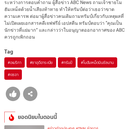
ระหว่างการตอบคำถาม ผู้สื่อข่าว ABC News ถามเจ้าชายโม
ฮัมเหม็ดด้วยน้ำเสียงท้าทาย ทำให้ทรัมป์ต่อว่าเธอว่าขาด
ความเคารพ ต่อมาผู้สื่อข่าวคนเดิมถามทรัมป์เกี่ยวกับเหตุผลที่
ไม่เปิดเผยเอกสารคดีเจฟฟรีย์ เอปสตีน ทรัมป์ตอบว่า “คุณเป็น
นักข่าวที่แย่มาก” และกล่าวว่าใบอนุญาตออกอากาศของ ABC
ควรถูกเพิกถอน
Tag
#
อเมริกา
#
ซาอุดีอาระเบีย
#
ทรัมป์
#
โมฮัมเหม็ดบินซัลมาน
#
เจรจา
ยอดนิยมในตอนนี้
#ข่าวต่างประเทศ
#TNN ช่อง16