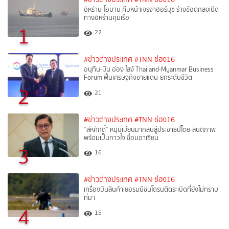
อิหร่าน-โอมาน คืบหน้าเจรจาฮอร์มุซ ร่างข้อตกลงเปิด
ทางอิหร่านคุมเรือ
1
22
#ข่าวต่างประเทศ
#TNN ช่อง16
อนุทิน-มิน อ่อง ไลง์ Thailand-Myanmar Business
Forum ฟื้นเศรษฐกิจชายแดน-ยกระดับชีวิต
2
21
#ข่าวต่างประเทศ
#TNN ช่อง16
“สีหศักดิ์”​ หนุนเมียนมากลับสู่ประชาธิปไตย-สันติภาพ
พร้อมเป็นกาวใจเชื่อมอาเซียน
3
16
#ข่าวต่างประเทศ
#TNN ช่อง16
เครื่องบินสินค้าเยอรมนีชนโดรนติดระเบิดที่ยังไม่ทราบ
ที่มา
4
15