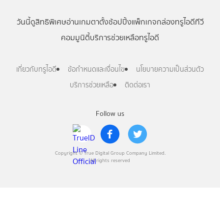
วันนี้
ดู
สิทธิพิเศษ
อ่าน
เกม
ตาตั้ง
ช้อปปิ้ง
แพ็กเกจ
กล่องทรูไอดีทีวี
คอมมูนิตี้
บริการช่วยเหลือทรูไอดี
เกี่ยวกับทรูไอดี
ข้อกำหนดและเงื่อนไข
นโยบายความเป็นส่วนตัว
บริการช่วยเหลือ
ติดต่อเรา
Follow us
Copyright © True Digital Group Company Limited.
All rights reserved