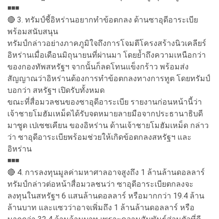
◾️◾️◾️
🔴 3. ทรัมป์ชี้อิหร่านอยากทำข้อตกลง ด้านซาอุดีอาระเบีย
พร้อมสนับสนุน
ทรัมป์กล่าวอย่างภาคภูมิใจถึงการโจมตีโครงสร้างนิวเคลียร์
อิหร่านเมื่อเดือนมิถุนายนที่ผ่านมา โดยย้ำถึงความเหนือกว่า
ของกองทัพสหรัฐฯ จากนั้นก็ลดโทนแข็งกร้าว พร้อมส่ง
สัญญาณว่าอิหร่านต้องการทำข้อตกลงทางการทูต โดยทรัมป์
บอกว่า สหรัฐฯ เปิดรับทั้งหมด
ขณะที่สื่อมวลชนของซาอุดีอาระเบีย รายงานก่อนหน้านี้ว่า
เจ้าชายโมฮัมเหม็ดได้รับจดหมายลายมือจากประธานาธิบดี
มาซูด เปเซชเคียน ของอิหร่าน ด้านเจ้าชายโมฮัมเหม็ด กล่าว
ว่า ซาอุดีอาระเบียพร้อมช่วยให้เกิดข้อตกลงสหรัฐฯ และ
อิหร่าน
◾️◾️◾️
🔴 4. การลงทุนมูลค่ามหาศาลอาจสูงถึง 1 ล้านล้านดอลลาร์
ทรัมป์กล่าวต่อหน้าสื่อมวลชนว่า ซาอุดีอาระเบียตกลงจะ
ลงทุนในสหรัฐฯ 6 แสนล้านดอลลาร์ หรือมากกว่า 19.4 ล้าน
ล้านบาท และแซวว่าอาจเพิ่มถึง 1 ล้านล้านดอลลาร์ หรือ