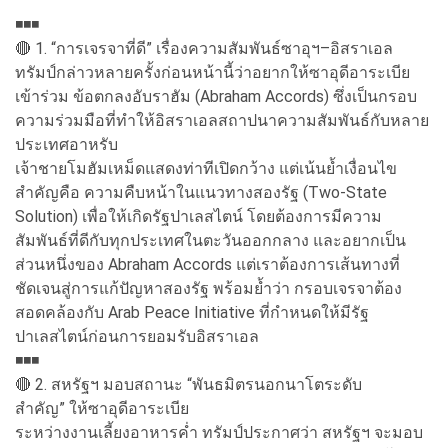
◾️◾️◾️
🔴 1. “การเจรจาที่ดี” เรื่องความสัมพันธ์ซาอุฯ–อิสราเอล
ทรัมป์กล่าวหลายครั้งก่อนหน้านี้ว่าอยากให้ซาอุดีอาระเบีย
เข้าร่วม ข้อตกลงอับราฮัม (Abraham Accords) ซึ่งเป็นกรอบ
ความร่วมมือที่ทำให้อิสราเอลสถาปนาความสัมพันธ์กับหลาย
ประเทศอาหรับ
เจ้าชายโมฮัมเหม็ดแสดงท่าทีเปิดกว้าง แต่เน้นย้ำเงื่อนไข
สำคัญคือ ความคืบหน้าในแนวทางสองรัฐ (Two-State
Solution) เพื่อให้เกิดรัฐปาเลสไตน์ โดยต้องการมีความ
สัมพันธ์ที่ดีกับทุกประเทศในตะวันออกกลาง และอยากเป็น
ส่วนหนึ่งของ Abraham Accords แต่เราต้องการเส้นทางที่
ชัดเจนสู่การแก้ปัญหาสองรัฐ พร้อมย้ำว่า กรอบเจรจาต้อง
สอดคล้องกับ Arab Peace Initiative ที่กำหนดให้มีรัฐ
ปาเลสไตน์ก่อนการยอมรับอิสราเอล
◾️◾️◾️
🔴 2. สหรัฐฯ มอบสถานะ “พันธมิตรนอกนาโตระดับ
สำคัญ” ให้ซาอุดีอาระเบีย
ระหว่างงานเลี้ยงอาหารค่ำ ทรัมป์ประกาศว่า สหรัฐฯ จะมอบ