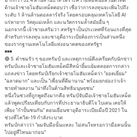
มากกว่า 32.4 ล้านล้านบาท เพราะความสัมพันธ์ส่วนตัวที่ดี
ด้านเจ้าชายโมฮัมเหม็ดตอบว่า เชื่อว่าการลงทุนจะเพิ่มไปถึง
ระดับ 1 ล้านล้านดอลลาร์จริง โดยครอบคลุมเทคโนโลยี AI
แร่หายาก วัสดุแม่เหล็ก และนวัตกรรมล้ำสมัยอื่น ๆ
นอกจากนี้ เจ้าชายเสริมว่า สหรัฐฯ เป็นประเทศที่ร้อนแรงที่สุด
สำหรับการลงทุน และซาอุดีอาระเบียต้องการเป็นส่วนหนึ่ง
ของรากฐานเทคโนโลยีแห่งอนาคตของสหรัฐฯ
◾️◾️◾️
🔴 5. คำชมรัว ๆ ของทรัมป์ และเหตุการณ์ตึงเครียดกับนักข่าว
ทรัมป์และเจ้าชายโมฮัมเหม็ดมีสีหน้ายิ้มแย้มตลอดการกล่าว
แถลงข่าว โดยทรัมป์เรียกเจ้าชายโมฮัมเหม็ดว่า “ยอดเยี่ยม”
“ฉลาดมาก” และเป็น “เพื่อนที่ดีมานาน” พร้อมยกย่องว่าเจ้า
ชายทำผลงาน “น่าทึ่งในด้านสิทธิมนุษยชน”
หนึ่งในช่วงที่ถูกพูดถึงมากคือ ทรัมป์จับมือเจ้าชายโมฮัมเหม็ด
แล้วพูดเปรียบเทียบกับการที่ประธานาธิบดีโจ ไบเดน เคยให้
เพียง “กำปั้นชนกัน” ตอนเยือนซาอุดีอาระเบียเมื่อปี 2021 ใน
ช่วงที่โควิด-19 กำลังระบาด
ทรัมป์กล่าวว่า “ผมจับมือนั้นแหละ ไม่สนใจหรอกว่ามือคนนั้น
ไปอยู่ที่ไหนมาก่อน”