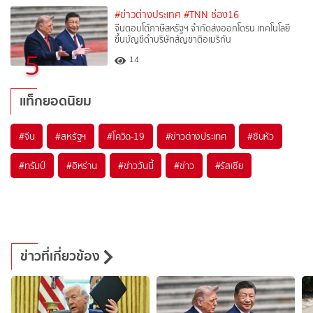
#ข่าวต่างประเทศ
#TNN ช่อง16
จีนตอบโต้ภาษีสหรัฐฯ จำกัดส่งออกโดรน เทคโนโลยี
ขึ้นบัญชีดำบริษัทสัญชาติอเมริกัน
5
14
แท็กยอดนิยม
#
จีน
#
สหรัฐฯ
#
โควิด-19
#
ข่าวต่างประเทศ
#
ซินหัว
#
ทรัมป์
#
อิหร่าน
#
ข่าววันนี้
#
ข่าว
#
รัสเซีย
ข่าวที่เกี่ยวข้อง