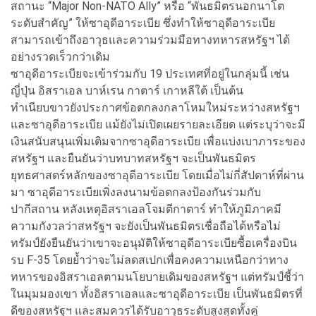
สถานะ “Major Non-NATO Ally” หรือ “พันธมิตรนอกนาโต
ระดับสำคัญ” ให้ซาอุดีอาระเบีย ซึ่งทำให้ซาอุดีอาระเบีย
สามารถเข้าถึงอาวุธและความร่วมมือทางทหารสหรัฐฯ ได้
อย่างรวดเร็วกว่าเดิม
ซาอุดีอาระเบียจะเข้าร่วมกับ 19 ประเทศที่อยู่ในกลุ่มนี้ เช่น
ญี่ปุ่น อิสราเอล บาห์เรน กาตาร์ เกาหลีใต้ เป็นต้น
ทำเนียบขาวยังประกาศข้อตกลงกลาโหมใหม่ระหว่างสหรัฐฯ
และซาอุดีอาระเบีย แม้ยังไม่เปิดเผยรายละเอียด แต่ระบุว่าจะมี
เงินสนับสนุนเพิ่มเติมจากซาอุดีอาระเบีย เพื่อแบ่งเบาภาระของ
สหรัฐฯ และยืนยันว่าบทบาทสหรัฐฯ จะเป็นพันธมิตร
ยุทธศาสตร์หลักของซาอุดีอาระเบีย โดยเมื่อไม่กี่สัปดาห์ที่ผ่าน
มา ซาอุดีอาระเบียเพิ่งลงนามข้อตกลงป้องกันร่วมกับ
ปากีสถาน หลังเหตุอิสราเอลโจมตีกาตาร์ ทำให้ภูมิภาคมี
ความกังวลว่าสหรัฐฯ จะยังเป็นพันธมิตรเชื่อถือได้หรือไม่
ทรัมป์ยังยืนยันว่าเขาจะอนุมัติให้ซาอุดีอาระเบียซื้อเครื่องบิน
รบ F-35 โดยย้ำว่าจะไม่ลดสเปกเพื่อคงความเหนือกว่าทาง
ทหารของอิสราเอลตามนโยบายเดิมของสหรัฐฯ แต่ทรัมป์ชี้ว่า
ในมุมมองเขา ทั้งอิสราเอลและซาอุดีอาระเบีย เป็นพันธมิตรที่
ดีของสหรัฐฯ และสมควรได้รับอาวุธระดับสูงสุดทั้งคู่