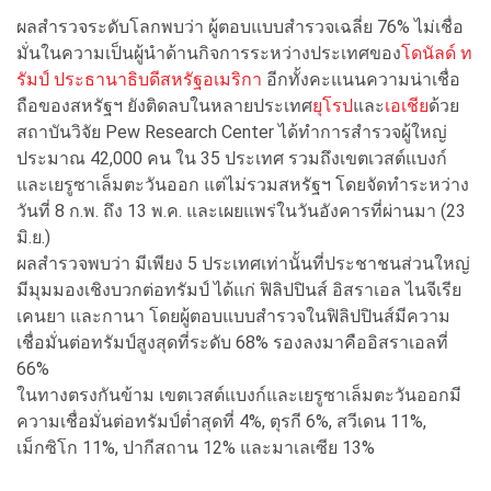
ผลสำรวจระดับโลกพบว่า ผู้ตอบแบบสำรวจเฉลี่ย 76% ไม่เชื่อ
มั่นในความเป็นผู้นำด้านกิจการระหว่างประเทศของ
โดนัลด์ ท
รัมป์
ประธานาธิบดีสหรัฐอเมริกา
อีกทั้งคะแนนความน่าเชื่อ
ถือของสหรัฐฯ ยังติดลบในหลายประเทศ
ยุโรป
และ
เอเชีย
ด้วย
สถาบันวิจัย Pew Research Center ได้ทำการสำรวจผู้ใหญ่
ประมาณ 42,000 คน ใน 35 ประเทศ รวมถึงเขตเวสต์แบงก์
และเยรูซาเล็มตะวันออก แต่ไม่รวมสหรัฐฯ โดยจัดทำระหว่าง
วันที่ 8 ก.พ. ถึง 13 พ.ค. และเผยแพร่ในวันอังคารที่ผ่านมา (23
มิ.ย.)
ผลสำรวจพบว่า มีเพียง 5 ประเทศเท่านั้นที่ประชาชนส่วนใหญ่
มีมุมมองเชิงบวกต่อทรัมป์ ได้แก่ ฟิลิปปินส์ อิสราเอล ไนจีเรีย
เคนยา และกานา โดยผู้ตอบแบบสำรวจในฟิลิปปินส์มีความ
เชื่อมั่นต่อทรัมป์สูงสุดที่ระดับ 68% รองลงมาคืออิสราเอลที่
66%
ในทางตรงกันข้าม เขตเวสต์แบงก์และเยรูซาเล็มตะวันออกมี
ความเชื่อมั่นต่อทรัมป์ต่ำสุดที่ 4%, ตุรกี 6%, สวีเดน 11%,
เม็กซิโก 11%, ปากีสถาน 12% และมาเลเซีย 13%