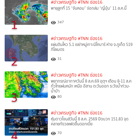
#ข่าวเศรษฐกิจ
#TNN ช่อง16
พายุลูกที่ 15 “จันหอม” จ่อถล่ม “ญี่ปุ่น” 11 ส.ค.นี้
1
347
#ข่าวเศรษฐกิจ
#TNN ช่อง16
แผ่นดินไหว 5.1 เขย่าหมู่เกาะนิโคบาร์ ห่าง จ.ภูเก็ต 519
กิโลเมตร
2
31
#ข่าวเศรษฐกิจ
#TNN ช่อง16
พยากรณ์อากาศวันนี้ 8 ส.ค.69 อุตุฯ เตือน 8-11 ส.ค
ทั่วไทยฝนหนัก เหนือ อีสาน ตะวันออก ระวังน้ำท่วม-
น้ำป่า
3
80
#ข่าวเศรษฐกิจ
#TNN ช่อง16
หุ้นดาวโจนส์วันนี้ 8 ส.ค. 2569 ปิดบวก 151.83 จุด
คลายกังวลเฟดขึ้นดอกเบี้ย
4
70