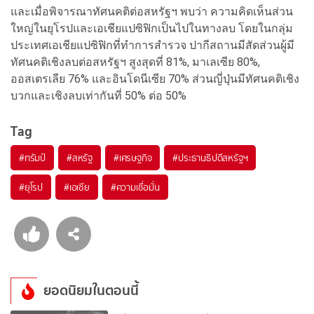
และเมื่อพิจารณาทัศนคติต่อสหรัฐฯ พบว่า ความคิดเห็นส่วน
ใหญ่ในยุโรปและเอเชียแปซิฟิกเป็นไปในทางลบ โดยในกลุ่ม
ประเทศเอเชียแปซิฟิกที่ทำการสำรวจ ปากีสถานมีสัดส่วนผู้มี
ทัศนคติเชิงลบต่อสหรัฐฯ สูงสุดที่ 81%, มาเลเซีย 80%,
ออสเตรเลีย 76% และอินโดนีเซีย 70% ส่วนญี่ปุ่นมีทัศนคติเชิง
บวกและเชิงลบเท่ากันที่ 50% ต่อ 50%
Tag
#
ทรัมป์
#
สหรัฐ
#
เศรษฐกิจ
#
ประธานธิปดีสหรัฐฯ
#
ยุโรป
#
เอเชีย
#
ความเชื่อมั่น
ยอดนิยมในตอนนี้