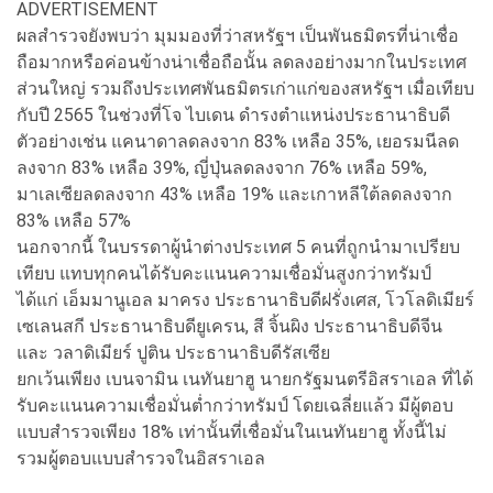
ADVERTISEMENT
ผลสำรวจยังพบว่า มุมมองที่ว่าสหรัฐฯ เป็นพันธมิตรที่น่าเชื่อ
ถือมากหรือค่อนข้างน่าเชื่อถือนั้น ลดลงอย่างมากในประเทศ
ส่วนใหญ่ รวมถึงประเทศพันธมิตรเก่าแก่ของสหรัฐฯ เมื่อเทียบ
กับปี 2565 ในช่วงที่โจ ไบเดน ดำรงตำแหน่งประธานาธิบดี
ตัวอย่างเช่น แคนาดาลดลงจาก 83% เหลือ 35%, เยอรมนีลด
ลงจาก 83% เหลือ 39%, ญี่ปุ่นลดลงจาก 76% เหลือ 59%,
มาเลเซียลดลงจาก 43% เหลือ 19% และเกาหลีใต้ลดลงจาก
83% เหลือ 57%
นอกจากนี้ ในบรรดาผู้นำต่างประเทศ 5 คนที่ถูกนำมาเปรียบ
เทียบ แทบทุกคนได้รับคะแนนความเชื่อมั่นสูงกว่าทรัมป์
ได้แก่ เอ็มมานูเอล มาครง ประธานาธิบดีฝรั่งเศส, โวโลดิเมียร์
เซเลนสกี ประธานาธิบดียูเครน, สี จิ้นผิง ประธานาธิบดีจีน
และ วลาดิเมียร์ ปูติน ประธานาธิบดีรัสเซีย
ยกเว้นเพียง เบนจามิน เนทันยาฮู นายกรัฐมนตรีอิสราเอล ที่ได้
รับคะแนนความเชื่อมั่นต่ำกว่าทรัมป์ โดยเฉลี่ยแล้ว มีผู้ตอบ
แบบสำรวจเพียง 18% เท่านั้นที่เชื่อมั่นในเนทันยาฮู ทั้งนี้ไม่
รวมผู้ตอบแบบสำรวจในอิสราเอล