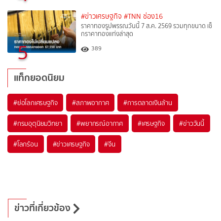
#ข่าวเศรษฐกิจ
#TNN ช่อง16
ราคาทองรูปพรรณวันนี้ 7 ส.ค. 2569 รวมทุกขนาด เช็
กราคาทองแท่งล่าสุด
5
389
แท็กยอดนิยม
#
ย่อโลกเศรษฐกิจ
#
สภาพอากาศ
#
การตลาดเงินล้าน
#
กรมอุตุนิยมวิทยา
#
พยากรณ์อากาศ
#
เศรษฐกิจ
#
ข่าววันนี้
#
โลกร้อน
#
ข่าวเศรษฐกิจ
#
จีน
ข่าวที่เกี่ยวข้อง