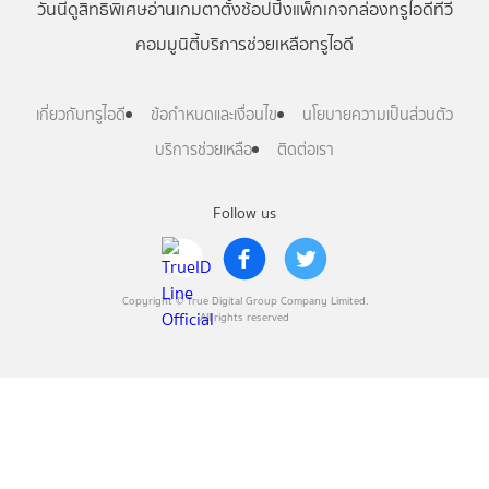
วันนี้
ดู
สิทธิพิเศษ
อ่าน
เกม
ตาตั้ง
ช้อปปิ้ง
แพ็กเกจ
กล่องทรูไอดีทีวี
คอมมูนิตี้
บริการช่วยเหลือทรูไอดี
เกี่ยวกับทรูไอดี
ข้อกำหนดและเงื่อนไข
นโยบายความเป็นส่วนตัว
บริการช่วยเหลือ
ติดต่อเรา
Follow us
Copyright © True Digital Group Company Limited.
All rights reserved