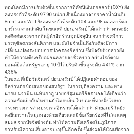
ทองโลกมีการปรับตัวขึ้น จากการที่ดัชนีเงินดอลลาร์ (DXY) ยัง
คงทรงตัวที่ระดับ 97.90 หน่วย สืบเนื่องมาจากราคาน้ำมันดิบ
Brent และ WTI ยังคงทรงตัวที่ระดับ 104 และ 98 ดอลลาร์ต่อ
บาร์เรล ตามลำดับ ในขณะที่ ปธน. ทรัมป์ ได้กล่าวว่า ตนจะยัง
คงติดต่อเจรจากดดันผู้นำอิหร่านชุดปัจจุบัน จนกว่าจะมีการ
บรรลุข้อตกลงสันติภาพ และยังไม่จำเป็นถึงกับต้องมีการ
เปลี่ยนแปลงระบอบการปกครองอิหร่าน ซึ่งปัจจัยดังกล่าวยัง
ทำให้ความตึงเครียดผ่อนคลายลงชั่วคราว อย่างไรก็ตาม
บอนด์ยีลด์สหรัฐฯ อายุ 10 ปีได้ปรับตัวขึ้นสู่ระดับ 4.41% จาก
4.36%
ในขณะที่เมื่อวันจันทร์ ปธน.ทรัมป์ ได้ปฏิเสธคำตอบของ
อิหร่านต่อข้อเสนอของสหรัฐฯ ในการยุติสงคราม และทาง
นายเบนจามิน เนทันยาฮู นายกรัฐมนตรีอิสราเอล ได้เตือนว่า
ความขัดแย้งกับอิหร่านยังไม่จบสิ้น ในขณะที่ทางฝั่งโฆษก
กระทรวงการต่างประเทศอิหร่านได้กล่าวว่า ฝ่ายอเมริกันยัง
คงยืนกรานในมุมมองฝ่ายเดียวและมีข้อเรียกร้องที่ไม่สมเหตุ
สมผล จากปัจจัยข้างต้น ทำให้ความตึงเครียดในภูมิภาค
อาหรับมีความเสี่ยงอาจปะทุขึ้นอีกครั้ง ซึ่งส่งผลให้เงินเฟ้อจาก