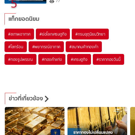
5
77
แท็กยอดนิยม
#
สภาพอากาศ
#
ย่อโลกเศรษฐกิจ
#
กรมอุตุนิยมวิทยา
#
โลกร้อน
#
พยากรณ์อากาศ
#
สมาคมค้าทองคำ
#
ทองรูปพรรณ
#
ทองคำแท่ง
#
เศรษฐกิจ
#
ราคาทองวันนี้
ข่าวที่เกี่ยวข้อง