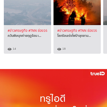
#ข่าวเศรษฐกิจ
#TNN ช่อง16
#ข่าวเศรษฐกิจ
#TNN ช่อง16
ควันพิษบุกค่ายฤดูร้อน เ…
โลกร้อนเร่งไฟป่าลุกลาม…
14
18