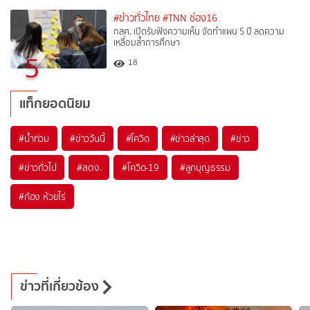
#ข่าวทั่วไทย
#TNN ช่อง16
กสศ. เปิดรับฟังความเห็น จัดทำแผน 5 ปี ลดความ
เหลื่อมล้ำการศึกษา
5
18
แท็กยอดนิยม
#
น้ำท่วม
#
ข่าววันนี้
#
โควิด
#
ข่าวล่าสุด
#
ข่าว
#
ข่าวทั่วไป
#
สตง.
#
โควิด-19
#
ลูกบุญธรรม
#
ก้อง ห้วยไร่
ข่าวที่เกี่ยวข้อง