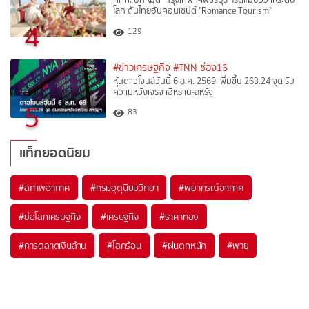
โลก ดันไทยฮับคอนเซปต์ "Romance Tourism"
4
129
#ข่าวเศรษฐกิจ
#TNN ช่อง16
หุ้นดาวโจนส์วันนี้ 6 ส.ค. 2569 เพิ่มขึ้น 263.24 จุด รับ
ความหวังเจรจาอิหร่าน-สหรัฐ
5
83
แท็กยอดนิยม
#
สภาพอากาศ
#
กรมอุตุนิยมวิทยา
#
พยากรณ์อากาศ
#
ย่อโลกเศรษฐกิจ
#
เศรษฐกิจ
#
ราคาทอง
#
การตลาดเงินล้าน
#
โลกร้อน
#
ฝนตกหนัก
#
พายุ