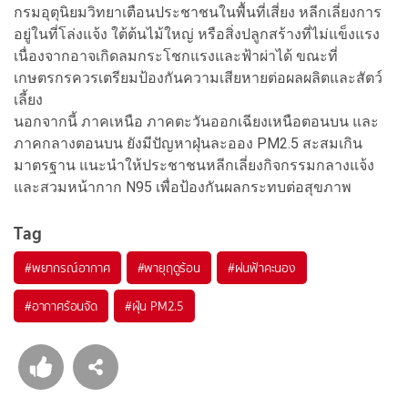
กรมอุตุนิยมวิทยาเตือนประชาชนในพื้นที่เสี่ยง หลีกเลี่ยงการ
อยู่ในที่โล่งแจ้ง ใต้ต้นไม้ใหญ่ หรือสิ่งปลูกสร้างที่ไม่แข็งแรง
เนื่องจากอาจเกิดลมกระโชกแรงและฟ้าผ่าได้ ขณะที่
เกษตรกรควรเตรียมป้องกันความเสียหายต่อผลผลิตและสัตว์
เลี้ยง
นอกจากนี้ ภาคเหนือ ภาคตะวันออกเฉียงเหนือตอนบน และ
ภาคกลางตอนบน ยังมีปัญหาฝุ่นละออง PM2.5 สะสมเกิน
มาตรฐาน แนะนำให้ประชาชนหลีกเลี่ยงกิจกรรมกลางแจ้ง
และสวมหน้ากาก N95 เพื่อป้องกันผลกระทบต่อสุขภาพ
Tag
#
พยากรณ์อากาศ
#
พายุฤดูร้อน
#
ฝนฟ้าคะนอง
#
อากาศร้อนจัด
#
ฝุ่น PM2.5