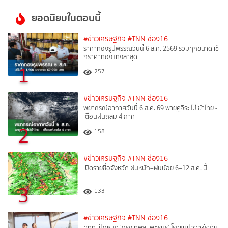
ยอดนิยมในตอนนี้
#ข่าวเศรษฐกิจ
#TNN ช่อง16
ราคาทองรูปพรรณวันนี้ 6 ส.ค. 2569 รวมทุกขนาด เช็
กราคาทองแท่งล่าสุด
1
257
#ข่าวเศรษฐกิจ
#TNN ช่อง16
พยากรณ์อากาศวันนี้ 6 ส.ค. 69 พายุคูจิระ ไม่เข้าไทย -
เตือนฝนถล่ม 4 ภาค
2
158
#ข่าวเศรษฐกิจ
#TNN ช่อง16
เปิดรายชื่อจังหวัด ฝนหนัก–ฝนน้อย 6–12 ส.ค. นี้
3
133
#ข่าวเศรษฐกิจ
#TNN ช่อง16
ททท. ปักหมุด ‘กรุงเทพฯ-เพชรบุรี’ โรดแมปวิวาห์ระดับ