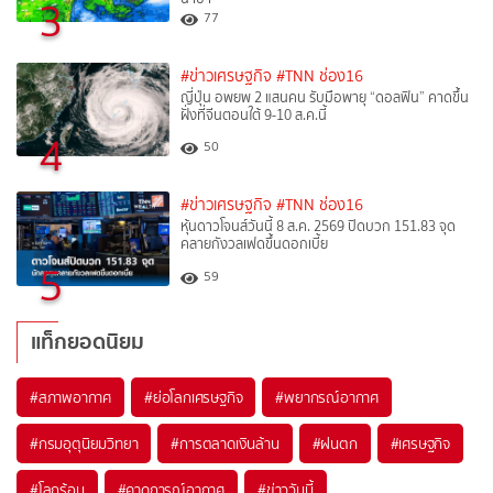
3
77
#ข่าวเศรษฐกิจ
#TNN ช่อง16
ญี่ปุ่น อพยพ 2 แสนคน รับมือพายุ “ดอลฟิน” คาดขึ้น
ฝั่งที่จีนตอนใต้ 9-10 ส.ค.นี้
4
50
#ข่าวเศรษฐกิจ
#TNN ช่อง16
หุ้นดาวโจนส์วันนี้ 8 ส.ค. 2569 ปิดบวก 151.83 จุด
คลายกังวลเฟดขึ้นดอกเบี้ย
5
59
แท็กยอดนิยม
#
สภาพอากาศ
#
ย่อโลกเศรษฐกิจ
#
พยากรณ์อากาศ
#
กรมอุตุนิยมวิทยา
#
การตลาดเงินล้าน
#
ฝนตก
#
เศรษฐกิจ
#
โลกร้อน
#
คาดการณ์อากาศ
#
ข่าววันนี้