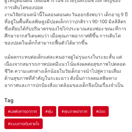
ผู้ใหญ่ตอนต้น โดยเฉพาะในช่วงวัยรุ่นที่เป็นช่วงสำคัญของ
การเติบโตของปอด
งานวิจัยก่อนหน้านี้ในลอนดอนตะวันออกยังพบว่า เด็กอายุ 9 ปี
ที่อยู่ในพื้นที่มลพิษสูงมีปอดเล็กกว่าปกติราว 90-100 มิลลิลิตร
ซึ่งเทียบได้กับปริมาตรของไข่ไก่ประมาณสองฟอง ขณะที่การ
ศึกษาจากสวีเดนพบว่า เมื่อคุณภาพอากาศดีขึ้น การเติบโต
ของปอดในเด็กก็สามารถฟื้นตัวได้มากขึ้น
แม้ผลกระทบต่อเด็กแต่ละคนอาจดูไม่รุนแรงในระยะสั้น แต่
เนื่องจากสมรรถภาพปอดมีแนวโน้มส่งผลต่อสุขภาพไปตลอด
ชีวิต ความแตกต่างเล็กน้อยในวัยเด็กอาจนำไปสู่ความเสี่ยง
ด้านสุขภาพที่สำคัญในระยะยาว ดังนั้นการลดมลพิษทาง
อากาศและการปกป้องสิ่งแวดล้อมของเด็กจึงเป็นเรื่องจำเป็น
Tag
#
มลพิษทางอากาศ
#
ฝุ่น
#
คุณภาพอากาศ
#
ปอด
#
ระบบทางเดินหายใจ