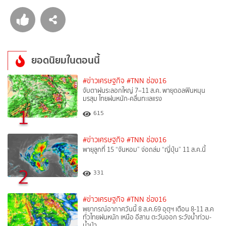
ยอดนิยมในตอนนี้
#ข่าวเศรษฐกิจ
#TNN ช่อง16
จับตาฝนระลอกใหญ่ 7–11 ส.ค. พายุดอลฟินหนุน
มรสุม ไทยฝนหนัก-คลื่นทะเลแรง
1
615
#ข่าวเศรษฐกิจ
#TNN ช่อง16
พายุลูกที่ 15 “จันหอม” จ่อถล่ม “ญี่ปุ่น” 11 ส.ค.นี้
2
331
#ข่าวเศรษฐกิจ
#TNN ช่อง16
พยากรณ์อากาศวันนี้ 8 ส.ค.69 อุตุฯ เตือน 8-11 ส.ค
ทั่วไทยฝนหนัก เหนือ อีสาน ตะวันออก ระวังน้ำท่วม-
น้ำป่า