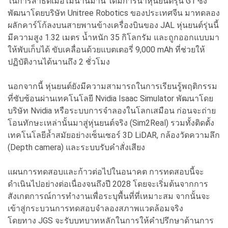
ในการสาธิตเมื่อไม่นานมานี้ ได้มีการนำหุ่นยนต์รุ่น G1 ซึ่ง
พัฒนาโดยบริษัท Unitree Robotics ของประเทศจีน มาทดลอง
ผลักคาร์โก้ลงบนสายพานข้างเครื่องบินของ JAL หุ่นยนต์รุ่นนี้
มีความสูง 1.32 เมตร น้ำหนัก 35 กิโลกรัม และถูกออกแบบมา
ให้พับเก็บได้ ขับเคลื่อนด้วยแบตเตอรี่ 9,000 mAh ที่ช่วยให้
ปฏิบัติงานได้นานถึง 2 ชั่วโมง
นอกจากนี้ หุ่นยนต์ยังมีความสามารถในการเรียนรู้พฤติกรรม
ที่ซับซ้อนผ่านเทคโนโลยี Nvidia Isaac Simulator พัฒนาโดย
บริษัท Nvidia หรือระบบการจำลองในโลกเสมือน ก่อนจะถ่าย
โอนทักษะเหล่านั้นมาสู่หุ่นยนต์จริง (Sim2Real) รวมทั้งติดตั้ง
เทคโนโลยีล้ำสมัยอย่างเซ็นเซอร์ 3D LiDAR, กล้องวัดความลึก
(Depth camera) และระบบรับคำสั่งเสียง
แผนการทดสอบและก้าวต่อไปในอนาคต การทดสอบนี้จะ
ดำเนินไปอย่างต่อเนื่องจนถึงปี 2028 โดยจะเริ่มต้นจากการ
สังเกตการณ์การทำงานเพื่อระบุพื้นที่ที่เหมาะสม จากนั้นจะ
เข้าสู่กระบวนการทดสอบจำลองสภาพแวดล้อมจริง
โดยทาง JGS จะรับบทบาทหลักในการให้คำปรึกษาด้านการ