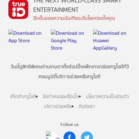
THE NEXT WORLD-CLASS SMART
ENTERTAINMENT
อีกขั้นของความบันเทิงระดับโลกตรงใจคุณ
วันนี้
ดู
สิทธิพิเศษ
อ่าน
เกม
ตาตั้ง
ช้อปปิ้ง
แพ็กเกจ
กล่องทรูไอดีทีวี
คอมมูนิตี้
บริการช่วยเหลือทรูไอดี
เกี่ยวกับทรูไอดี
ข้อกำหนดและเงื่อนไข
นโยบายความเป็นส่วนตัว
บริการช่วยเหลือ
ติดต่อเรา
Follow us