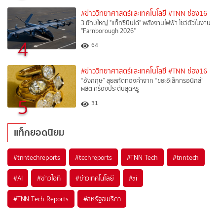
#ข่าววิทยาศาสตร์และเทคโนโลยี
#TNN ช่อง16
3 ยักษ์ใหญ่ "แท็กซี่บินได้" พลังงานไฟฟ้า โชว์ตัวในงาน
"Farnborough 2026"
4
64
#ข่าววิทยาศาสตร์และเทคโนโลยี
#TNN ช่อง16
“อังกฤษ” ลุยสกัดทองคำจาก “ขยะอิเล็กทรอนิกส์”
ผลิตเครื่องประดับสุดหรู
5
31
แท็กยอดนิยม
#
tnntechreports
#
techreports
#
TNN Tech
#
tnntech
#
AI
#
ข่าวไอที
#
ข่าวเทคโนโลยี
#
ai
#
TNN Tech Reports
#
สหรัฐอเมริกา