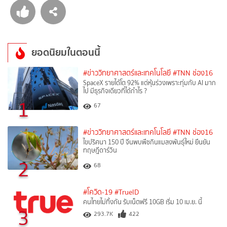
ยอดนิยมในตอนนี้
#ข่าววิทยาศาสตร์และเทคโนโลยี
#TNN ช่อง16
SpaceX รายได้โต 92% แต่หุ้นร่วงเพราะทุ่มกับ AI มาก
ไป มีธุรกิจเดียวที่ได้กำไร ?
1
67
#ข่าววิทยาศาสตร์และเทคโนโลยี
#TNN ช่อง16
ไขปริศนา 150 ปี จีนพบพืชกินแมลงพันธุ์ใหม่ ยืนยัน
ทฤษฎีดาร์วิน
2
68
#โควิด-19
#TrueID
คนไทยไม่ทิ้งกัน รับเน็ตฟรี 10GB เริ่ม 10 เม.ย. นี้
3
293.7K
422