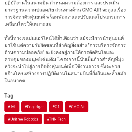
ปฏิบัติงานในสนามบิน กำหนดความต้องการ และประเมิน
มาตรฐานความปลอดภัย ส่วนทางด้าน GMO AIR จะดูแลเรื่อง
การจัดหาตัวหุ่นยนต์ พร้อมพัฒนาและปรับแต่งโปรแกรมการ
เคลื่อนไหวให้เหมาะสม
ทั้งนี้ทางเจแปนแอร์ไลน์ได้ย้ำเตือนว่า แม้จะมีการนำหุ่นยนต์
มาใช้ แต่ความรับผิดชอบที่สำคัญยิ่งอย่าง "การบริหารจัดการ
ด้านความปลอดภัย" จะยังคงอยู่ภายใต้การตัดสินใจและ
ควบคุมของมนุษย์เช่นเดิม โครงการนี้นับเป็นก้าวสำคัญที่มุ่ง
หวังจะนำไปสู่การติดตั้งหุ่นยนต์เพื่อใช้งานถาวร ซึ่งจะช่วย
สร้างโครงสร้างการปฏิบัติงานในสนามบินที่ยั่งยืนและล้ำสมัย
ในอนาคต
Tag
#
JAL
#
Engadget
#
G1
#
GMO Air
#
Unitree Robotics
#
TNN Tech