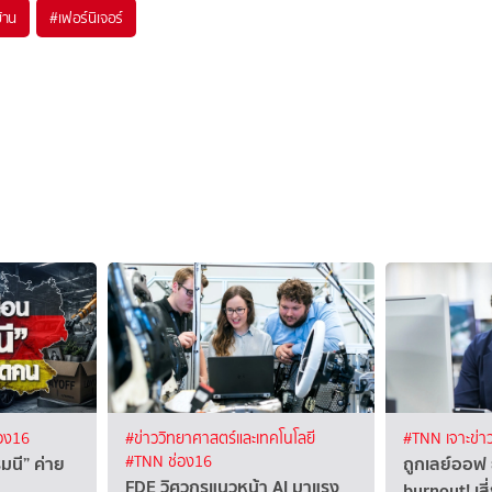
้าน
#
เฟอร์นิเจอร์
อง16
#ข่าววิทยาศาสตร์และเทคโนโลยี
#TNN เจาะข่า
นี” ค่าย
ถูกเลย์ออฟ ย
#TNN ช่อง16
FDE วิศวกรแนวหน้า AI มาแรง
burnout! เส