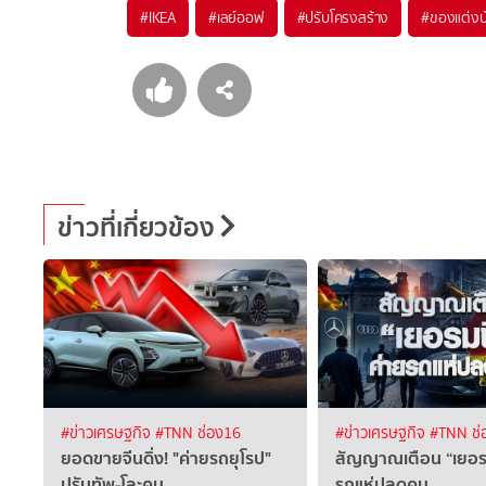
#
IKEA
#
เลย์ออฟ
#
ปรับโครงสร้าง
#
ของแต่งบ
ข่าวที่เกี่ยวข้อง
#ข่าวเศรษฐกิจ
#TNN ช่อง16
#ข่าวเศรษฐกิจ
#TNN ช่
ยอดขายจีนดิ่ง! "ค่ายรถยุโรป"
สัญญาณเตือน “เยอรม
ปรับทัพ-โละคน
รถแห่ปลดคน