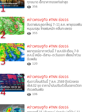
ทุกขนาด เช็กราคาทองแท่งล่าสุด
1
356
#ข่าวเศรษฐกิจ
#TNN ช่อง16
จับตาฝนระลอกใหญ่ 7–11 ส.ค. พายุดอลฟิน
หนุนมรสุม ไทยฝนหนัก-คลื่นทะเลแรง
2
355
#ข่าวเศรษฐกิจ
#TNN ช่อง16
พยากรณ์อากาศวันนี้ 7 ส.ค.69 เตือน 7-9
ส.ค.นี้ เหนือ–อีสาน–ตะวันออก เสี่ยงน้ำท่วม
3
ฉับพลัน
120
#ข่าวเศรษฐกิจ
#TNN ช่อง16
หุ้นดาวโจนส์วันนี้ 7 ส.ค. 2569 ปิดร่วงแรง
464.02 จุด ราคาน้ำมันปรับตัวขึ้นตลาดวิตก
4
กังวลเงินเฟ้อ
106
#ข่าวเศรษฐกิจ
#TNN ช่อง16