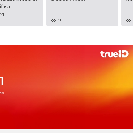
์ไวรัล
ng
21