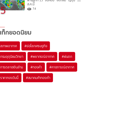
พายุลูกที่ 15 “จันหอม” จ่อถล่ม “ญี่ปุ่น” 11
ส.ค.นี้
5
74
แท็กยอดนิยม
#
สภาพอากาศ
#
ย่อโลกเศรษฐกิจ
#
กรมอุตุนิยมวิทยา
#
พยากรณ์อากาศ
#
ฝนตก
#
การตลาดเงินล้าน
#
ทองคำ
#
คาดการณ์อากาศ
#
ราคาทองวันนี้
#
สมาคมค้าทองคำ