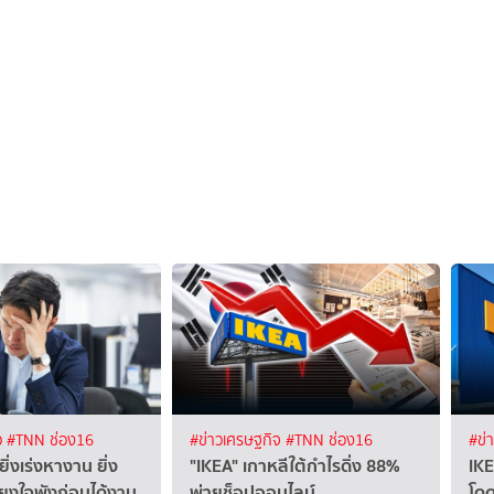
ว
#TNN ช่อง16
#ข่าวเศรษฐกิจ
#TNN ช่อง16
#ข่
ิ่งเร่งหางาน ยิ่ง
"IKEA" เกาหลีใต้กำไรดิ่ง 88%
IKE
ี่ยงใจพังก่อนได้งาน
พ่ายช็อปออนไลน์
โดด