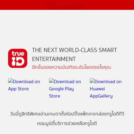
THE NEXT WORLD-CLASS SMART
ENTERTAINMENT
อีกขั้นของความบันเทิงระดับโลกตรงใจคุณ
วันนี้
ดู
สิทธิพิเศษ
อ่าน
เกม
ตาตั้ง
ช้อปปิ้ง
แพ็กเกจ
กล่องทรูไอดีทีวี
คอมมูนิตี้
บริการช่วยเหลือทรูไอดี