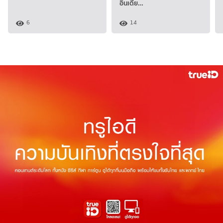
อินเดีย…
6
14