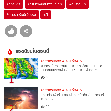
#
สิทธิบัตร
#
กรมทรัพย์สินทางปัญญา
#
สินค้าละเมิด
#
อรมน ทรัพย์ทวีธรรม
#
AI
ยอดนิยมในตอนนี้
#ข่าวเศรษฐกิจ
#TNN ช่อง16
พยากรณ์อากาศวันนี้ 10 ส.ค.69 เตือน 10-11 ส.ค.
ไทยตอนบนระวังฝนหนัก 12-15 ส.ค. ฝนลดลง
1
88
#ข่าวเศรษฐกิจ
#TNN ช่อง16
อุตุฯ เตือนพื้นที่เสี่ยงภัยฝนตกหนักถึงหนักมากวันที่
10 ส.ค. 69
2
33