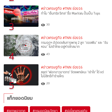
#ข่าวเศรษฐกิจ
#TNN ช่อง16
ทำไม "เซ็นทรัล รีเทล" ซื้อ MaxValu ปั้นเป็น Tops
3
30
#ข่าวเศรษฐกิจ
#TNN ช่อง16
กรมอุตุฯ อัปเดตเส้นทางพายุ 2 ลูก “ดอลฟิน” และ “จัน
หอม” ไม่เข้าไทย-อยู่ห่างไกลมาก
4
43
#ข่าวเศรษฐกิจ
#TNN ช่อง16
หยุด! "ฟอกขาวฆาตกร" จิตแพทย์แนะ "เข้าใจ" ได้ แต่
ไม่มีสิทธิ์ทำร้ายใคร
5
20
แท็กยอดนิยม
#
สภาพอากาศ
#
กรมอุตุนิยมวิทยา
#
ย่อโลกเศรษฐกิจ