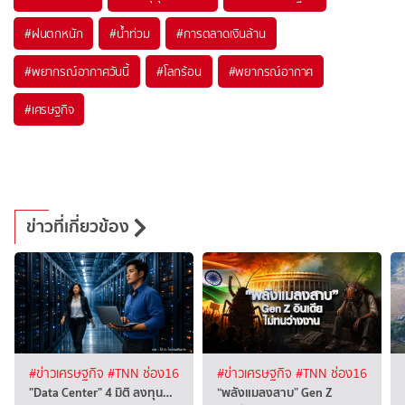
#
ฝนตกหนัก
#
น้ำท่วม
#
การตลาดเงินล้าน
#
พยากรณ์อากาศวันนี้
#
โลกร้อน
#
พยากรณ์อากาศ
#
เศรษฐกิจ
ข่าวที่เกี่ยวข้อง
#ข่าวเศรษฐกิจ
#TNN ช่อง16
#ข่าวเศรษฐกิจ
#TNN ช่อง16
"Data Center" 4 มิติ ลงทุน…
“พลังแมลงสาบ” Gen Z