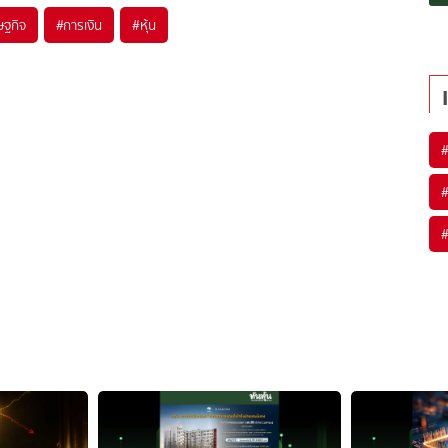
ษฐกิจ
#
การเงิน
#
หุ้น