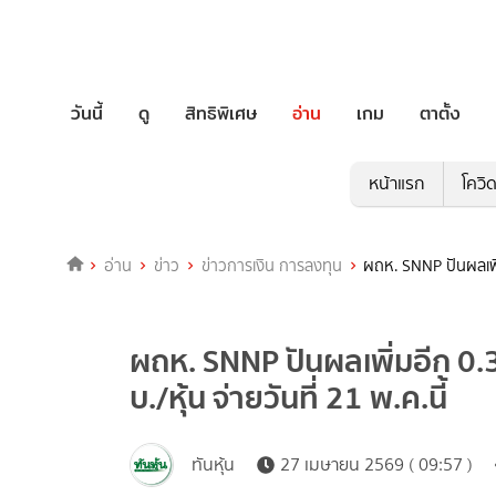
วันนี้
ดู
สิทธิพิเศษ
อ่าน
เกม
ตาตั้ง
หน้าแรก
โควิ
อ่าน
ข่าว
ข่าวการเงิน การลงทุน
ผถห. SNNP ปันผลเพิ่ม
ผถห. SNNP ปันผลเพิ่มอีก 0.
บ./หุ้น จ่ายวันที่ 21 พ.ค.นี้
ทันหุ้น
27 เมษายน 2569 ( 09:57 )