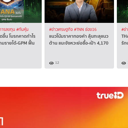
 การลงทุน
#ทันหุ้น
#ข่าวเศรษฐกิจ
#TNN ช่อง16
#ข่
ีดขึ้น โบรกคาดกำไร
แนวโน้มราคาทองคำ ลุ้นทะลุแนว
THA
ามรายได้-GPM ฟื้น
ต้าน แนะจังหวะย่อซื้อ-เป้า 4,170
รั
12