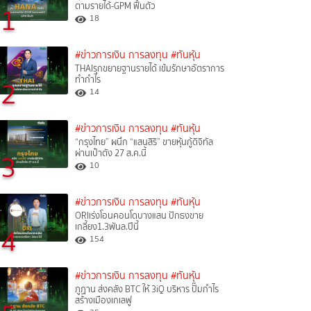
ตามรายได้-GPM ฟื้นตัว
1
18
#ข่าวการเงิน การลงทุน
#ทันหุ้น
THAIรุกขยายฐานรายได้ เข้มรักษาอัตราการ
ทำกำไร
2
14
#ข่าวการเงิน การลงทุน
#ทันหุ้น
“กรุงไทย” ผนึก “แสนสิริ” ขายหุ้นกู้ดิจิทัล
ผ่านเป๋าตัง 27 ส.ค.นี้
3
10
#ข่าวการเงิน การลงทุน
#ทันหุ้น
ORIเร่งโอนคอนโดบางแสน ปักธงขาย
เกลี้ยง1.3พันล.ปีนี้
4
154
#ข่าวการเงิน การลงทุน
#ทันหุ้น
ภูฏาน ส่งคลัง BTC ให้ 3iQ บริหาร ปั๊มกำไร
สร้างเมืองเกเลฟู