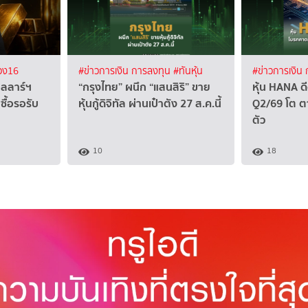
อง16
#ข่าวการเงิน การลงทุน
#ทันหุ้น
#ข่าวการเงิน
ลลาร์ฯ
“กรุงไทย” ผนึก “แสนสิริ” ขาย
หุ้น HANA ด
ื้อรอรับ
หุ้นกู้ดิจิทัล ผ่านเป๋าตัง 27 ส.ค.นี้
Q2/69 โต ต
ตัว
10
18