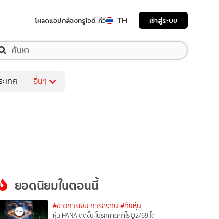
TH
เข้าสู่ระบบ
โหลดแอป
กล่องทรูไอดี ทีวี
ระเทศ
อื่นๆ
ยอดนิยมในตอนนี้
#ข่าวการเงิน การลงทุน
#ทันหุ้น
หุ้น HANA ดีดขึ้น โบรกคาดกำไร Q2/69 โต