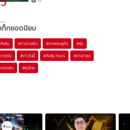
5
25
แท็กยอดนิยม
#
ทันหุ้น
#
ข่าวการเงิน
#
ข่าวเศรษฐกิจ
#
หุ้น
#
การเงิน
#
ข่าววันนี้
#
ทันหุ้น focus
#
ข่าวล่าสุด
#
ตลาดหุ้น
#
หุ้นไทย