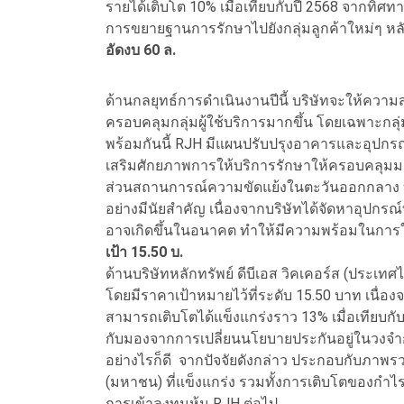
รายได้เติบโต 10% เมื่อเทียบกับปี 2568 จากทิศทา
การขยายฐานการรักษาไปยังกลุ่มลูกค้าใหม่ๆ หลั
อัดงบ
60 ล.
ด้านกลยุทธ์การดำเนินงานปีนี้ บริษัทจะให้ควา
ครอบคลุมกลุ่มผู้ใช้บริการมากขึ้น โดยเฉพาะกลุ
พร้อมกันนี้ RJH มีแผนปรับปรุงอาคารและอุปกรณ์ต่
เสริมศักยภาพการให้บริการรักษาให้ครอบคลุมมา
ส่วนสถานการณ์ความขัดแย้งในตะวันออกกลาง บร
อย่างมีนัยสำคัญ เนื่องจากบริษัทได้จัดหาอุปกรณ์
อาจเกิดขึ้นในอนาคต ทำให้มีความพร้อมในการให้บ
เป้า
15.50 บ.
ด้านบริษัทหลักทรัพย์ ดีบีเอส วิคเคอร์ส (ประเทศไ
โดยมีราคาเป้าหมายไว้ที่ระดับ 15.50 บาท เนื่
สามารถเติบโตได้แข็งแกร่งราว 13% เมื่อเทียบกั
กับมองจากการเปลี่ยนนโยบายประกันอยู่ในวงจำ
อย่างไรก็ดี จากปัจจัยดังกล่าว ประกอบกับภาพ
(มหาชน) ที่แข็งแกร่ง รวมทั้งการเติบโตของกำไรท
การเข้าลงทุนหุ้น RJH ต่อไป