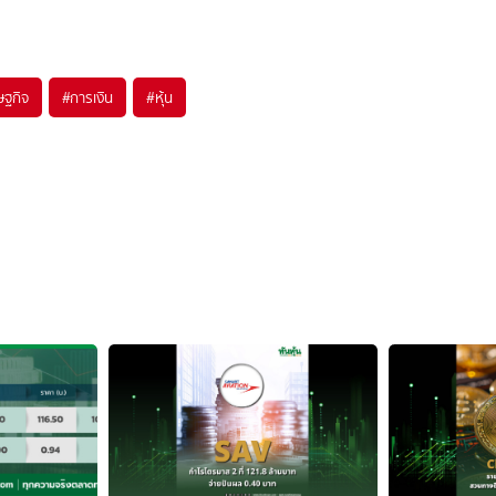
ษฐกิจ
#
การเงิน
#
หุ้น