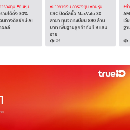
 การลงทุน
#ทันหุ้น
#ข่าวการเงิน การลงทุน
#ทันหุ้น
#ข่
รายได้ดิ่ง 30%
CRC ปิดดีลซื้อ MaxValu 30
AM
วนทางดีลยักษ์ AI
สาขา ทุนจดทะเบียน 890 ล้าน
เวี
ดอลล์
บาท เพิ่มฐานลูกค้าทันที 9 แสน
ฐา
ราย
24