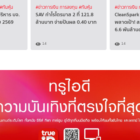
#ทันหุ้น
#ข่าวการเงิน การลงทุน
#ทันหุ้น
#ข่าวการเงิน
บริหาร บจ.
SAV กำไรไตรมาส 2 ที่ 121.8
CleanSpark 
คม 2569
ล้านบาท จ่ายปันผล 0.40 บาท
พลาดเป้า! ส
6.6 พันล้าน
14
14