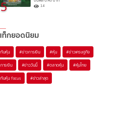
ปันผล 0.40 บาท
5
14
แท็กยอดนิยม
#
ทันหุ้น
#
ข่าวการเงิน
#
หุ้น
#
ข่าวเศรษฐกิจ
#
การเงิน
#
ข่าววันนี้
#
ตลาดหุ้น
#
หุ้นไทย
#
ทันหุ้น focus
#
ข่าวล่าสุด