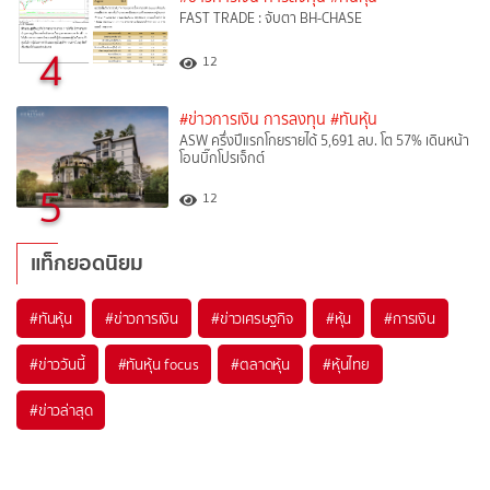
FAST TRADE : จับตา BH-CHASE
4
12
#ข่าวการเงิน การลงทุน
#ทันหุ้น
ASW ครึ่งปีแรกโกยรายได้ 5,691 ลบ. โต 57% เดินหน้า
โอนบิ๊กโปรเจ็กต์
5
12
แท็กยอดนิยม
#
ทันหุ้น
#
ข่าวการเงิน
#
ข่าวเศรษฐกิจ
#
หุ้น
#
การเงิน
#
ข่าววันนี้
#
ทันหุ้น focus
#
ตลาดหุ้น
#
หุ้นไทย
#
ข่าวล่าสุด