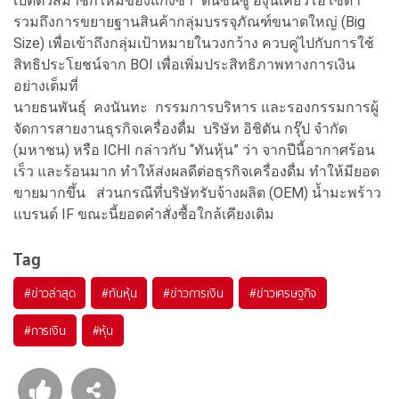
เปิดตัวสมาชิกใหม่ของแก๊งซ่า "ตันซันซู องุ่นเคียวโฮโซดา"
รวมถึงการขยายฐานสินค้ากลุ่มบรรจุภัณฑ์ขนาดใหญ่ (Big
Size) เพื่อเข้าถึงกลุ่มเป้าหมายในวงกว้าง ควบคู่ไปกับการใช้
สิทธิประโยชน์จาก BOI เพื่อเพิ่มประสิทธิภาพทางการเงิน
อย่างเต็มที่
นายธนพันธุ์ คงนันทะ กรรมการบริหาร และรองกรรมการผู้
จัดการสายงานธุรกิจเครื่องดื่ม บริษัท อิชิตัน กรุ๊ป จำกัด
(มหาชน) หรือ ICHI กล่าวกับ “ทันหุ้น” ว่า จากปีนี้อากาศร้อน
เร็ว และร้อนมาก ทำให้ส่งผลดีต่อธุรกิจเครื่องดื่ม ทำให้มียอด
ขายมากขึ้น ส่วนกรณีที่บริษัทรับจ้างผลิต (OEM) น้ำมะพร้าว
แบรนด์ IF ขณะนี้ยอดคำสั่งซื้อใกล้เคียงเดิม
Tag
#
ข่าวล่าสุด
#
ทันหุ้น
#
ข่าวการเงิน
#
ข่าวเศรษฐกิจ
#
การเงิน
#
หุ้น