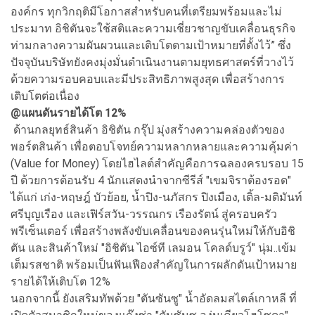
องค์กร ทุกวิกฤติมีโอกาสสำหรับคนที่เตรียมพร้อมและไม่
ประมาท อิชิตันจะใช้สติและความเชี่ยวชาญขับเคลื่อนธุรกิจ
ท่ามกลางความผันผวนและเติบโตตามเป้าหมายที่ตั้งไว้” ซึ่ง
ปัจจุบันบริษัทยังคงมุ่งมั่นดำเนินงานตามยุทธศาสตร์ที่วางไว้
ด้วยความรอบคอบและมีประสิทธิภาพสูงสุด เพื่อสร้างการ
เติบโตต่อเนื่อง
@แผนดันรายได้โต 12%
ด้านกลยุทธ์สินค้า อิชิตัน กรุ๊ป มุ่งสร้างความคล่องตัวของ
พอร์ตสินค้า เพื่อตอบโจทย์ความหลากหลายและความคุ้มค่า
(Value for Money) โดยไฮไลต์สำคัญคือการฉลองครบรอบ 15
ปี ด้วยการต้อนรับ 4 นักแสดงนำจากซีรีส์ "เขมจิราต้องรอด"
ได้แก่ เก่ง-หฤษฎ์ บัวย้อย, น้ำปิง-นภัสกร ปิงเมือง, เติ้ล-มติมันท์
ศรีบุญเรือง และเฟิร์สวัน-วรรณกร เรืองรัตน์ สู่ครอบครัว
พรีเซ็นเตอร์ เพื่อสร้างพลังขับเคลื่อนของคนรุ่นใหม่ให้กับอิชิ
ตัน และสินค้าใหม่ "อิชิตัน ไอซ์ที เลมอน โคลด์บรูว์" นุ่ม..เข้ม
เต็มรสชาติ พร้อมเป็นฟันเฟืองสำคัญในการผลักดันเป้าหมาย
รายได้ให้เติบโต 12%
นอกจากนี้ ยังเสริมทัพด้วย "ตันซันซู" น้ำอัดลมสไตล์เกาหลี ที่