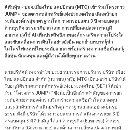
#ทันหุ้น - บมจ.เมืองไทย แคปปิตอล (MTC) เข้าร่วมโครงการ
JUMP+ ของตลาดหลักทรัพย์แห่งประเทศไทย เดินหน้ายก
ระดับองค์กรสู่มาตรฐานโลก วางกรอบแผน 3 ปี ครอบคลุม
ด้านธุรกิจ ธรรมาภิบาล และ การเปลี่ยนแปลงสภาพภูมิ
อากาศ
มุ่งใช้ AI เพิ่มประสิทธิภาพองค์กร เสริมความโปร่งใส
และขับเคลื่อนการเติบโตอย่างยั่งยืน ตอกย้ำบทบาทผู้นำ
ไมโครไฟแนนซ์ไทยระดับสากล พร้อมสร้างความเชื่อมั่นแก่ผู้
ถือหุ้น นักลงทุน และผู้มีส่วนได้เสียทุกภาคส่วน
นายปริทัศน์ เพชรอำไพ ประธานกรรมการบริหาร บริษัท เมือง
ไทย แคปปิตอล จำกัด (มหาชน) หรือ MTC เปิดเผยว่า บริษัทได้
รับอนุมัติจากตลาดหลักทรัพย์แห่งประเทศไทย (SET) ให้เข้า
ร่วม “โครงการ JUMP+” ซึ่งนับเป็นอีกก้าวสำคัญของการยก
ระดับศักยภาพองค์กร เสริมสร้างความเชื่อมั่นในตลาดทุน
และผลักดันการดำเนินธุรกิจสู่มาตรฐานสากลอย่างเป็นรูป
ธรรม ทั้งนี้ บริษัทได้วางกรอบแผนการดำเนินงานระยะ 3 ปี
ครอบคลุม 3 มิติสำคัญ ได้แก่ ด้านธุรกิจ (Business) ด้านธร
รมาภิบาล (Governance) และด้านการเปลี่ยนแปลงสภาพภูมิ