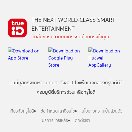
THE NEXT WORLD-CLASS SMART
ENTERTAINMENT
อีกขั้นของความบันเทิงระดับโลกตรงใจคุณ
วันนี้
ดู
สิทธิพิเศษ
อ่าน
เกม
ตาตั้ง
ช้อปปิ้ง
แพ็กเกจ
กล่องทรูไอดีทีวี
คอมมูนิตี้
บริการช่วยเหลือทรูไอดี
เกี่ยวกับทรูไอดี
ข้อกำหนดและเงื่อนไข
นโยบายความเป็นส่วนตัว
บริการช่วยเหลือ
ติดต่อเรา