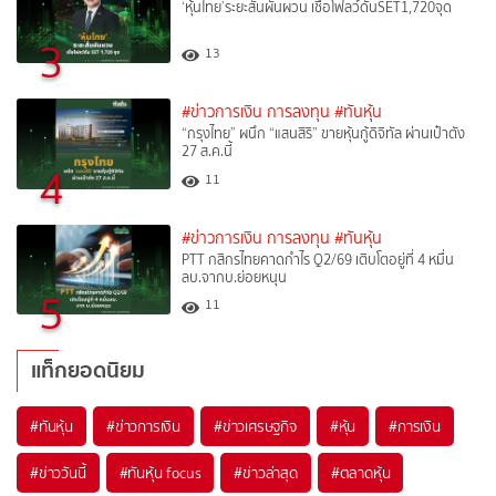
‘หุ้นไทย’ระยะสั้นผันผวน เชื่อโฟลว์ดันSET1,720จุด
3
13
#ข่าวการเงิน การลงทุน
#ทันหุ้น
“กรุงไทย” ผนึก “แสนสิริ” ขายหุ้นกู้ดิจิทัล ผ่านเป๋าตัง
27 ส.ค.นี้
4
11
#ข่าวการเงิน การลงทุน
#ทันหุ้น
PTT กสิกรไทยคาดกำไร Q2/69 เติบโตอยู่ที่ 4 หมื่น
ลบ.จากบ.ย่อยหนุน
5
11
แท็กยอดนิยม
#
ทันหุ้น
#
ข่าวการเงิน
#
ข่าวเศรษฐกิจ
#
หุ้น
#
การเงิน
#
ข่าววันนี้
#
ทันหุ้น focus
#
ข่าวล่าสุด
#
ตลาดหุ้น