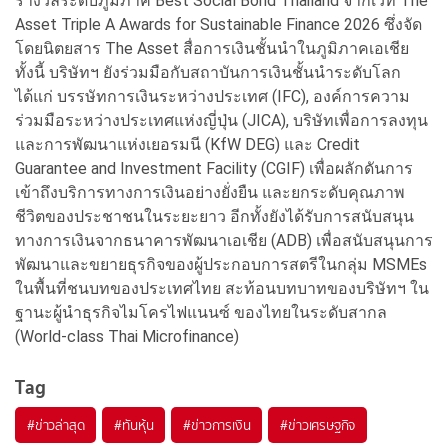
รางวัลระดับภูมิภาค Best Social Bond Thailand จากเวที The
Asset Triple A Awards for Sustainable Finance 2026 ซึ่งจัด
โดยนิตยสาร The Asset สื่อการเงินชั้นนำในภูมิภาคเอเชีย
ทั้งนี้ บริษัทฯ ยังร่วมมือกับสถาบันการเงินชั้นนำระดับโลก
ได้แก่ บรรษัทการเงินระหว่างประเทศ (IFC), องค์การความ
ร่วมมือระหว่างประเทศแห่งญี่ปุ่น (JICA), บริษัทเพื่อการลงทุน
และการพัฒนาแห่งเยอรมนี (KfW DEG) และ Credit
Guarantee and Investment Facility (CGIF) เพื่อผลักดันการ
เข้าถึงบริการทางการเงินอย่างยั่งยืน และยกระดับคุณภาพ
ชีวิตของประชาชนในระยะยาว อีกทั้งยังได้รับการสนับสนุน
ทางการเงินจากธนาคารพัฒนาเอเชีย (ADB) เพื่อสนับสนุนการ
พัฒนาและขยายธุรกิจของผู้ประกอบการสตรีในกลุ่ม MSMEs
ในพื้นที่ชนบทของประเทศไทย สะท้อนบทบาทของบริษัทฯ ใน
ฐานะผู้นำธุรกิจไมโครไฟแนนซ์ ของไทยในระดับสากล
(World-class Thai Microfinance)
Tag
#
ข่าวล่าสุด
#
ทันหุ้น
#
ข่าวการเงิน
#
ข่าวเศรษฐกิจ