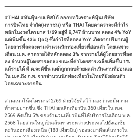
#THAI #ทันหุ้น-บล.ทิสโก้ ออกบทวิเคราะห์หุ้นบริษัท
การบินไทย จำกัด(มหาชน) หรือ THAI โดยคาดว่าจะมีกำไร
หลักในงวดไตรมาส 1/69 อยู่ที่ 9,747 ล้านบาท ลดลง 4% YoY
แต่เพิ่มขึ้น 43% QoQ ซึ่งกำไรที่ลดลง YoY เกิดจากปริมาณผู้
โดยสารที่ลดลงตามจำนวนนักท่องเที่ยวที่อ่อนตัว โดยเฉพาะ
เดือน ม.ค. คาดรายได้หลักลดลง 3% จากรายได้ผู้โดยสารที่ลด
ลง จำนวนผู้โดยสารลดลง ขณะที่ค่าโดยสารเฉลี่ยเพิ่มขึ้น 1%
แม้รายได้ มี.ค.จะดีขึ้น แต่ก็ถูกกลบด้วยผลดำเนินงานที่อ่อนแอ
ใน ม.ค.ถึง ก.พ. จากจำนวนนักท่องเที่ยวในไทยที่ยังอ่อนตัว
โดยเฉพาะจากจีน
ส่วนแนวโน้มไตรมาส 2/69 ฝ่ายวิจัยทิสโก้ มองว่าจะมีความ
ท้าทายมากขึ้น ซึ่ง THAI ยกเลิกเที่ยวบิน 360 เที่ยวใน พ.ค.
2569 คิดเป็น 5% ของจำนวนเที่ยวบินที่ให้บริการในเดือน พ.ค.
2568 โดยส่วนใหญ่เป็นเส้นทางระหว่างประเทสไปยังเอเซีย
ตะวันออกเฉียงเหนือ (188 เที่ยวบิน) รองลงมาคือเส้นทางใน