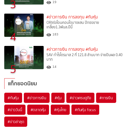
3
19
#ข่าวการเงิน การลงทุน
#ทันหุ้น
ORIเร่งโอนคอนโดบางแสน ปักธงขาย
เกลี้ยง1.3พันล.ปีนี้
4
183
#ข่าวการเงิน การลงทุน
#ทันหุ้น
SAV กำไรไตรมาส 2 ที่ 121.8 ล้านบาท จ่ายปันผล 0.40
บาท
5
14
แท็กยอดนิยม
#
ทันหุ้น
#
ข่าวการเงิน
#
หุ้น
#
ข่าวเศรษฐกิจ
#
การเงิน
#
ข่าววันนี้
#
ตลาดหุ้น
#
หุ้นไทย
#
ทันหุ้น focus
#
ข่าวล่าสุด