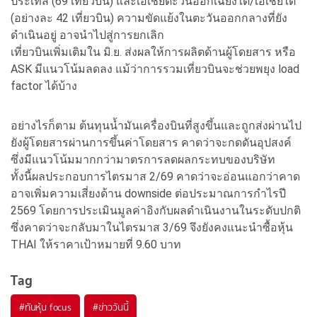
ประเทส (69 เที่ยวบิน) และเอเชียตะวันออกเฉียงใต้/เอเชียใต้
(อย่างละ 42 เที่ยวบิน) ความขัดแย้งในตะวันออกกลางที่ยัง
ดำเนินอยู่ อาจนำไปสู่การยกเลิก
เที่ยวบินเพิ่มเติมใน มิ.ย. ส่งผลให้การผลิตด้านผู้โดยสาร หรือ
ASK มีแนวโน้มลดลง แม้ว่าการรวมเที่ยวบินจะช่วยพยุง load
factor ได้บ้าง
อย่างไรก็ตาม ต้นทุนน้ำมันเครื่องบินที่สูงขึ้นและถูกส่งผ่านไป
ยังผู้โดยสารผ่านการขึ้นค่าโดยสาร คาดว่าจะกดดันอุปสงค์
ซึ่งมีแนวโน้มมากกว่ามาตรการลดผลกระทบของบริษัท
ทั้งนี้ผลประกอบการไตรมาส 2/69 คาดว่าจะอ่อนแอกว่าคาด
อาจเพิ่มความเสี่ยงด้าน downside ต่อประมาณการกำไรปี
2569 โดยการประเมินมูลค่าอิงกับผลดำเนินงานในระดับปกติ
ซึ่งคาดว่าจะกลับมาในไตรมาส 3/69 จึงยังคงแนะนำซื้อหุ้น
THAI ให้ราคาเป้าหมายที่ 9.60 บาท
Tag
#
ทันหุ้น focus
#
ข่าววันนี้