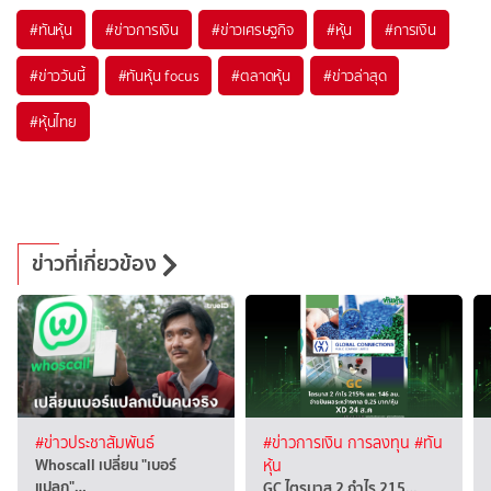
#
ทันหุ้น
#
ข่าวการเงิน
#
ข่าวเศรษฐกิจ
#
หุ้น
#
การเงิน
#
ข่าววันนี้
#
ทันหุ้น focus
#
ตลาดหุ้น
#
ข่าวล่าสุด
#
หุ้นไทย
ข่าวที่เกี่ยวข้อง
#ข่าวประชาสัมพันธ์
#ข่าวการเงิน การลงทุน
#ทัน
Whoscall เปลี่ยน "เบอร์
หุ้น
แปลก"…
GC ไตรมาส 2 กำไร 215…