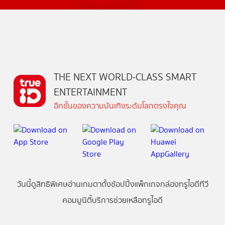
THE NEXT WORLD-CLASS SMART
ENTERTAINMENT
อีกขั้นของความบันเทิงระดับโลกตรงใจคุณ
วันนี้
ดู
สิทธิพิเศษ
อ่าน
เกม
ตาตั้ง
ช้อปปิ้ง
แพ็กเกจ
กล่องทรูไอดีทีวี
คอมมูนิตี้
บริการช่วยเหลือทรูไอดี