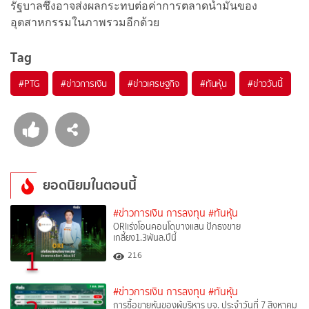
รัฐบาลซึ่งอาจส่งผลกระทบต่อค่าการตลาดน้ำมันของ
อุตสาหกรรมในภาพรวมอีกด้วย
Tag
#
PTG
#
ข่าวการเงิน
#
ข่าวเศรษฐกิจ
#
ทันหุ้น
#
ข่าววันนี้
ยอดนิยมในตอนนี้
#ข่าวการเงิน การลงทุน
#ทันหุ้น
ORIเร่งโอนคอนโดบางแสน ปักธงขาย
เกลี้ยง1.3พันล.ปีนี้
1
216
#ข่าวการเงิน การลงทุน
#ทันหุ้น
การซื้อขายหุ้นของผู้บริหาร บจ. ประจำวันที่ 7 สิงหาคม