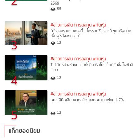
2
2569
55
#ข่าวการเงิน การลงทุน
#ทันหุ้น
“ถ้าสงครามจบพรุ่งนี้… ใครรวย?” เจาะ 3 ขุมทรัพย์ยุค
‘ฟื้นฟูหลังสงคราม’
3
12
#ข่าวการเงิน การลงทุน
#ทันหุ้น
TLIเดินหน้าสร้างความยั่งยืน เริ่มโปรเจ็กต์จัดซื้อไฟฟ้าสี
เขียว
4
12
#ข่าวการเงิน การลงทุน
#ทันหุ้น
กบข.ฝีมือเฉียบขาดสร้างผลตอบแทนพุ่งกว่า7%
5
12
แท็กยอดนิยม