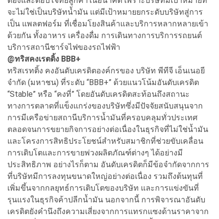
ต้องและตอบโจทย์ลูกค้าในอนาคต เพราะบริษัทมีเป้าหมายที่
จะไม่ใช่เป็นบริษัทน้ำมัน แต่มีเป้าหมายยกระดับบริษัทสู่การ
เป็น แพลตฟอร์ม ที่เชื่อมโยงสินค้าและบริการหลากหลายเข้า
ด้วยกัน ทั้งอาหาร เครื่องดื่ม การเดินทางการบริการรถยนต์
บริการสถานีชาร์จไฟของรถไฟฟ้า
@ทริสคงเรตติ้ง BBB+
ทริสเรทติ้ง คงอันดับเครดิตองค์กรของ บริษัท พีทีจี เอ็นเนอยี
จำกัด (มหาชน) ที่ระดับ “BBB+” ด้วยแนวโน้มอันดับเครดิต
“Stable” หรือ “คงที่” โดยอันดับเครดิตสะท้อนถึงสถานะ
ทางการตลาดที่แข็งแกร่งของบริษัทซึ่งมีปัจจัยสนับสนุนจาก
การมีเครือข่ายสถานีบริการน้ำมันที่ครอบคลุมทั่วประเทศ
ตลอดจนการขยายกิจการอย่างต่อเนื่องในธุรกิจที่ไม่ใช่น้ำมัน
และโครงการสิทธิประโยชน์สำหรับสมาชิกที่ช่วยขับเคลื่อน
การเติบโตและการขายพ่วงผลิตภัณฑ์ต่างๆ ได้อย่างมี
ประสิทธิภาพ อย่างไรก็ตาม อันดับเครดิตก็มีข้อจำกัดจากการ
ที่บริษัทมีการลงทุนขนาดใหญ่อย่างต่อเนื่อง รวมถึงต้นทุนที่
เพิ่มขึ้นจากกลยุทธ์การเติบโตของบริษัท และการแข่งขันที่
รุนแรงในธุรกิจค้าปลีกน้ำมัน นอกจากนี้ การพิจารณาอันดับ
เครดิตยังคำนึงถึงความเสี่ยงจากการแทรกแซงด้านราคาจาก