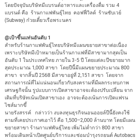
โดยปัจจุบันบริษัทมีแบรนด์อาหารและเครื่องดื่ม รวม 4
แบรนด์ คือ ร้านกาแฟพันธุ์ไทย คอฟฟี่วิลด์ ร้านซับเวย์
(Subway) ก๋วยเตี๋ยวเรือพระนคร
@เป้าขึ้นแท่นอันดับ 1
สำหรับร้านกาแฟพันธุ์ไทยบริษัทมีแผนขยายสาขาต่อเนื่อง
เพราะบริษัทมีเป้าหมายเป็นร้านกาแฟที่มีสาขามากสุดเป็น
อันดับ 1 ในประเทศไทย ภายใน 3-5 ปี โดยแต่ละปีขยายมาก
สุดประมาณ 1,000 สาขา โดยปีนี้มีแผนขยายประมาณ 800
สาขา จากสิ้นปี 2568 มีสาขาอยู่ที่ 2,151 สาขา โดยจาก
สถานการณ์ที่ไม่แน่นอนเกี่ยวกับสงครามที่มีผลกระทบภาพ
เศรษฐกิจนั้น รูปแบบการเปิดสาขาอาจจะต้องปรับเปลี่ยน จาก
เดิมที่บริษัทเน้นเปิดสาขาเอง อาจจะต้องเน้นการเปิดแฟรน
ไชส์มากขึ้
นายรังสรรค์ กล่าวว่า งบลงทุนธุรกิจนอนออยล์ปีนี้ยังคงใช้
ตามที่เคยประกาศเอาไว้ คือ 1,500–2,000 ล้านบาท โดยมีแผน
ขยายสาขา ร้านกาแฟพันธุ์ไทย เพิ่มไม่ต่ำกว่า 800 สาขา
พร้อมเดินหน้าเปิดศูนย์บริการและซ่อมบำรุงรถยนต์ Autobacs