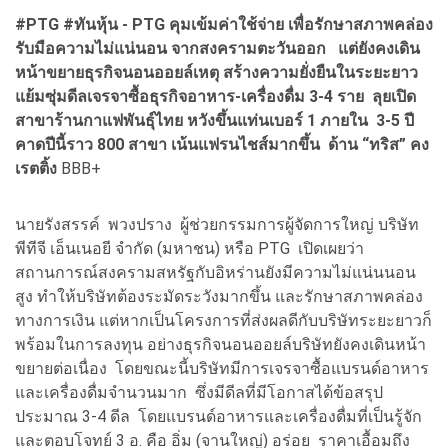
#PTG #ทันหุ้น - PTG คุมเข้มค่าใช้จ่าย เพื่อรักษาสภาพคล่อง
รับมือความไม่แน่นอน จากสงครามตะวันออก แต่ยังคงเดิน
หน้าขยายธุรกิจนอนออยล์เหตุ สร้างความยั่งยืนในระยะยาว
แย้มซุ่มดีลเจรจาซื้อธุรกิจอาหาร-เครื่องดื่ม 3-4 ราย ลุยเปิด
สาขาร้านกาแฟ
พันธุ์ไทย หวังขึ้นแท่นเบอร์
1 ภายใน 3-5 ปี
คาดปีนี้ราว 800 สาขา เน้นแฟรนไชส์มากขึ้น ด้าน “ทริส” คง
เรตติ้ง
BBB+
นายรังสรรค์ พวงปราง ผู้ช่วยกรรมการผู้จัดการใหญ่ บริษัท
พีทีจี เอ็นเนอยี จำกัด (มหาชน) หรือ PTG เปิดเผยว่า
สถานการณ์สงครามสหรัฐกับอิหร่านยังมีความไม่แน่นนอน
สูง ทำให้บริษัทต้องระมัดระวังมากขึ้น และรักษาสภาพคล่อง
ทางการเงิน แต่หากเป็นโครงการที่ส่งผลดีกับบริษัทระยะยาวก็
พร้อมในการลงทุน อย่างธุรกิจนอนออยล์บริษัทยังคงเดินหน้า
ขยายต่อเนื่อง โดยขณะนี้บริษัทมีการเจรจาซื้อแบรนด์อาหาร
และเครื่องดื่มจำนวนมาก ซึ่งมีดีลที่มีโอกาสได้ข้อสรุป
ประมาณ 3-4 ดีล โดยแบรนด์อาหารและเครื่องดื่มที่เป็นรู้จัก
และตอบโจทย์ 3 อ. คือ อิ่ม (จานใหญ่) อร่อย ราคาเอื้อมถึง