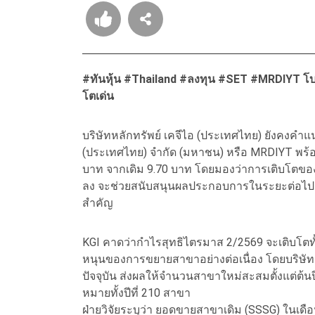
#ทันหุ้น #Thailand #ลงทุน #SET #MRDIYT โบรก
โตเด่น
บริษัทหลักทรัพย์ เคจีไอ (ประเทศไทย) ยังคงคำแนะนำ
(ประเทศไทย) จำกัด (มหาชน) หรือ MRDIYT พร้อมป
บาท จากเดิม 9.70 บาท โดยมองว่าการเติบโตของ
ลง จะช่วยสนับสนุนผลประกอบการในระยะต่อไป แม้
สำคัญ
KGI คาดว่ากำไรสุทธิไตรมาส 2/2569 จะเติบโตทั้
หนุนของการขยายสาขาอย่างต่อเนื่อง โดยบริษ
ปัจจุบัน ส่งผลให้จำนวนสาขาใหม่สะสมตั้งแต่ต้นปี
หมายทั้งปีที่ 210 สาขา
ฝ่ายวิจัยระบุว่า ยอดขายสาขาเดิม (SSSG) ในเด