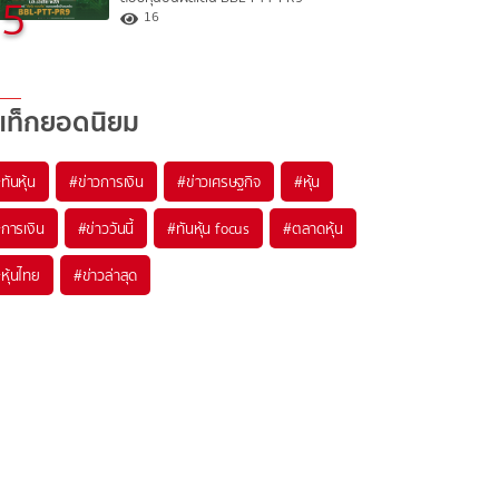
5
16
แท็กยอดนิยม
#
ทันหุ้น
#
ข่าวการเงิน
#
ข่าวเศรษฐกิจ
#
หุ้น
#
การเงิน
#
ข่าววันนี้
#
ทันหุ้น focus
#
ตลาดหุ้น
#
หุ้นไทย
#
ข่าวล่าสุด