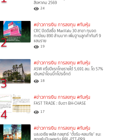
สิงหาคม 2569
24
#ข่าวการเงิน การลงทุน
#ทันหุ้น
CRC ปิดดีลซื้อ MaxValu 30 สาขา ทุนจด
ทะเบียน 890 ล้านบาท เพิ่มฐานลูกค้าทันที 9
2
แสนราย
19
#ข่าวการเงิน การลงทุน
#ทันหุ้น
ASW ครึ่งปีแรกโกยรายได้ 5,691 ลบ. โต 57%
เดินหน้าโอนบิ๊กโปรเจ็กต์
3
18
#ข่าวการเงิน การลงทุน
#ทันหุ้น
FAST TRADE : จับตา BH-CHASE
4
17
#ข่าวการเงิน การลงทุน
#ทันหุ้น
บล.เอเซีย พลัส กลยุทธ์ “ตั้งรับ-หลบภัย” แนะ
สอยหุ้นปันผลเด่น BBL-PTT-PR9