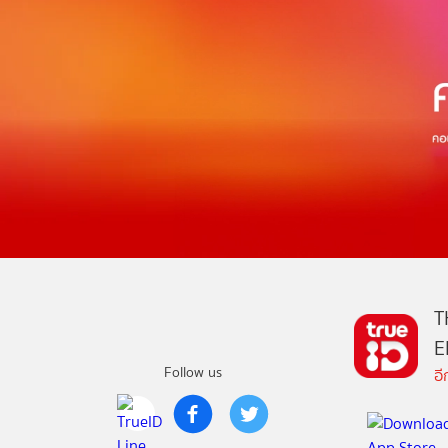
T
E
Follow us
อ