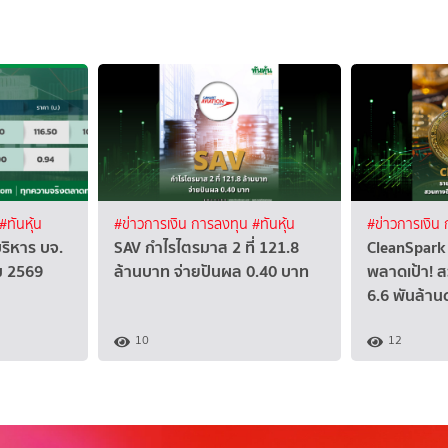
#ทันหุ้น
#ข่าวการเงิน การลงทุน
#ทันหุ้น
#ข่าวการเงิน
บริหาร บจ.
SAV กำไรไตรมาส 2 ที่ 121.8
CleanSpark 
คม 2569
ล้านบาท จ่ายปันผล 0.40 บาท
พลาดเป้า! ส
6.6 พันล้าน
10
12