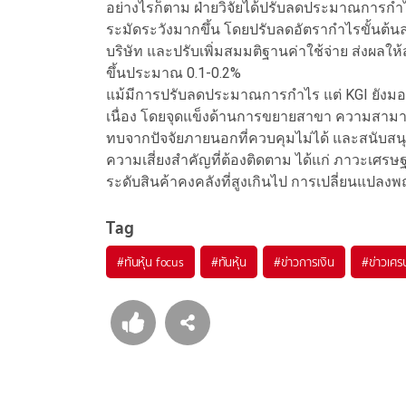
อย่างไรก็ตาม ฝ่ายวิจัยได้ปรับลดประมาณการกำไ
ระมัดระวังมากขึ้น โดยปรับลดอัตรากำไรขั้นต้นล
บริษัท และปรับเพิ่มสมมติฐานค่าใช้จ่าย ส่งผลให
ขึ้นประมาณ 0.1-0.2%
แม้มีการปรับลดประมาณการกำไร แต่ KGI ยังมอ
เนื่อง โดยจุดแข็งด้านการขยายสาขา ความสา
ทบจากปัจจัยภายนอกที่ควบคุมไม่ได้ และสนับส
ความเสี่ยงสำคัญที่ต้องติดตาม ได้แก่ ภาวะเศ
ระดับสินค้าคงคลังที่สูงเกินไป การเปลี่ยนแปล
Tag
#
ทันหุ้น focus
#
ทันหุ้น
#
ข่าวการเงิน
#
ข่าวเศร