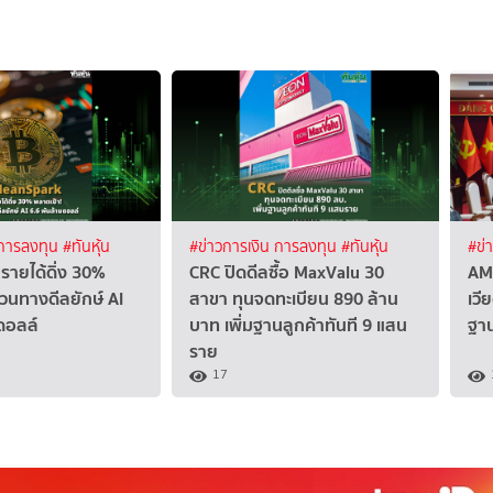
 การลงทุน
#ทันหุ้น
#ข่าวการเงิน การลงทุน
#ทันหุ้น
#ข่
รายได้ดิ่ง 30%
CRC ปิดดีลซื้อ MaxValu 30
AM
วนทางดีลยักษ์ AI
สาขา ทุนจดทะเบียน 890 ล้าน
เวี
ดอลล์
บาท เพิ่มฐานลูกค้าทันที 9 แสน
ฐา
ราย
17