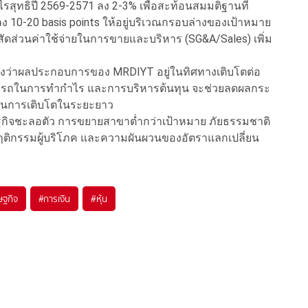
รสุทธิปี 2569-2571 ลง 2-3% เพื่อสะท้อนสมมติฐานที่
ง 10-20 basis points ให้อยู่บริเวณกรอบล่างของเป้าหมาย
้สัดส่วนค่าใช้จ่ายในการขายและบริหาร (SG&A/Sales) เพิ่ม
งว่าผลประกอบการของ MRDIYT อยู่ในทิศทางเติบโตต่อ
มารถในการทำกำไร และการบริหารต้นทุน จะช่วยลดผลกระ
นุนการเติบโตในระยะยาว
รษฐกิจชะลอตัว การขยายสาขาต่ำกว่าเป้าหมาย ภัยธรรมชาติ
งพฤติกรรมผู้บริโภค และความผันผวนของอัตราแลกเปลี่ยน
ษฐกิจ
#
การเงิน
#
หุ้น