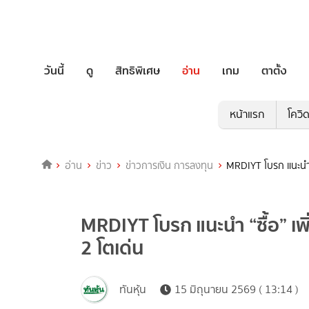
วันนี้
ดู
สิทธิพิเศษ
อ่าน
เกม
ตาตั้ง
หน้าแรก
โควิ
อ่าน
ข่าว
ข่าวการเงิน การลงทุน
MRDIYT โบรก แนะนำ “
MRDIYT โบรก แนะนำ “ซื้อ” เพ
2 โตเด่น
ทันหุ้น
15 มิถุนายน 2569 ( 13:14 )