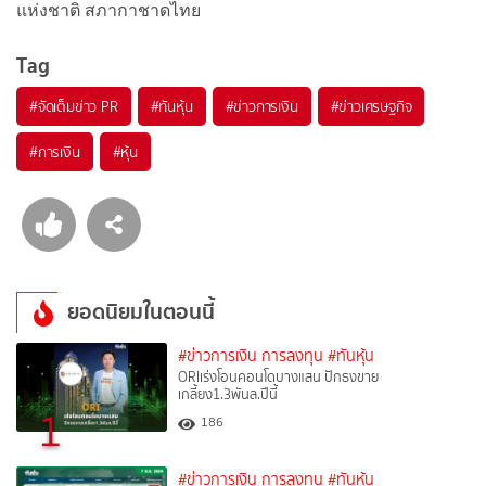
แห่งชาติ สภากาชาดไทย
Tag
#
จัดเต็มข่าว PR
#
ทันหุ้น
#
ข่าวการเงิน
#
ข่าวเศรษฐกิจ
#
การเงิน
#
หุ้น
ยอดนิยมในตอนนี้
#ข่าวการเงิน การลงทุน
#ทันหุ้น
ORIเร่งโอนคอนโดบางแสน ปักธงขาย
เกลี้ยง1.3พันล.ปีนี้
1
186
#ข่าวการเงิน การลงทุน
#ทันหุ้น