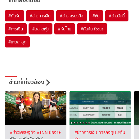
แท็กยอดนิยม
#
ทันหุ้น
#
ข่าวการเงิน
#
ข่าวเศรษฐกิจ
#
หุ้น
#
ข่าววันนี้
#
การเงิน
#
ตลาดหุ้น
#
หุ้นไทย
#
ทันหุ้น focus
#
ข่าวล่าสุด
ข่าวที่เกี่ยวข้อง
#ข่าวเศรษฐกิจ
#TNN ช่อง16
#ข่าวการเงิน การลงทุน
#ทัน
เปิดแผนดึง "คนจีน" …