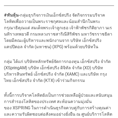
#ทันหุ้น-
กลุ่มธุรกิจการเงินเอ็กซ์สปริง จัดกิจกรรมบริจาค
โลหิตเพื่อถวายเป็นพระราชกุศลและน้อมสำนึกในพระ
กรุณาธิคุณแด่ สมเด็จพระเจ้าลูกเธอ เจ้าฟ้าพัชรกิติยาภา นเร
นทิราเทพยวดี กรมหลวงราชสาริณีสิริพัชร มหาวัชรราชธิดา
โดยมีคณะผู้บริหารและพนักงานจาก บริษัท เอ็กซ์สปริง
แคปปิตอล จำกัด (มหาชน) (XPG) พร้อมด้วยบริษัทใน
กลุ่ม ได้แก่ บริษัทหลักทรัพย์จัดการกองทุน เอ็กซ์สปริง จำกัด
(XSpringAM) บริษัท เอ็กซ์สปริง ดิจิทัล จำกัด (XD) บริษัท
บริหารสินทรัพย์ เอ็กซ์สปริง จำกัด (XAMC) และบริษัท กรุง
ไทย เอ็กซ์สปริง จำกัด (KTX) เข้าร่วมกิจกรรม
ทั้งนี้การบริจาคโลหิตยังเป็นการช่วยเหลือผู้ป่วยและสนับสนุน
การสำรองโลหิตของประเทศ สะท้อนความมุ่งมั่น
ของ XSPRING ในการดำเนินธุรกิจควบคู่กับการสร้างคุณค่า
และความรับผิดชอบต่อสังคมอย่างยั่งยืน ณ ศูนย์บริการโลหิต