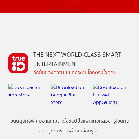
THE NEXT WORLD-CLASS SMART
ENTERTAINMENT
อีกขั้นของความบันเทิงระดับโลกตรงใจคุณ
วันนี้
ดู
สิทธิพิเศษ
อ่าน
เกม
ตาตั้ง
ช้อปปิ้ง
แพ็กเกจ
กล่องทรูไอดีทีวี
คอมมูนิตี้
บริการช่วยเหลือทรูไอดี