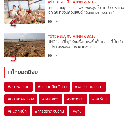
#ข่าวเศรษฐกิจ
#TNN ช่อง16
ททท. ปักหมุด ‘กรุงเทพฯ-เพชรบุรี’ โรดแมปวิวาห์ระดับ
โลก ดันไทยฮับคอนเซปต์ "Romance Tourism"
4
140
#ข่าวเศรษฐกิจ
#TNN ช่อง16
UN ชี้ "เอลนีโญ" เร่งเครื่อง แรงขึ้นตั้งแต่ส.ค.นี้เป็นต้น
ไป โลกเตรียมรับศึกอากาศสุดขั้ว!
5
123
แท็กยอดนิยม
#
สภาพอากาศ
#
กรมอุตุนิยมวิทยา
#
พยากรณ์อากาศ
#
ย่อโลกเศรษฐกิจ
#
เศรษฐกิจ
#
ราคาทอง
#
โลกร้อน
#
ฝนตกหนัก
#
การตลาดเงินล้าน
#
พายุ