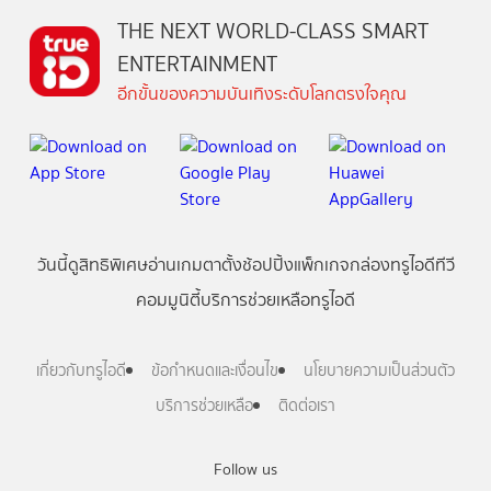
THE NEXT WORLD-CLASS SMART
ENTERTAINMENT
อีกขั้นของความบันเทิงระดับโลกตรงใจคุณ
วันนี้
ดู
สิทธิพิเศษ
อ่าน
เกม
ตาตั้ง
ช้อปปิ้ง
แพ็กเกจ
กล่องทรูไอดีทีวี
คอมมูนิตี้
บริการช่วยเหลือทรูไอดี
เกี่ยวกับทรูไอดี
ข้อกำหนดและเงื่อนไข
นโยบายความเป็นส่วนตัว
บริการช่วยเหลือ
ติดต่อเรา
Follow us