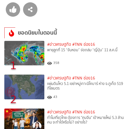
ยอดนิยมในตอนนี้
#ข่าวเศรษฐกิจ
#TNN ช่อง16
พายุลูกที่ 15 “จันหอม” จ่อถล่ม “ญี่ปุ่น” 11 ส.ค.นี้
1
358
#ข่าวเศรษฐกิจ
#TNN ช่อง16
แผ่นดินไหว 5.1 เขย่าหมู่เกาะนิโคบาร์ ห่าง จ.ภูเก็ต 519
กิโลเมตร
2
43
#ข่าวเศรษฐกิจ
#TNN ช่อง16
ทำไมเที่ยวไทย ต้องการ "คนจีน" เป้าหมายใหม่ 5.3 ล้าน
คน จะทำได้หรือไม่? อย่างไร?