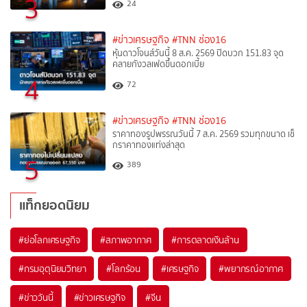
3
24
#ข่าวเศรษฐกิจ
#TNN ช่อง16
หุ้นดาวโจนส์วันนี้ 8 ส.ค. 2569 ปิดบวก 151.83 จุด
คลายกังวลเฟดขึ้นดอกเบี้ย
4
72
#ข่าวเศรษฐกิจ
#TNN ช่อง16
ราคาทองรูปพรรณวันนี้ 7 ส.ค. 2569 รวมทุกขนาด เช็
กราคาทองแท่งล่าสุด
5
389
แท็กยอดนิยม
#
ย่อโลกเศรษฐกิจ
#
สภาพอากาศ
#
การตลาดเงินล้าน
#
กรมอุตุนิยมวิทยา
#
โลกร้อน
#
เศรษฐกิจ
#
พยากรณ์อากาศ
#
ข่าววันนี้
#
ข่าวเศรษฐกิจ
#
จีน