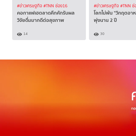
#ข่าวเศรษฐกิจ
#TNN ช่อง16
#ข่าวเศรษฐกิจ
#TNN ช่
คอกาแฟเฮตลาดคึกคักรับผล
โลกไม่พ้น "วิกฤตอา
วิจัยดื่มมากดีต่อสุขภาพ
พุ่งนาน 2 ปี
14
30