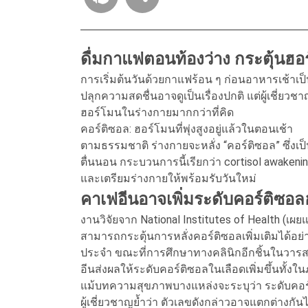
ดื่มกาแฟตอนท้องว่าง กระตุ้นฮ
การเริ่มต้นวันด้วยกาแฟร้อน ๆ ก่อนอาหารเช้าเป
ปลุกความสดชื่นอาจดูเป็นเรื่องปกติ แต่ผู้เชี่ยว
ฮอร์โมนในร่างกายมากกว่าที่คิด
คอร์ติซอล: ฮอร์โมนที่พุ่งสูงอยู่แล้วในตอนเช้า
ตามธรรมชาติ ร่างกายจะหลั่ง “คอร์ติซอล” ซึ่ง
ตื่นนอน กระบวนการนี้เรียกว่า cortisol awakenin
และเตรียมร่างกายให้พร้อมรับวันใหม่
คาเฟอีนอาจเพิ่มระดับคอร์ติซอ
งานวิจัยจาก National Institutes of Health (เ
สามารถกระตุ้นการหลั่งคอร์ติซอลเพิ่มเติมได้อย่
ประจำ ขณะที่การศึกษาทางคลินิกอีกชิ้นในวาร
อีนส่งผลให้ระดับคอร์ติซอลในเลือดเพิ่มขึ้นทั้
แม้บทความสุขภาพบางแหล่งจะระบุว่า ระดับคอร์
ผู้เชี่ยวชาญย้ำว่า ตัวเลขดังกล่าวอาจแตกต่างกัน