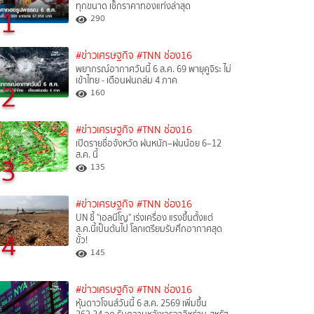
ทุกขนาด เช็กราคาทองแท่งล่าสุด
1
290
#ข่าวเศรษฐกิจ
#TNN ช่อง16
พยากรณ์อากาศวันนี้ 6 ส.ค. 69 พายุคูจิระ ไม่
เข้าไทย - เตือนฝนถล่ม 4 ภาค
2
160
#ข่าวเศรษฐกิจ
#TNN ช่อง16
เปิดรายชื่อจังหวัด ฝนหนัก–ฝนน้อย 6–12
ส.ค. นี้
3
135
#ข่าวเศรษฐกิจ
#TNN ช่อง16
UN ชี้ "เอลนีโญ" เร่งเครื่อง แรงขึ้นตั้งแต่
ส.ค.นี้เป็นต้นไป โลกเตรียมรับศึกอากาศสุด
4
ขั้ว!
145
#ข่าวเศรษฐกิจ
#TNN ช่อง16
หุ้นดาวโจนส์วันนี้ 6 ส.ค. 2569 เพิ่มขึ้น