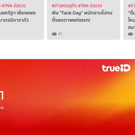
จ
#TNN ช่อง16
#ข่าวเศรษฐกิจ
#TNN ช่อง16
#ข่
สหรัฐฯ เสี่ยงแพง
พิษ "Tank Day" พนักงานไม่ทน
"ดื
ำบาตรนิการากัว
ตั้งสหภาพแห่งแรก!
ไห
สม
21