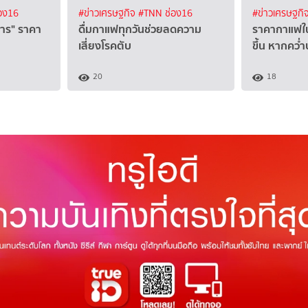
อง16
#ข่าวเศรษฐกิจ
#TNN ช่อง16
#ข่าวเศรษฐกิ
หาร" ราคา
ดื่มกาแฟทุกวันช่วยลดความ
ราคากาแฟใน
เสี่ยงโรคตับ
ขึ้น หากคว่
20
18