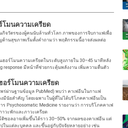
อร์โมนความเครียด
็นกิจวัตรของผู้คนนับล้านทั่วโลก ภาพของการจิบกาแฟเพื่อ
ชาญด้านสุขภาพเริ่มตั้งคำถามว่า พฤติกรรมนี้อาจส่งผลต่อ
เป็นฮอร์โมนความเครียดในระดับสูงภายใน 30–45 นาทีหลัง
g response มีหน้าที่ช่วยกระตุ้นพลังงาน เพิ่มความตื่นตัว
ลฮอร์โมนความเครียด
ผยแพร่ผ่านฐานข้อมูล PubMed) พบว่า คาเฟอีนในกาแฟ
างมีนัยสำคัญ โดยเฉพาะในผู้ที่ไม่ได้บริโภคคาเฟอีนเป็น
สาร Psychosomatic Medicine รายงานว่า การบริโภคคาเฟ
งในภาวะพักและภาวะเครียด
ติซอลอาจเพิ่มขึ้นได้ราว 30–50% จากผลของคาเฟอีน แต่
ไปในแต่ละบุคคล และขึ้นอยู่กับปัจจัยหลายอย่าง เช่น