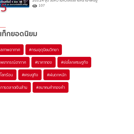
263.24 จุด รับความหวังเจรจาอิหร่าน-สหรัฐ
5
107
แท็กยอดนิยม
#
สภาพอากาศ
#
กรมอุตุนิยมวิทยา
#
พยากรณ์อากาศ
#
ราคาทอง
#
ย่อโลกเศรษฐกิจ
#
โลกร้อน
#
เศรษฐกิจ
#
ฝนตกหนัก
#
การตลาดเงินล้าน
#
สมาคมค้าทองคำ