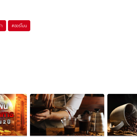
้า
#
ฮอร์โมน